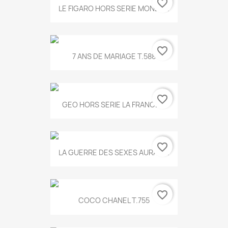
favorite_border
LE FIGARO HORS SERIE MONET...
favorite_border
7 ANS DE MARIAGE T.588
favorite_border
GEO HORS SERIE LA FRANCE...
favorite_border
LA GUERRE DES SEXES AURA T...
favorite_border
COCO CHANEL T.755