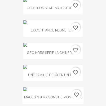
favorite_border
GEO HORS SERIE MAJESTUEUX...
favorite_border
LA CONFIANCE REGNE T.778
favorite_border
GEO HORS SERIE LA CHINE T.497
favorite_border
UNE FAMILLE DEUX EN UN T.675
favorite_border
IMAGES N 9 MAISONS DE MONTAGNE