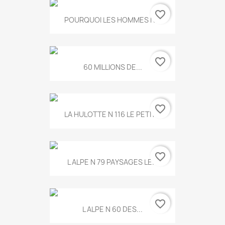
favorite_border
POURQUOI LES HOMMES N...
favorite_border
60 MILLIONS DE...
favorite_border
LA HULOTTE N 116 LE PETIT...
favorite_border
L ALPE N 79 PAYSAGES LE...
favorite_border
L ALPE N 60 DES...