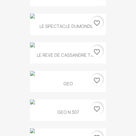
favorite_border
LE SPECTACLE DUMONDE...
favorite_border
LE REVE DE CASSANDRE T.634
favorite_border
GEO
favorite_border
GEO N 307