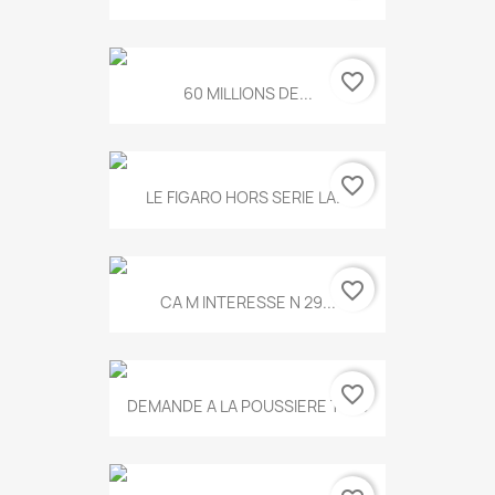
favorite_border
60 MILLIONS DE...
favorite_border
LE FIGARO HORS SERIE LA...
favorite_border
CA M INTERESSE N 29...
favorite_border
DEMANDE A LA POUSSIERE T.778