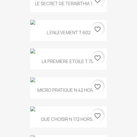
favorite_border
LE SECRET DE TERABITHIA T.560
favorite_border
L ENLEVEMENT T.602
favorite_border
LA PREMIERE ETOILE T.755
favorite_border
MICRO PRATIQUE N 42 HORS...
favorite_border
QUE CHOISIR N 172 HORS...