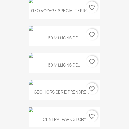
favorite_border
GEO VOYAGE SPECIAL TERROIRS...
favorite_border
60 MILLIONS DE...
favorite_border
60 MILLIONS DE...
favorite_border
GEO HORS SERIE PRENDRE LE...
favorite_border
CENTRAL PARK STORY