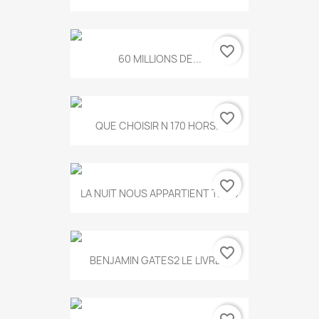
favorite_border
60 MILLIONS DE...
favorite_border
QUE CHOISIR N 170 HORS...
favorite_border
LA NUIT NOUS APPARTIENT T.634
favorite_border
BENJAMIN GATES2 LE LIVRE...