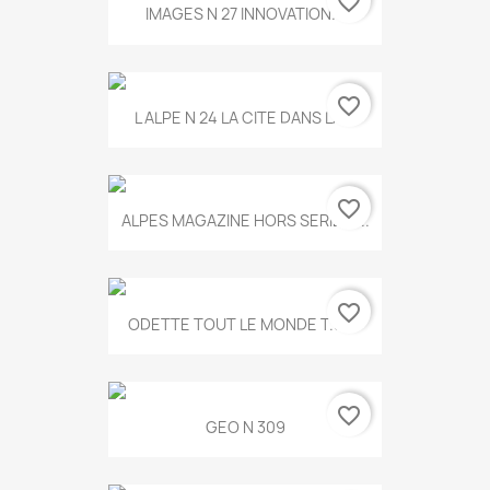
favorite_border
IMAGES N 27 INNOVATION...
favorite_border
L ALPE N 24 LA CITE DANS LA...
favorite_border
ALPES MAGAZINE HORS SERIE N...
favorite_border
ODETTE TOUT LE MONDE T.546
favorite_border
GEO N 309