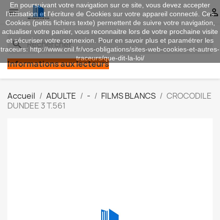
En poursuivant votre navigation sur ce site, vous devez accepter


l’utilisation et l'écriture de Cookies sur votre appareil connecté. Ces
Cookies (petits fichiers texte) permettent de suivre votre navigation,
actualiser votre panier, vous reconnaitre lors de votre prochaine visite
et sécuriser votre connexion. Pour en savoir plus et paramétrer les
search
traceurs: http://www.cnil.fr/vos-obligations/sites-web-cookies-et-autres-
traceurs/que-dit-la-loi/
Informations aux lecteurs
Accueil
ADULTE
-
FILMS BLANCS
CROCODILE
DUNDEE 3 T.561