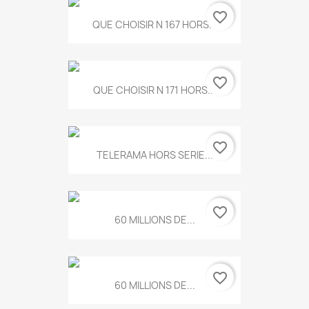
favorite_border
QUE CHOISIR N 167 HORS...
favorite_border
QUE CHOISIR N 171 HORS...
favorite_border
TELERAMA HORS SERIE...
favorite_border
60 MILLIONS DE...
favorite_border
60 MILLIONS DE...