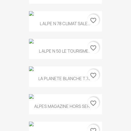
favorite_border
L ALPE N 78 CLIMAT SALE...
favorite_border
L ALPE N 50 LE TOURISME...
favorite_border
LA PLANETE BLANCHE T.785
favorite_border
ALPES MAGAZINE HORS SERIE...
favorite_border