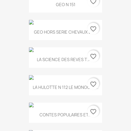
favorite_border
GEO N 151
favorite_border
GEO HORS SERIE CHEVAUX ET...
favorite_border
LA SCIENCE DES REVES T.787
favorite_border
LA HULOTTE N 112 LE MONOCLE...
favorite_border
CONTES POPULAIRES ET...