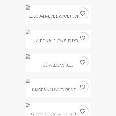
favorite_border
LE JOURNAL DE BRIDGET JONES...
favorite_border
L ALPE N 81 PLEIN SUD DES...
favorite_border
60 MILLIONS DE...
favorite_border
IMAGES N 11 SAVEURS DE LA...
favorite_border
GEO DECOUVERTE LES PLUS...