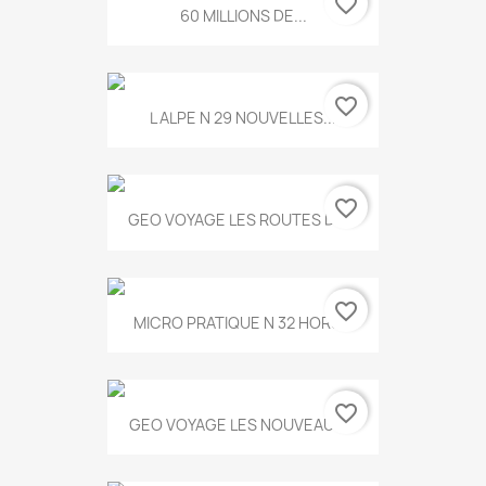
favorite_border
60 MILLIONS DE...
favorite_border
L ALPE N 29 NOUVELLES...
favorite_border
GEO VOYAGE LES ROUTES DE...
favorite_border
MICRO PRATIQUE N 32 HORS...
favorite_border
GEO VOYAGE LES NOUVEAUX...