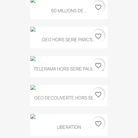
favorite_border
60 MILLIONS DE...
favorite_border
GEO HORS SERIE PARCS...
favorite_border
TELERAMA HORS SERIE PAUL KLEE
favorite_border
GEO DECOUVERTE HORS SERIE...
favorite_border
LIBERATION