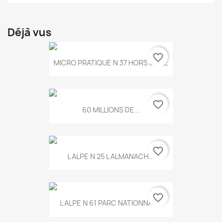
Déjà vus
favorite_border
MICRO PRATIQUE N 37 HORS SERIE
favorite_border
60 MILLIONS DE...
favorite_border
L ALPE N 25 L ALMANACH...
favorite_border
L ALPE N 61 PARC NATIONNAL...