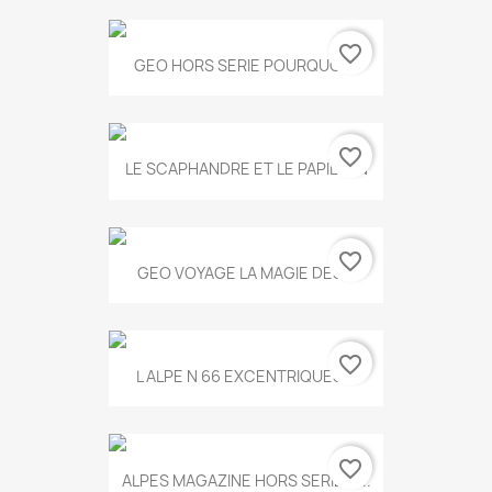
favorite_border
GEO HORS SERIE POURQUOI...
favorite_border
LE SCAPHANDRE ET LE PAPILLON
favorite_border
GEO VOYAGE LA MAGIE DES...
favorite_border
L ALPE N 66 EXCENTRIQUES...
favorite_border
ALPES MAGAZINE HORS SERIE N...