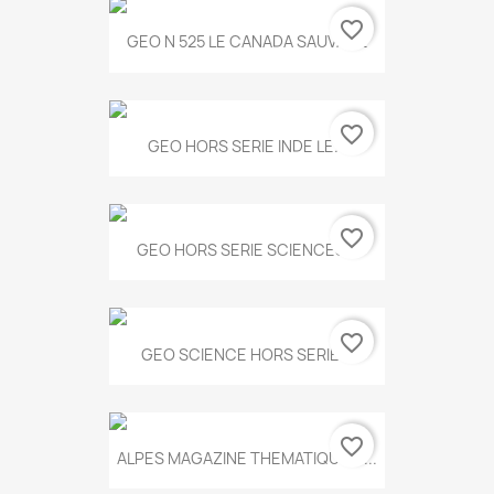
favorite_border
GEO N 525 LE CANADA SAUVAGE
favorite_border
GEO HORS SERIE INDE LE...
favorite_border
GEO HORS SERIE SCIENCES...
favorite_border
GEO SCIENCE HORS SERIE...
favorite_border
ALPES MAGAZINE THEMATIQUE N...