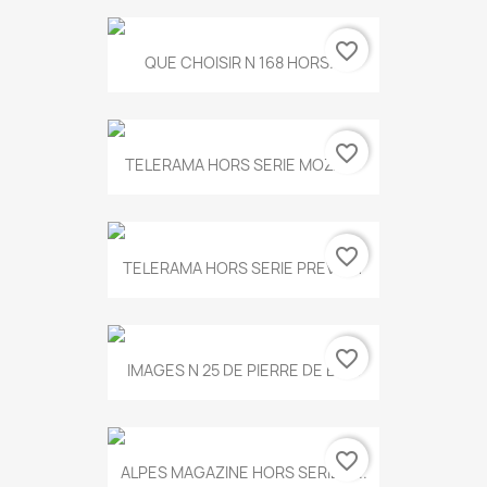
favorite_border
QUE CHOISIR N 168 HORS...
favorite_border
TELERAMA HORS SERIE MOZART
favorite_border
TELERAMA HORS SERIE PREVERT
favorite_border
IMAGES N 25 DE PIERRE DE BOIS
favorite_border
ALPES MAGAZINE HORS SERIE N...