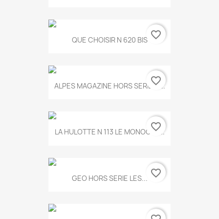
favorite_border
QUE CHOISIR N 620 BIS
favorite_border
ALPES MAGAZINE HORS SERIE N...
favorite_border
LA HULOTTE N 113 LE MONOCLE...
favorite_border
GEO HORS SERIE LES...