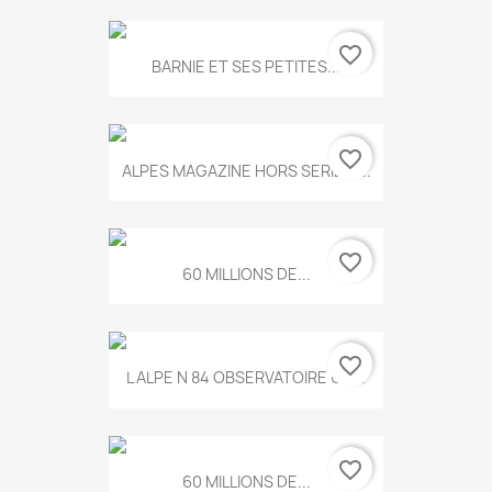
favorite_border
BARNIE ET SES PETITES...
favorite_border
ALPES MAGAZINE HORS SERIE N...
favorite_border
60 MILLIONS DE...
favorite_border
L ALPE N 84 OBSERVATOIRE UN...
favorite_border
60 MILLIONS DE...