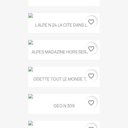
favorite_border
L ALPE N 24 LA CITE DANS LA...
favorite_border
ALPES MAGAZINE HORS SERIE N...
favorite_border
ODETTE TOUT LE MONDE T.546
favorite_border
GEO N 309