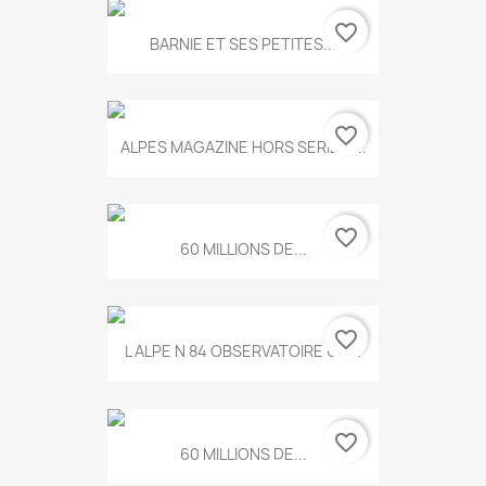
favorite_border
BARNIE ET SES PETITES...
favorite_border
ALPES MAGAZINE HORS SERIE N...
favorite_border
60 MILLIONS DE...
favorite_border
L ALPE N 84 OBSERVATOIRE UN...
favorite_border
60 MILLIONS DE...