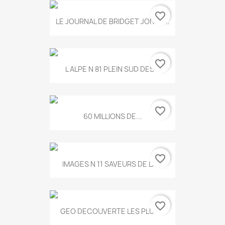
favorite_border
LE JOURNAL DE BRIDGET JONES...
favorite_border
L ALPE N 81 PLEIN SUD DES...
favorite_border
60 MILLIONS DE...
favorite_border
IMAGES N 11 SAVEURS DE LA...
favorite_border
GEO DECOUVERTE LES PLUS...