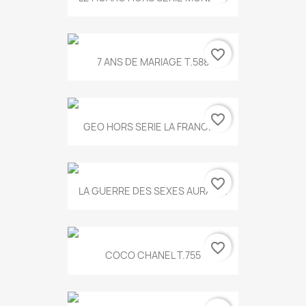
favorite_border
7 ANS DE MARIAGE T.588
favorite_border
GEO HORS SERIE LA FRANCE...
favorite_border
LA GUERRE DES SEXES AURA T...
favorite_border
COCO CHANEL T.755