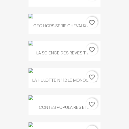
favorite_border
GEO HORS SERIE CHEVAUX ET...
favorite_border
LA SCIENCE DES REVES T.787
favorite_border
LA HULOTTE N 112 LE MONOCLE...
favorite_border
CONTES POPULAIRES ET...