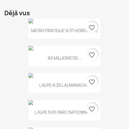
Déjà vus
favorite_border
MICRO PRATIQUE N 37 HORS SERIE
favorite_border
60 MILLIONS DE...
favorite_border
L ALPE N 25 L ALMANACH...
favorite_border
L ALPE N 61 PARC NATIONNAL...