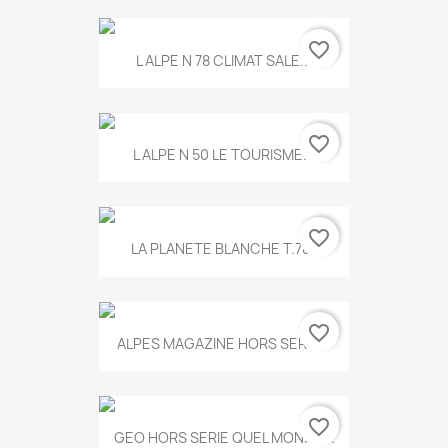
favorite_border
L ALPE N 78 CLIMAT SALE...
favorite_border
L ALPE N 50 LE TOURISME...
favorite_border
LA PLANETE BLANCHE T.785
favorite_border
ALPES MAGAZINE HORS SERIE...
favorite_border
GEO HORS SERIE QUEL MONDE...