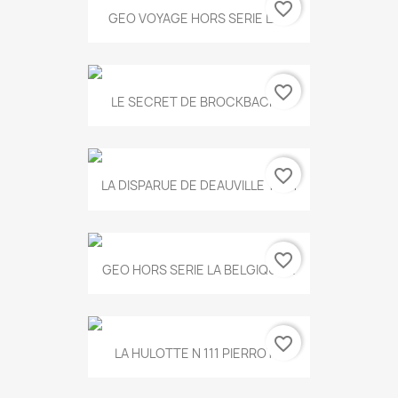
favorite_border
GEO VOYAGE HORS SERIE LA...
favorite_border
LE SECRET DE BROCKBACK...
favorite_border
LA DISPARUE DE DEAUVILLE T.551
favorite_border
GEO HORS SERIE LA BELGIQUE...
favorite_border
LA HULOTTE N 111 PIERROT...