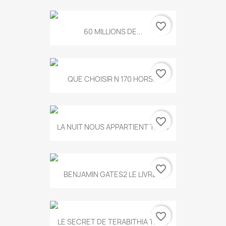
favorite_border
60 MILLIONS DE...
favorite_border
QUE CHOISIR N 170 HORS...
favorite_border
LA NUIT NOUS APPARTIENT T.634
favorite_border
BENJAMIN GATES2 LE LIVRE...
favorite_border
LE SECRET DE TERABITHIA T.560