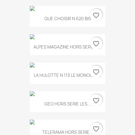
favorite_border
QUE CHOISIR N 620 BIS
favorite_border
ALPES MAGAZINE HORS SERIE N...
favorite_border
LA HULOTTE N 113 LE MONOCLE...
favorite_border
GEO HORS SERIE LES...
favorite_border
TELERAMA HORS SERIE...