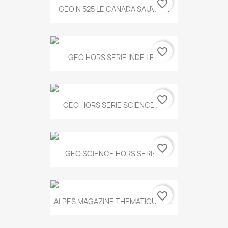
favorite_border
GEO N 525 LE CANADA SAUVAGE
favorite_border
GEO HORS SERIE INDE LE...
favorite_border
GEO HORS SERIE SCIENCES...
favorite_border
GEO SCIENCE HORS SERIE...
favorite_border
ALPES MAGAZINE THEMATIQUE N...