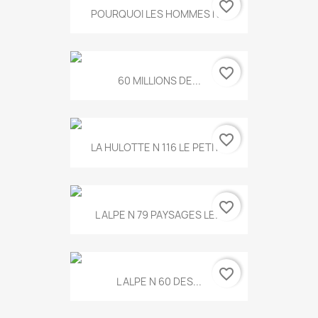
favorite_border
POURQUOI LES HOMMES N...
favorite_border
60 MILLIONS DE...
favorite_border
LA HULOTTE N 116 LE PETIT...
favorite_border
L ALPE N 79 PAYSAGES LE...
favorite_border
L ALPE N 60 DES...