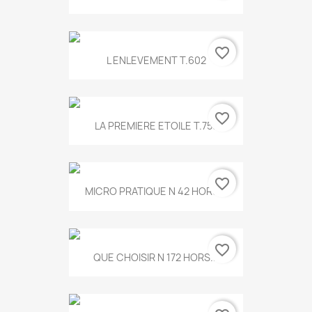
favorite_border
L ENLEVEMENT T.602
favorite_border
LA PREMIERE ETOILE T.755
favorite_border
MICRO PRATIQUE N 42 HORS...
favorite_border
QUE CHOISIR N 172 HORS...