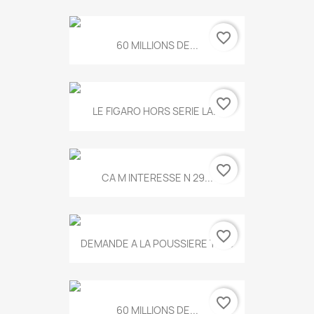
favorite_border
60 MILLIONS DE...
favorite_border
LE FIGARO HORS SERIE LA...
favorite_border
CA M INTERESSE N 29...
favorite_border
DEMANDE A LA POUSSIERE T.778
favorite_border
60 MILLIONS DE...