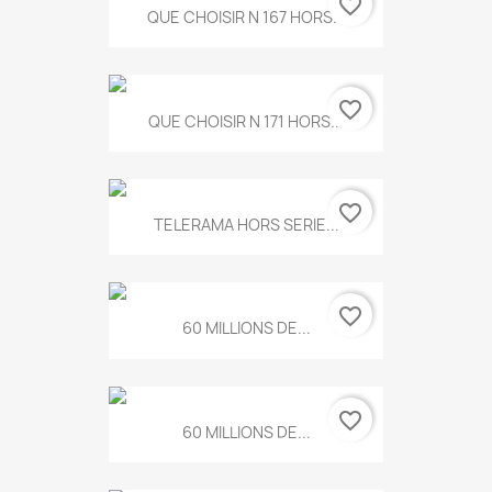
favorite_border
QUE CHOISIR N 167 HORS...
favorite_border
QUE CHOISIR N 171 HORS...
favorite_border
TELERAMA HORS SERIE...
favorite_border
60 MILLIONS DE...
favorite_border
60 MILLIONS DE...