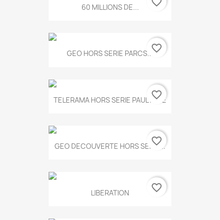
favorite_border
60 MILLIONS DE...
favorite_border
GEO HORS SERIE PARCS...
favorite_border
TELERAMA HORS SERIE PAUL KLEE
favorite_border
GEO DECOUVERTE HORS SERIE...
favorite_border
LIBERATION