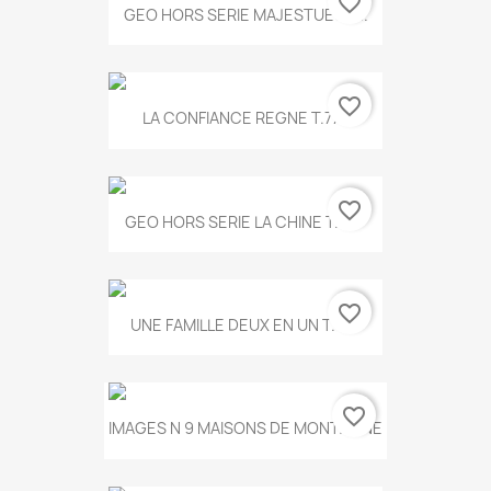
favorite_border
GEO HORS SERIE MAJESTUEUX...
favorite_border
LA CONFIANCE REGNE T.778
favorite_border
GEO HORS SERIE LA CHINE T.497
favorite_border
UNE FAMILLE DEUX EN UN T.675
favorite_border
IMAGES N 9 MAISONS DE MONTAGNE