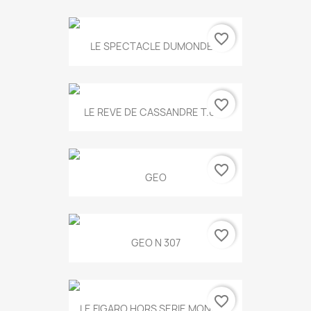
favorite_border
LE SPECTACLE DUMONDE...
favorite_border
LE REVE DE CASSANDRE T.634
favorite_border
GEO
favorite_border
GEO N 307
favorite_border
LE FIGARO HORS SERIE MONET...