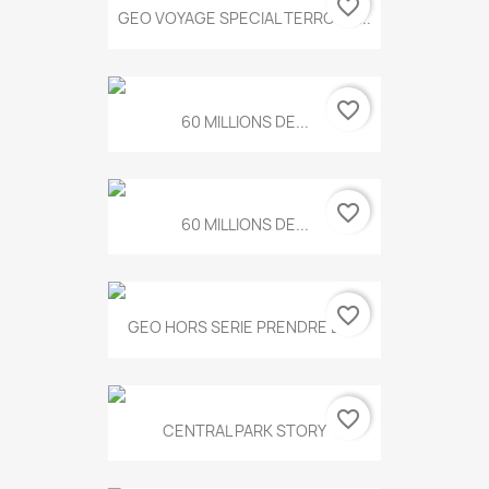
favorite_border
GEO VOYAGE SPECIAL TERROIRS...
favorite_border
60 MILLIONS DE...
favorite_border
60 MILLIONS DE...
favorite_border
GEO HORS SERIE PRENDRE LE...
favorite_border
CENTRAL PARK STORY