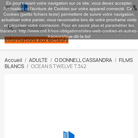
En poursuivant votre navigation sur ce site, vous devez accepter


l’utilisation et l'écriture de Cookies sur votre appareil connecté. Ces
Cookies (petits fichiers texte) permettent de suivre votre navigation,
actualiser votre panier, vous reconnaitre lors de votre prochaine visite
et sécuriser votre connexion. Pour en savoir plus et paramétrer les
search
traceurs: http://www.cnil.fr/vos-obligations/sites-web-cookies-et-autres-
traceurs/que-dit-la-loi/
Informations aux lecteurs
Accueil
ADULTE
O DONNELL CASSANDRA
FILMS
BLANCS
OCEAN S TWELVE T.342