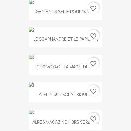
favorite_border
GEO HORS SERIE POURQUOI...
favorite_border
LE SCAPHANDRE ET LE PAPILLON
favorite_border
GEO VOYAGE LA MAGIE DES...
favorite_border
L ALPE N 66 EXCENTRIQUES...
favorite_border
ALPES MAGAZINE HORS SERIE N...