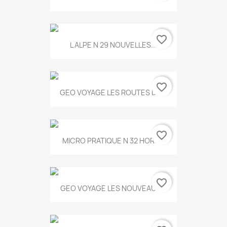
favorite_border
L ALPE N 29 NOUVELLES...
favorite_border
GEO VOYAGE LES ROUTES DE...
favorite_border
MICRO PRATIQUE N 32 HORS...
favorite_border
GEO VOYAGE LES NOUVEAUX...