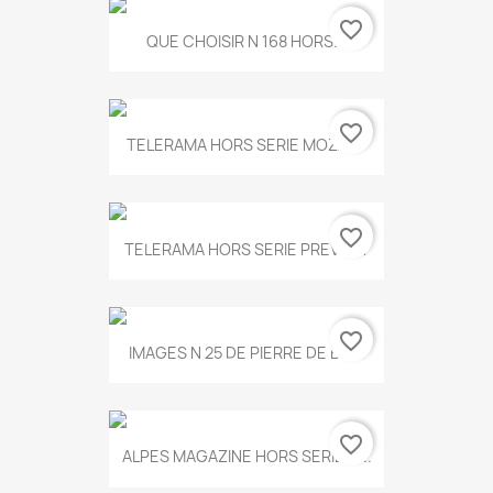
favorite_border
QUE CHOISIR N 168 HORS...
favorite_border
TELERAMA HORS SERIE MOZART
favorite_border
TELERAMA HORS SERIE PREVERT
favorite_border
IMAGES N 25 DE PIERRE DE BOIS
favorite_border
ALPES MAGAZINE HORS SERIE N...