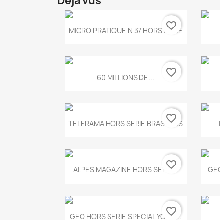
Déjà vus
favorite_border
Aperçu rapide

MICRO PRATIQUE N 37 HORS SERIE
favorite_border
Aperçu rapide

60 MILLIONS DE...
favorite_border
Aperçu rapide

TELERAMA HORS SERIE BRASSENS
favorite_border
Aperçu rapide

ALPES MAGAZINE HORS SERIE...
GEO
favorite_border
Aperçu rapide

GEO HORS SERIE SPECIAL YOGA...