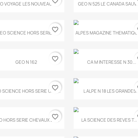
favorite_border
fa
Aperçu rapide
Aperçu rapide


O VOYAGE LES NOUVEAUX...
GEO N 525 LE CANADA SAUV
favorite_border
fa
Aperçu rapide
Aperçu rapide


EO SCIENCE HORS SERIE...
ALPES MAGAZINE THEMATIQUE
favorite_border
fa
Aperçu rapide
Aperçu rapide


GEO N 162
CA M INTERESSE N 30...
favorite_border
fa
Aperçu rapide
Aperçu rapide


 SCIENCE HORS SERIE UNE...
L ALPE N 18 LES GRANDES..
favorite_border
fa
Aperçu rapide
Aperçu rapide


O HORS SERIE CHEVAUX ET...
LA SCIENCE DES REVES T.7