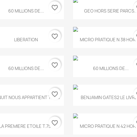
favorite_border
fa
Aperçu rapide
Aperçu rapide


60 MILLIONS DE...
GEO HORS SERIE PARCS..
favorite_border
fa
Aperçu rapide
Aperçu rapide


LIBERATION
MICRO PRATIQUE N 38 HORS
favorite_border
fa
Aperçu rapide
Aperçu rapide


60 MILLIONS DE...
60 MILLIONS DE...
favorite_border
fa
Aperçu rapide
Aperçu rapide


NUIT NOUS APPARTIENT T.634
BENJAMIN GATES2 LE LIVRE.
favorite_border
fa
Aperçu rapide
Aperçu rapide


LA PREMIERE ETOILE T.755
MICRO PRATIQUE N 42 HORS