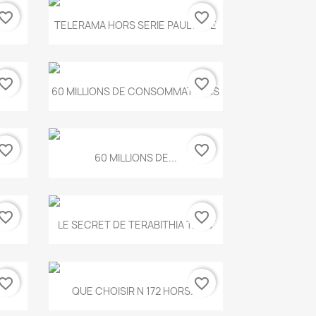
vorite_border
favorite_border
Aperçu rapide

.
TELERAMA HORS SERIE PAUL KLEE
vorite_border
favorite_border
Aperçu rapide

...
60 MILLIONS DE CONSOMMATEURS
vorite_border
favorite_border
Aperçu rapide

60 MILLIONS DE...
vorite_border
favorite_border
Aperçu rapide

..
LE SECRET DE TERABITHIA T.560
vorite_border
favorite_border
Aperçu rapide

...
QUE CHOISIR N 172 HORS...