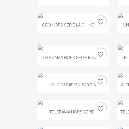
favorite_border
Aperçu rapide

GEO HORS SERIE LA CHINE T.497
UN
favorite_border
Aperçu rapide

TELERAMA HORS SERIE MOZART
TEL
favorite_border
Aperçu rapide

QUE CHOISIR N 620 BIS
ALP
favorite_border
Aperçu rapide

TELERAMA HORS SERIE...
TEL