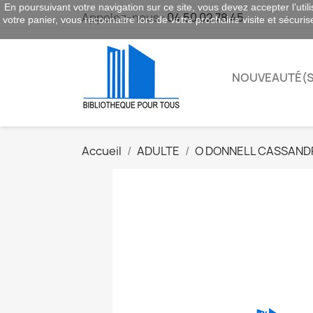
En poursuivant votre navigation sur ce site, vous devez accepter l’utili
Appelez-nous :
04 50 02 78 45
votre panier, vous reconnaitre lors de votre prochaine visite et sécuri
NOUVEAUTÉ(S
Accueil
ADULTE
O DONNELL CASSAND