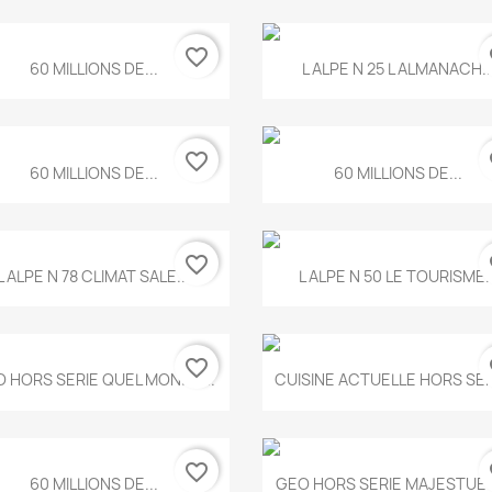
favorite_border
fa
Aperçu rapide
Aperçu rapide


60 MILLIONS DE...
L ALPE N 25 L ALMANACH..
favorite_border
fa
Aperçu rapide
Aperçu rapide


60 MILLIONS DE...
60 MILLIONS DE...
favorite_border
fa
Aperçu rapide
Aperçu rapide


L ALPE N 78 CLIMAT SALE...
L ALPE N 50 LE TOURISME..
favorite_border
fa
Aperçu rapide
Aperçu rapide


 HORS SERIE QUEL MONDE...
CUISINE ACTUELLE HORS SERI
favorite_border
fa
Aperçu rapide
Aperçu rapide


60 MILLIONS DE...
GEO HORS SERIE MAJESTUEU