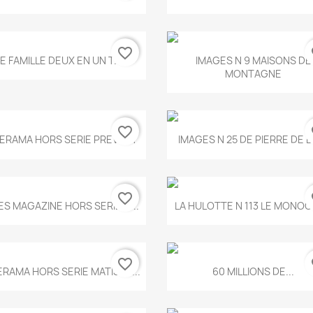
favorite_border
fa
Aperçu rapide
Aperçu rapide


E FAMILLE DEUX EN UN T.675
IMAGES N 9 MAISONS DE
MONTAGNE
favorite_border
fa
Aperçu rapide
Aperçu rapide


ERAMA HORS SERIE PREVERT
IMAGES N 25 DE PIERRE DE 
favorite_border
fa
Aperçu rapide
Aperçu rapide


ES MAGAZINE HORS SERIE N...
LA HULOTTE N 113 LE MONOCL
favorite_border
fa
Aperçu rapide
Aperçu rapide


ERAMA HORS SERIE MATISSE...
60 MILLIONS DE...