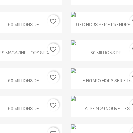
favorite_border
fa
Aperçu rapide
Aperçu rapide


60 MILLIONS DE...
GEO HORS SERIE PRENDRE LE
favorite_border
fa
Aperçu rapide
Aperçu rapide


ES MAGAZINE HORS SERIE N...
60 MILLIONS DE...
favorite_border
fa
Aperçu rapide
Aperçu rapide


60 MILLIONS DE...
LE FIGARO HORS SERIE LA..
favorite_border
fa
Aperçu rapide
Aperçu rapide


60 MILLIONS DE...
L ALPE N 29 NOUVELLES..