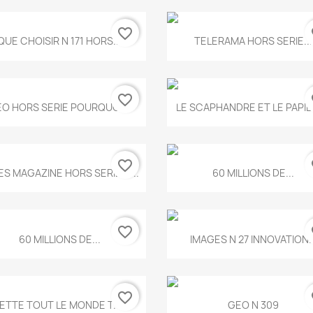
favorite_border
fa
Aperçu rapide
Aperçu rapide


QUE CHOISIR N 171 HORS...
TELERAMA HORS SERIE...
favorite_border
fa
Aperçu rapide
Aperçu rapide


O HORS SERIE POURQUOI...
LE SCAPHANDRE ET LE PAPI
favorite_border
fa
Aperçu rapide
Aperçu rapide


ES MAGAZINE HORS SERIE N...
60 MILLIONS DE...
favorite_border
fa
Aperçu rapide
Aperçu rapide


60 MILLIONS DE...
IMAGES N 27 INNOVATION..
favorite_border
fa
Aperçu rapide
Aperçu rapide


ETTE TOUT LE MONDE T.546
GEO N 309