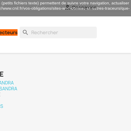
(petits fichiers texte) permettent de suivre votre navigation, actualiser

Connexion
://www.cnil.fr/vos-obligations/sites-web-cookies-et-autres-traceurs/que-
search
lecteurs
E
SANDRA
ASSANDRA
E
CS