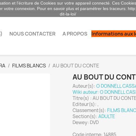
sation et l'écriture de Cookies sur votre appareil connecté. Ces Cookies 
ser votre connexion. Pour en savoir plus et paramétrer les traceurs: http
dit-la-loi/
)
NOUS CONTACTER
A PROPOS
Informations aux 
RA
FILMS BLANCS
AU BOUT DU CONTE
AU BOUT DU CONT
Auteur(s):
O DONNELL CAS
Wiki auteur: O DONNELL C
Titre(s) : AU BOUT DU CONT
Editeur(s): ,
Classement(s):
FILMS BLAN
Section(s):
ADULTE
Dewey: DVD
Code interne: 14885