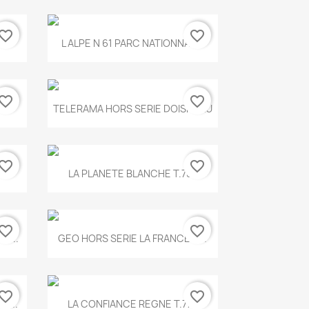
vorite_border
favorite_border
Aperçu rapide

.
L ALPE N 61 PARC NATIONNAL...
vorite_border
favorite_border
Aperçu rapide

TELERAMA HORS SERIE DOISNEAU
vorite_border
favorite_border
Aperçu rapide

.
LA PLANETE BLANCHE T.785
vorite_border
favorite_border
Aperçu rapide

E...
GEO HORS SERIE LA FRANCE A...
vorite_border
favorite_border
Aperçu rapide

X...
LA CONFIANCE REGNE T.778