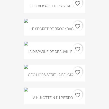
favorite_border
GEO VOYAGE HORS SERIE LA...
favorite_border
LE SECRET DE BROCKBACK...
favorite_border
LA DISPARUE DE DEAUVILLE T.551
favorite_border
GEO HORS SERIE LA BELGIQUE...
favorite_border
LA HULOTTE N 111 PIERROT...