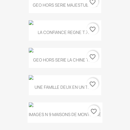
favorite_border
GEO HORS SERIE MAJESTUEUX...
favorite_border
LA CONFIANCE REGNE T.778
favorite_border
GEO HORS SERIE LA CHINE T.497
favorite_border
UNE FAMILLE DEUX EN UN T.675
favorite_border
IMAGES N 9 MAISONS DE MONTAGNE