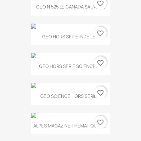
favorite_border
GEO N 525 LE CANADA SAUVAGE
favorite_border
GEO HORS SERIE INDE LE...
favorite_border
GEO HORS SERIE SCIENCES...
favorite_border
GEO SCIENCE HORS SERIE...
favorite_border
ALPES MAGAZINE THEMATIQUE N...