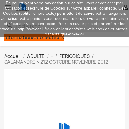
En poursuivant votre navigation sur ce site, vous devez accepter


l’utilisation et l'écriture de Cookies sur votre appareil connecté. Ces
Cookies (petits fichiers texte) permettent de suivre votre navigation,
actualiser votre panier, vous reconnaitre lors de votre prochaine visite
et sécuriser votre connexion. Pour en savoir plus et paramétrer les
search
traceurs: http://www.cnil.fr/vos-obligations/sites-web-cookies-et-autres-
traceurs/que-dit-la-loi/
Informations aux lecteurs
Accueil
ADULTE
-
PERIODIQUES
SALAMANDRE N 212 OCTOBRE NOVEMBRE 2012