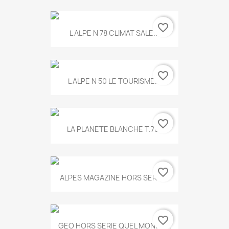
favorite_border
L ALPE N 78 CLIMAT SALE...
favorite_border
L ALPE N 50 LE TOURISME...
favorite_border
LA PLANETE BLANCHE T.785
favorite_border
ALPES MAGAZINE HORS SERIE...
favorite_border
GEO HORS SERIE QUEL MONDE...