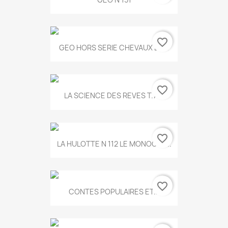
favorite_border
GEO HORS SERIE CHEVAUX ET...
favorite_border
LA SCIENCE DES REVES T.787
favorite_border
LA HULOTTE N 112 LE MONOCLE...
favorite_border
CONTES POPULAIRES ET...