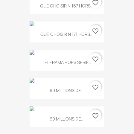
favorite_border
QUE CHOISIR N 167 HORS...
favorite_border
QUE CHOISIR N 171 HORS...
favorite_border
TELERAMA HORS SERIE...
favorite_border
60 MILLIONS DE...
favorite_border
60 MILLIONS DE...