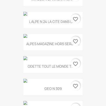
favorite_border
L ALPE N 24 LA CITE DANS LA...
favorite_border
ALPES MAGAZINE HORS SERIE N...
favorite_border
ODETTE TOUT LE MONDE T.546
favorite_border
GEO N 309