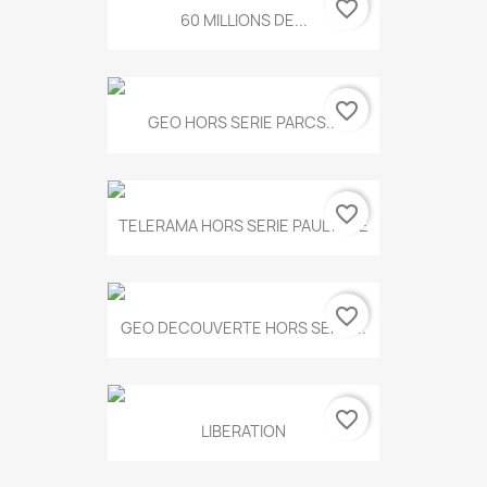
favorite_border
60 MILLIONS DE...
favorite_border
GEO HORS SERIE PARCS...
favorite_border
TELERAMA HORS SERIE PAUL KLEE
favorite_border
GEO DECOUVERTE HORS SERIE...
favorite_border
LIBERATION