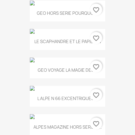
favorite_border
GEO HORS SERIE POURQUOI...
favorite_border
LE SCAPHANDRE ET LE PAPILLON
favorite_border
GEO VOYAGE LA MAGIE DES...
favorite_border
L ALPE N 66 EXCENTRIQUES...
favorite_border
ALPES MAGAZINE HORS SERIE N...