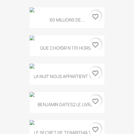
favorite_border
60 MILLIONS DE...
favorite_border
QUE CHOISIR N 170 HORS...
favorite_border
LA NUIT NOUS APPARTIENT T.634
favorite_border
BENJAMIN GATES2 LE LIVRE...
favorite_border
LE SECRET DE TERABITHIA T.560