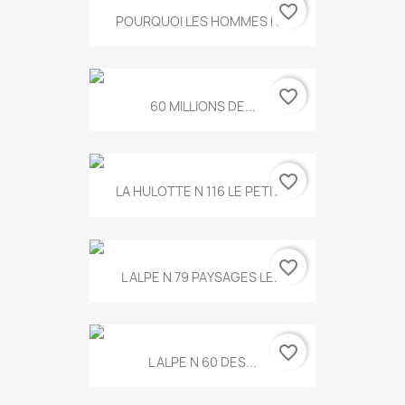
favorite_border
POURQUOI LES HOMMES N...
favorite_border
60 MILLIONS DE...
favorite_border
LA HULOTTE N 116 LE PETIT...
favorite_border
L ALPE N 79 PAYSAGES LE...
favorite_border
L ALPE N 60 DES...