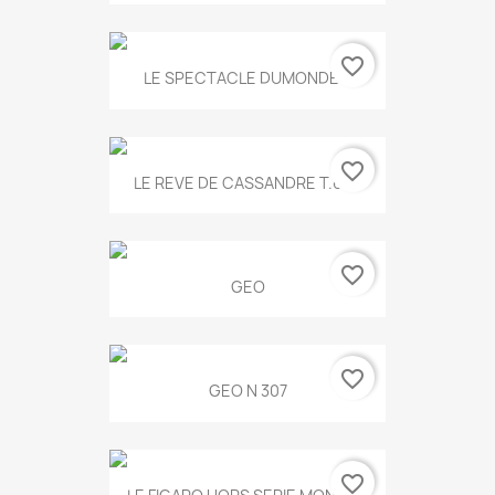
favorite_border
LE SPECTACLE DUMONDE...
favorite_border
LE REVE DE CASSANDRE T.634
favorite_border
GEO
favorite_border
GEO N 307
favorite_border