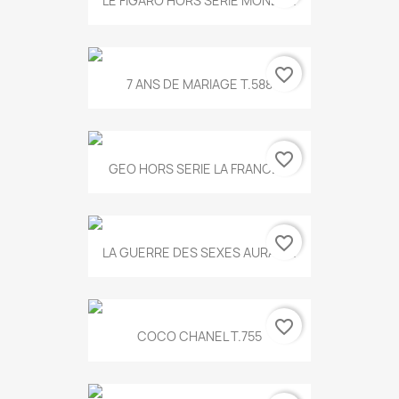
LE FIGARO HORS SERIE MONET...
favorite_border
7 ANS DE MARIAGE T.588
favorite_border
GEO HORS SERIE LA FRANCE...
favorite_border
LA GUERRE DES SEXES AURA T...
favorite_border
COCO CHANEL T.755