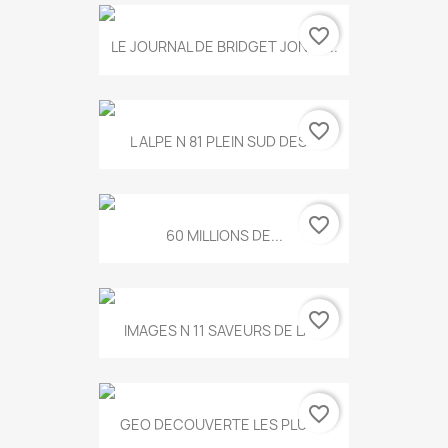
favorite_border
LE JOURNAL DE BRIDGET JONES...
favorite_border
L ALPE N 81 PLEIN SUD DES...
favorite_border
60 MILLIONS DE...
favorite_border
IMAGES N 11 SAVEURS DE LA...
favorite_border
GEO DECOUVERTE LES PLUS...