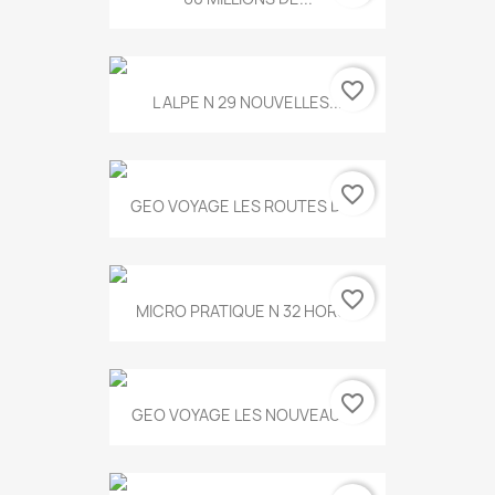
favorite_border
L ALPE N 29 NOUVELLES...
favorite_border
GEO VOYAGE LES ROUTES DE...
favorite_border
MICRO PRATIQUE N 32 HORS...
favorite_border
GEO VOYAGE LES NOUVEAUX...