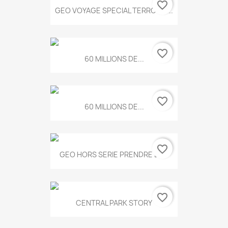
favorite_border
GEO VOYAGE SPECIAL TERROIRS...
favorite_border
60 MILLIONS DE...
favorite_border
60 MILLIONS DE...
favorite_border
GEO HORS SERIE PRENDRE LE...
favorite_border
CENTRAL PARK STORY