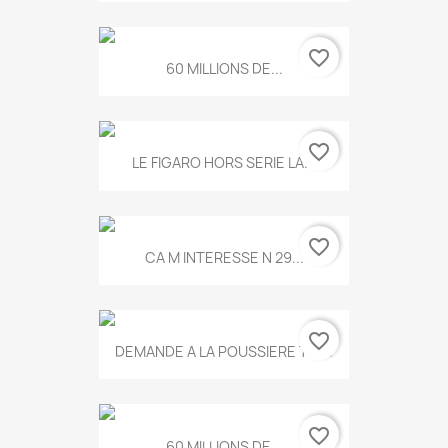
favorite_border
60 MILLIONS DE...
favorite_border
LE FIGARO HORS SERIE LA...
favorite_border
CA M INTERESSE N 29...
favorite_border
DEMANDE A LA POUSSIERE T.778
favorite_border
60 MILLIONS DE...