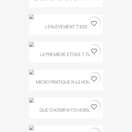
favorite_border
L ENLEVEMENT T.602
favorite_border
LA PREMIERE ETOILE T.755
favorite_border
MICRO PRATIQUE N 42 HORS...
favorite_border
QUE CHOISIR N 172 HORS...