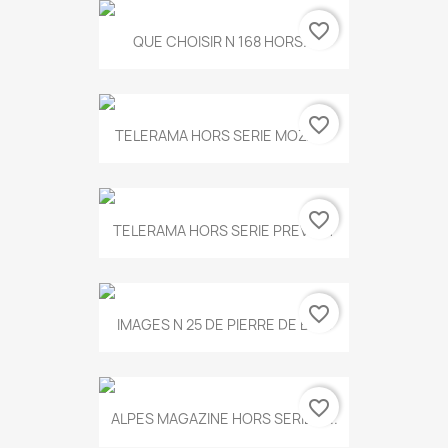
favorite_border
QUE CHOISIR N 168 HORS...
favorite_border
TELERAMA HORS SERIE MOZART
favorite_border
TELERAMA HORS SERIE PREVERT
favorite_border
IMAGES N 25 DE PIERRE DE BOIS
favorite_border
ALPES MAGAZINE HORS SERIE N...