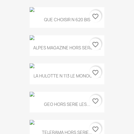
favorite_border
QUE CHOISIR N 620 BIS
favorite_border
ALPES MAGAZINE HORS SERIE N...
favorite_border
LA HULOTTE N 113 LE MONOCLE...
favorite_border
GEO HORS SERIE LES...
favorite_border
TELERAMA HORS SERIE...