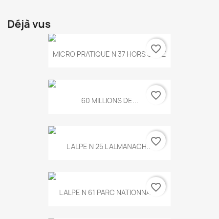
Déjà vus
favorite_border
MICRO PRATIQUE N 37 HORS SERIE
favorite_border
60 MILLIONS DE...
favorite_border
L ALPE N 25 L ALMANACH...
favorite_border
L ALPE N 61 PARC NATIONNAL...