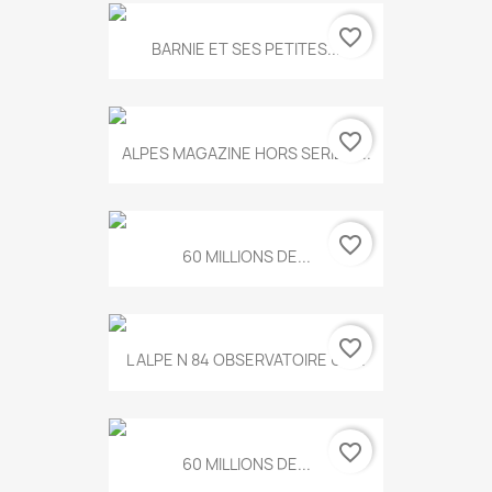
favorite_border
BARNIE ET SES PETITES...
favorite_border
ALPES MAGAZINE HORS SERIE N...
favorite_border
60 MILLIONS DE...
favorite_border
L ALPE N 84 OBSERVATOIRE UN...
favorite_border
60 MILLIONS DE...