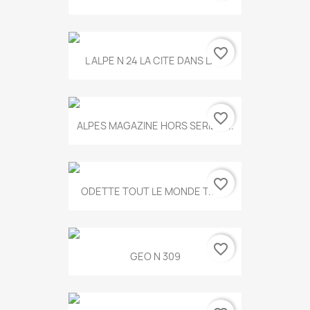
favorite_border
L ALPE N 24 LA CITE DANS LA...
favorite_border
ALPES MAGAZINE HORS SERIE N...
favorite_border
ODETTE TOUT LE MONDE T.546
favorite_border
GEO N 309