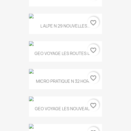
favorite_border
L ALPE N 29 NOUVELLES...
favorite_border
GEO VOYAGE LES ROUTES DE...
favorite_border
MICRO PRATIQUE N 32 HORS...
favorite_border
GEO VOYAGE LES NOUVEAUX...