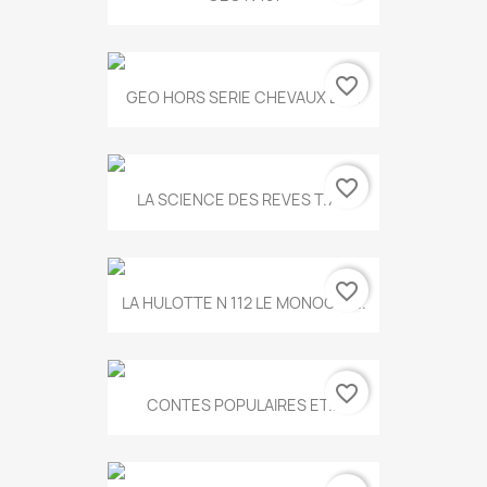
favorite_border
GEO HORS SERIE CHEVAUX ET...
favorite_border
LA SCIENCE DES REVES T.787
favorite_border
LA HULOTTE N 112 LE MONOCLE...
favorite_border
CONTES POPULAIRES ET...