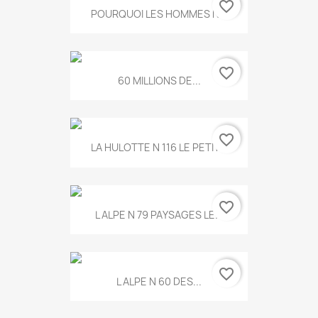
favorite_border
POURQUOI LES HOMMES N...
favorite_border
60 MILLIONS DE...
favorite_border
LA HULOTTE N 116 LE PETIT...
favorite_border
L ALPE N 79 PAYSAGES LE...
favorite_border
L ALPE N 60 DES...