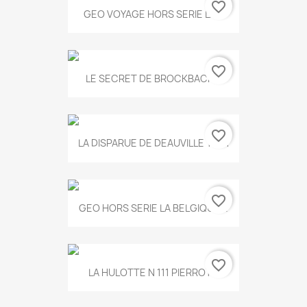
favorite_border
GEO VOYAGE HORS SERIE LA...
favorite_border
LE SECRET DE BROCKBACK...
favorite_border
LA DISPARUE DE DEAUVILLE T.551
favorite_border
GEO HORS SERIE LA BELGIQUE...
favorite_border
LA HULOTTE N 111 PIERROT...