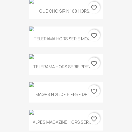
favorite_border
QUE CHOISIR N 168 HORS...
favorite_border
TELERAMA HORS SERIE MOZART
favorite_border
TELERAMA HORS SERIE PREVERT
favorite_border
IMAGES N 25 DE PIERRE DE BOIS
favorite_border
ALPES MAGAZINE HORS SERIE N...