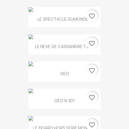
favorite_border
LE SPECTACLE DUMONDE...
favorite_border
LE REVE DE CASSANDRE T.634
favorite_border
GEO
favorite_border
GEO N 307
favorite_border
LE FIGARO HORS SERIE MONET...