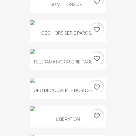
favorite_border
60 MILLIONS DE...
favorite_border
GEO HORS SERIE PARCS...
favorite_border
TELERAMA HORS SERIE PAUL KLEE
favorite_border
GEO DECOUVERTE HORS SERIE...
favorite_border
LIBERATION