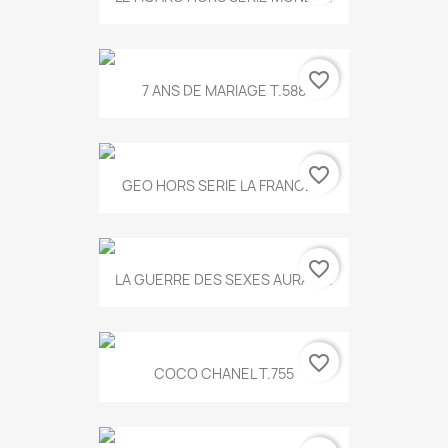
favorite_border
7 ANS DE MARIAGE T.588
favorite_border
GEO HORS SERIE LA FRANCE...
favorite_border
LA GUERRE DES SEXES AURA T...
favorite_border
COCO CHANEL T.755