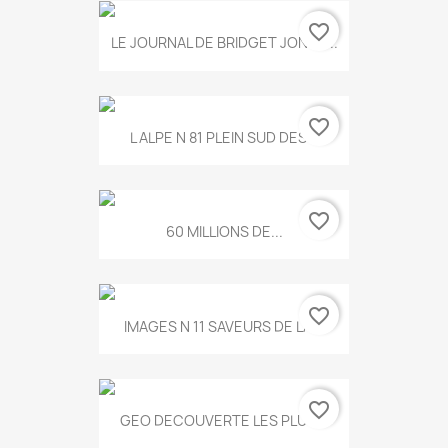
favorite_border
LE JOURNAL DE BRIDGET JONES...
favorite_border
L ALPE N 81 PLEIN SUD DES...
favorite_border
60 MILLIONS DE...
favorite_border
IMAGES N 11 SAVEURS DE LA...
favorite_border
GEO DECOUVERTE LES PLUS...