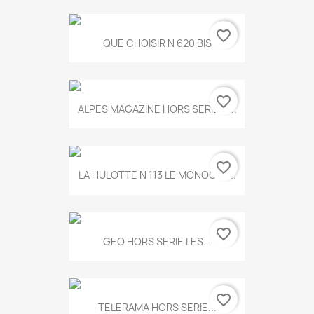
favorite_border
QUE CHOISIR N 620 BIS
favorite_border
ALPES MAGAZINE HORS SERIE N...
favorite_border
LA HULOTTE N 113 LE MONOCLE...
favorite_border
GEO HORS SERIE LES...
favorite_border
TELERAMA HORS SERIE...