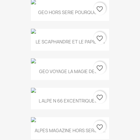
favorite_border
GEO HORS SERIE POURQUOI...
favorite_border
LE SCAPHANDRE ET LE PAPILLON
favorite_border
GEO VOYAGE LA MAGIE DES...
favorite_border
L ALPE N 66 EXCENTRIQUES...
favorite_border
ALPES MAGAZINE HORS SERIE N...