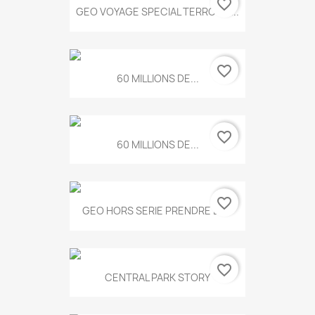
favorite_border
GEO VOYAGE SPECIAL TERROIRS...
favorite_border
60 MILLIONS DE...
favorite_border
60 MILLIONS DE...
favorite_border
GEO HORS SERIE PRENDRE LE...
favorite_border
CENTRAL PARK STORY