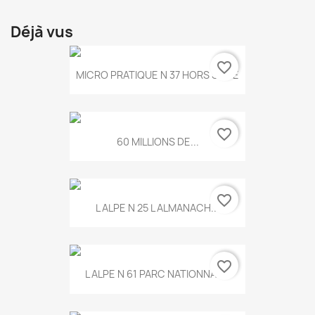
Déjà vus
favorite_border
MICRO PRATIQUE N 37 HORS SERIE
favorite_border
60 MILLIONS DE...
favorite_border
L ALPE N 25 L ALMANACH...
favorite_border
L ALPE N 61 PARC NATIONNAL...