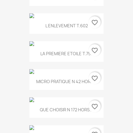
favorite_border
L ENLEVEMENT T.602
favorite_border
LA PREMIERE ETOILE T.755
favorite_border
MICRO PRATIQUE N 42 HORS...
favorite_border
QUE CHOISIR N 172 HORS...