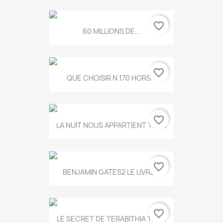
favorite_border
60 MILLIONS DE...
favorite_border
QUE CHOISIR N 170 HORS...
favorite_border
LA NUIT NOUS APPARTIENT T.634
favorite_border
BENJAMIN GATES2 LE LIVRE...
favorite_border
LE SECRET DE TERABITHIA T.560