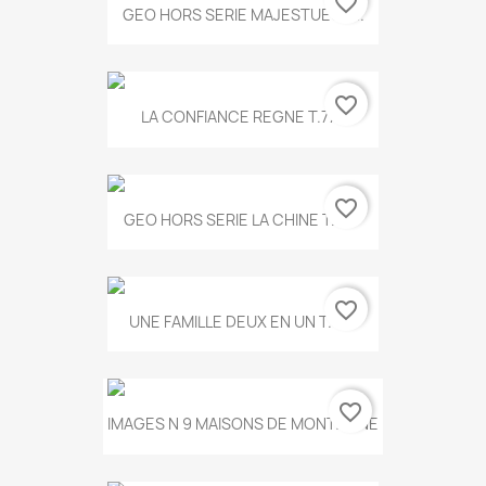
favorite_border
GEO HORS SERIE MAJESTUEUX...
favorite_border
LA CONFIANCE REGNE T.778
favorite_border
GEO HORS SERIE LA CHINE T.497
favorite_border
UNE FAMILLE DEUX EN UN T.675
favorite_border
IMAGES N 9 MAISONS DE MONTAGNE