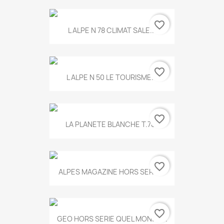
favorite_border
L ALPE N 78 CLIMAT SALE...
favorite_border
L ALPE N 50 LE TOURISME...
favorite_border
LA PLANETE BLANCHE T.785
favorite_border
ALPES MAGAZINE HORS SERIE...
favorite_border
GEO HORS SERIE QUEL MONDE...