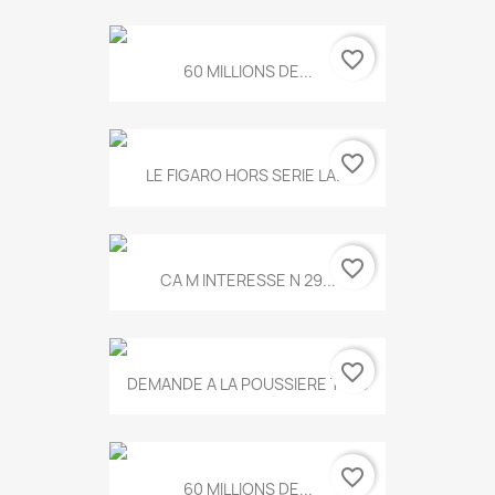
favorite_border
60 MILLIONS DE...
favorite_border
LE FIGARO HORS SERIE LA...
favorite_border
CA M INTERESSE N 29...
favorite_border
DEMANDE A LA POUSSIERE T.778
favorite_border
60 MILLIONS DE...