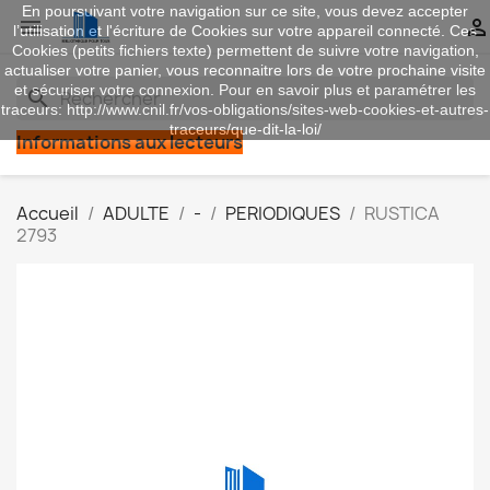
En poursuivant votre navigation sur ce site, vous devez accepter


l’utilisation et l'écriture de Cookies sur votre appareil connecté. Ces
Cookies (petits fichiers texte) permettent de suivre votre navigation,
actualiser votre panier, vous reconnaitre lors de votre prochaine visite
et sécuriser votre connexion. Pour en savoir plus et paramétrer les
search
traceurs: http://www.cnil.fr/vos-obligations/sites-web-cookies-et-autres-
traceurs/que-dit-la-loi/
Informations aux lecteurs
Accueil
ADULTE
-
PERIODIQUES
RUSTICA
2793