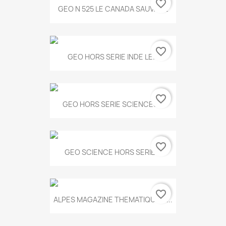
favorite_border
GEO N 525 LE CANADA SAUVAGE
favorite_border
GEO HORS SERIE INDE LE...
favorite_border
GEO HORS SERIE SCIENCES...
favorite_border
GEO SCIENCE HORS SERIE...
favorite_border
ALPES MAGAZINE THEMATIQUE N...