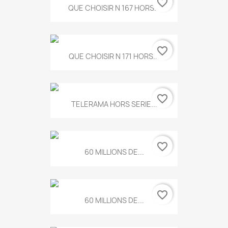
favorite_border
QUE CHOISIR N 167 HORS...
favorite_border
QUE CHOISIR N 171 HORS...
favorite_border
TELERAMA HORS SERIE...
favorite_border
60 MILLIONS DE...
favorite_border
60 MILLIONS DE...