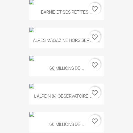
favorite_border
BARNIE ET SES PETITES...
favorite_border
ALPES MAGAZINE HORS SERIE N...
favorite_border
60 MILLIONS DE...
favorite_border
L ALPE N 84 OBSERVATOIRE UN...
favorite_border
60 MILLIONS DE...