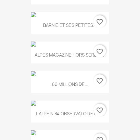
favorite_border
BARNIE ET SES PETITES...
favorite_border
ALPES MAGAZINE HORS SERIE N...
favorite_border
60 MILLIONS DE...
favorite_border
L ALPE N 84 OBSERVATOIRE UN...
favorite_border