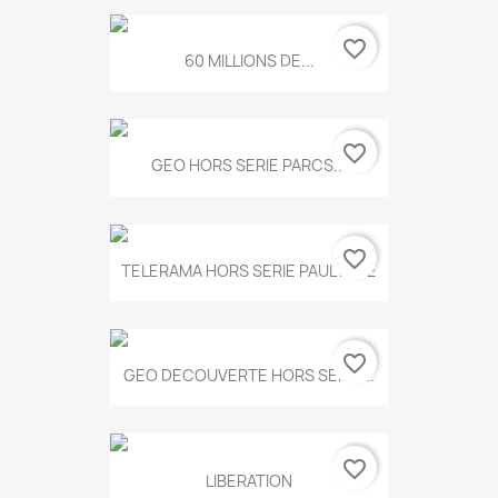
favorite_border
60 MILLIONS DE...
favorite_border
GEO HORS SERIE PARCS...
favorite_border
TELERAMA HORS SERIE PAUL KLEE
favorite_border
GEO DECOUVERTE HORS SERIE...
favorite_border
LIBERATION