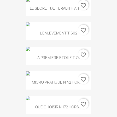
favorite_border
LE SECRET DE TERABITHIA T.560
favorite_border
L ENLEVEMENT T.602
favorite_border
LA PREMIERE ETOILE T.755
favorite_border
MICRO PRATIQUE N 42 HORS...
favorite_border
QUE CHOISIR N 172 HORS...