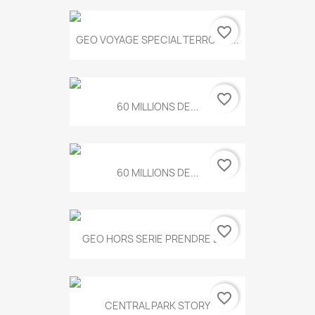
favorite_border
GEO VOYAGE SPECIAL TERROIRS...
favorite_border
60 MILLIONS DE...
favorite_border
60 MILLIONS DE...
favorite_border
GEO HORS SERIE PRENDRE LE...
favorite_border
CENTRAL PARK STORY