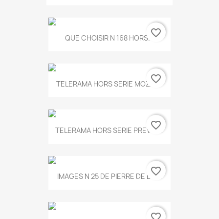
favorite_border
QUE CHOISIR N 168 HORS...
favorite_border
TELERAMA HORS SERIE MOZART
favorite_border
TELERAMA HORS SERIE PREVERT
favorite_border
IMAGES N 25 DE PIERRE DE BOIS
favorite_border