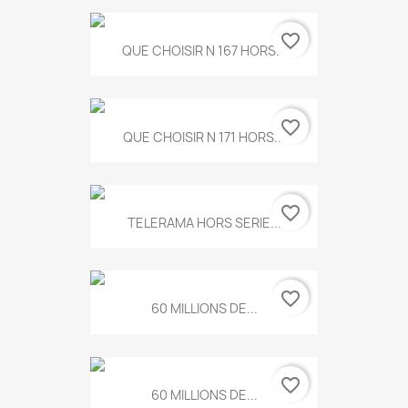
favorite_border
QUE CHOISIR N 167 HORS...
favorite_border
QUE CHOISIR N 171 HORS...
favorite_border
TELERAMA HORS SERIE...
favorite_border
60 MILLIONS DE...
favorite_border
60 MILLIONS DE...