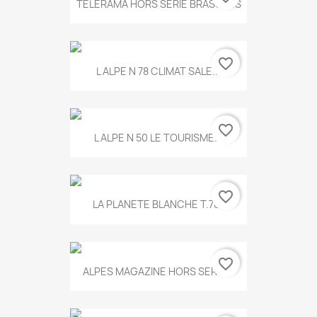
TELERAMA HORS SERIE BRASSENS
favorite_border
L ALPE N 78 CLIMAT SALE...
favorite_border
L ALPE N 50 LE TOURISME...
favorite_border
LA PLANETE BLANCHE T.785
favorite_border
ALPES MAGAZINE HORS SERIE...