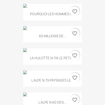
favorite_border
POURQUOI LES HOMMES N...
favorite_border
60 MILLIONS DE...
favorite_border
LA HULOTTE N 116 LE PETIT...
favorite_border
L ALPE N 79 PAYSAGES LE...
favorite_border
L ALPE N 60 DES...