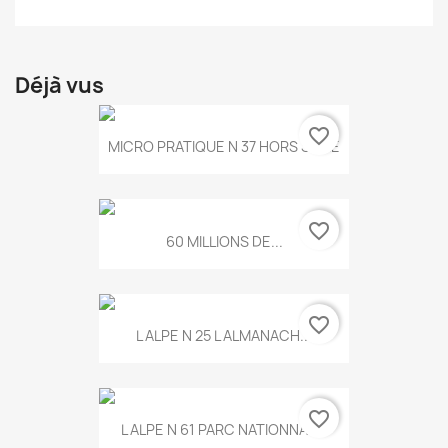
Déjà vus
favorite_border
MICRO PRATIQUE N 37 HORS SERIE
favorite_border
60 MILLIONS DE...
favorite_border
L ALPE N 25 L ALMANACH...
favorite_border
L ALPE N 61 PARC NATIONNAL...