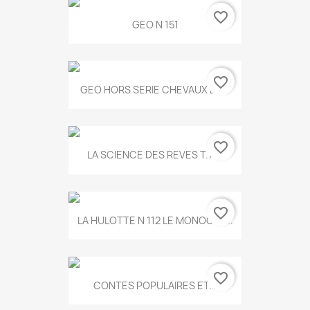
favorite_border
GEO N 151
favorite_border
GEO HORS SERIE CHEVAUX ET...
favorite_border
LA SCIENCE DES REVES T.787
favorite_border
LA HULOTTE N 112 LE MONOCLE...
favorite_border
CONTES POPULAIRES ET...