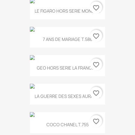
favorite_border
LE FIGARO HORS SERIE MONET...
favorite_border
7 ANS DE MARIAGE T.588
favorite_border
GEO HORS SERIE LA FRANCE...
favorite_border
LA GUERRE DES SEXES AURA T...
favorite_border
COCO CHANEL T.755