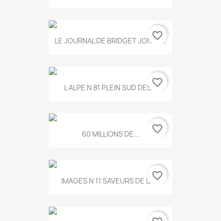
favorite_border
LE JOURNAL DE BRIDGET JONES...
favorite_border
L ALPE N 81 PLEIN SUD DES...
favorite_border
60 MILLIONS DE...
favorite_border
IMAGES N 11 SAVEURS DE LA...