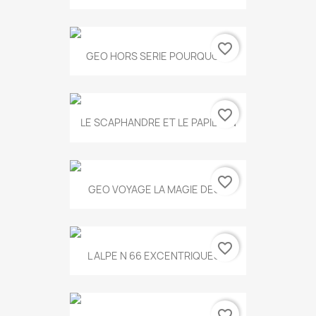
favorite_border
GEO HORS SERIE POURQUOI...
favorite_border
LE SCAPHANDRE ET LE PAPILLON
favorite_border
GEO VOYAGE LA MAGIE DES...
favorite_border
L ALPE N 66 EXCENTRIQUES...
favorite_border