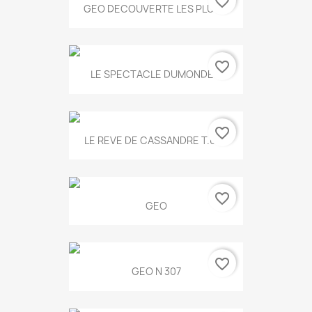
favorite_border
GEO DECOUVERTE LES PLUS...
favorite_border
LE SPECTACLE DUMONDE...
favorite_border
LE REVE DE CASSANDRE T.634
favorite_border
GEO
favorite_border
GEO N 307