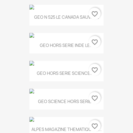
favorite_border
GEO N 525 LE CANADA SAUVAGE
favorite_border
GEO HORS SERIE INDE LE...
favorite_border
GEO HORS SERIE SCIENCES...
favorite_border
GEO SCIENCE HORS SERIE...
favorite_border
ALPES MAGAZINE THEMATIQUE N...