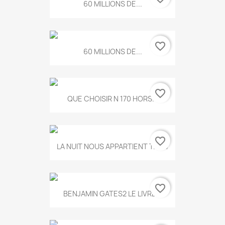
60 MILLIONS DE...
favorite_border
60 MILLIONS DE...
favorite_border
QUE CHOISIR N 170 HORS...
favorite_border
LA NUIT NOUS APPARTIENT T.634
favorite_border
BENJAMIN GATES2 LE LIVRE...