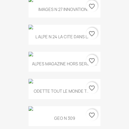
favorite_border
IMAGES N 27 INNOVATION...
favorite_border
L ALPE N 24 LA CITE DANS LA...
favorite_border
ALPES MAGAZINE HORS SERIE N...
favorite_border
ODETTE TOUT LE MONDE T.546
favorite_border
GEO N 309