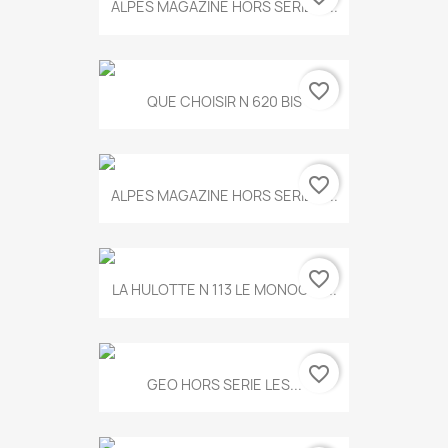
ALPES MAGAZINE HORS SERIE N...
favorite_border
QUE CHOISIR N 620 BIS
favorite_border
ALPES MAGAZINE HORS SERIE N...
favorite_border
LA HULOTTE N 113 LE MONOCLE...
favorite_border
GEO HORS SERIE LES...