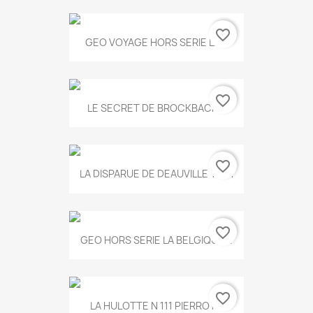
favorite_border
GEO VOYAGE HORS SERIE LA...
favorite_border
LE SECRET DE BROCKBACK...
favorite_border
LA DISPARUE DE DEAUVILLE T.551
favorite_border
GEO HORS SERIE LA BELGIQUE...
favorite_border
LA HULOTTE N 111 PIERROT...