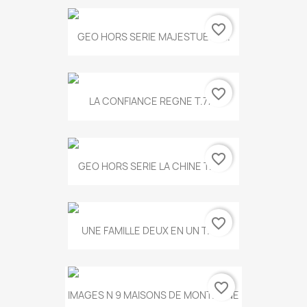
favorite_border
GEO HORS SERIE MAJESTUEUX...
favorite_border
LA CONFIANCE REGNE T.778
favorite_border
GEO HORS SERIE LA CHINE T.497
favorite_border
UNE FAMILLE DEUX EN UN T.675
favorite_border
IMAGES N 9 MAISONS DE MONTAGNE