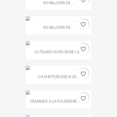
60 MILLIONS DE...
favorite_border
60 MILLIONS DE...
favorite_border
LE FIGARO HORS SERIE LA...
favorite_border
CA M INTERESSE N 29...
favorite_border
DEMANDE A LA POUSSIERE T.778