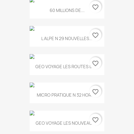
favorite_border
60 MILLIONS DE...
favorite_border
L ALPE N 29 NOUVELLES...
favorite_border
GEO VOYAGE LES ROUTES DE...
favorite_border
MICRO PRATIQUE N 32 HORS...
favorite_border
GEO VOYAGE LES NOUVEAUX...