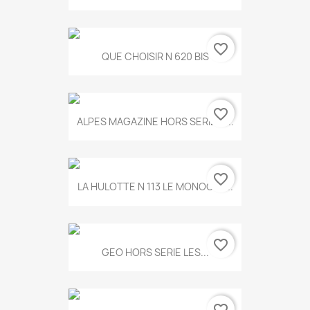
favorite_border
QUE CHOISIR N 620 BIS
favorite_border
ALPES MAGAZINE HORS SERIE N...
favorite_border
LA HULOTTE N 113 LE MONOCLE...
favorite_border
GEO HORS SERIE LES...