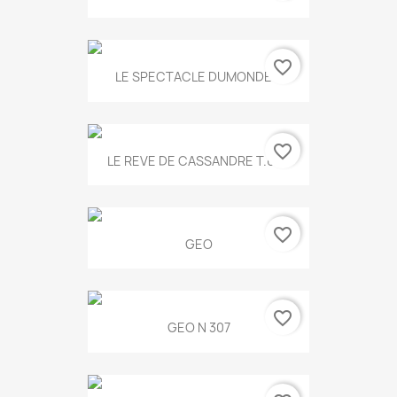
favorite_border
LE SPECTACLE DUMONDE...
favorite_border
LE REVE DE CASSANDRE T.634
favorite_border
GEO
favorite_border
GEO N 307