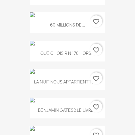
favorite_border
60 MILLIONS DE...
favorite_border
QUE CHOISIR N 170 HORS...
favorite_border
LA NUIT NOUS APPARTIENT T.634
favorite_border
BENJAMIN GATES2 LE LIVRE...