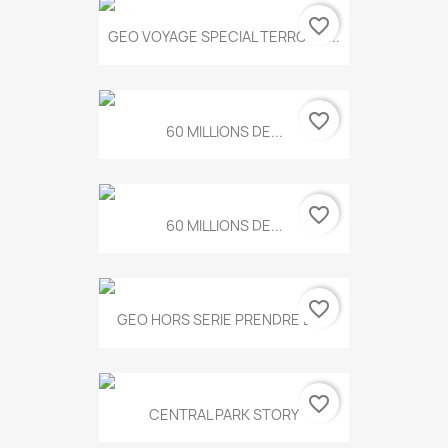
favorite_border
GEO VOYAGE SPECIAL TERROIRS...
favorite_border
60 MILLIONS DE...
favorite_border
60 MILLIONS DE...
favorite_border
GEO HORS SERIE PRENDRE LE...
favorite_border
CENTRAL PARK STORY