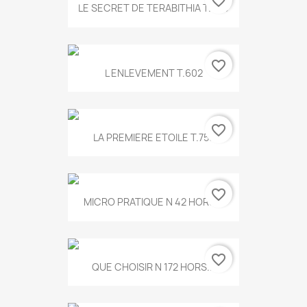
favorite_border
LE SECRET DE TERABITHIA T.560
favorite_border
L ENLEVEMENT T.602
favorite_border
LA PREMIERE ETOILE T.755
favorite_border
MICRO PRATIQUE N 42 HORS...
favorite_border
QUE CHOISIR N 172 HORS...