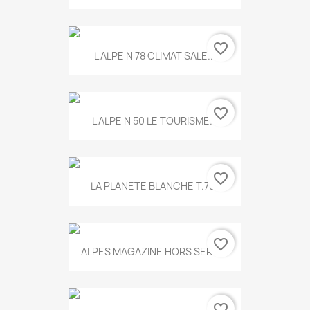
favorite_border
L ALPE N 78 CLIMAT SALE...
favorite_border
L ALPE N 50 LE TOURISME...
favorite_border
LA PLANETE BLANCHE T.785
favorite_border
ALPES MAGAZINE HORS SERIE...
favorite_border