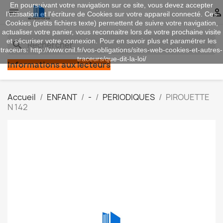
En poursuivant votre navigation sur ce site, vous devez accepter


l’utilisation et l'écriture de Cookies sur votre appareil connecté. Ces
Cookies (petits fichiers texte) permettent de suivre votre navigation,
actualiser votre panier, vous reconnaitre lors de votre prochaine visite
et sécuriser votre connexion. Pour en savoir plus et paramétrer les
search
traceurs: http://www.cnil.fr/vos-obligations/sites-web-cookies-et-autres-
traceurs/que-dit-la-loi/
Informations aux lecteurs
Accueil
ENFANT
-
PERIODIQUES
PIROUETTE
N 142