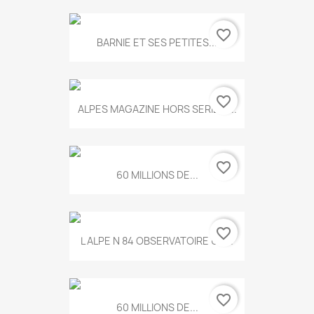
favorite_border
BARNIE ET SES PETITES...
favorite_border
ALPES MAGAZINE HORS SERIE N...
favorite_border
60 MILLIONS DE...
favorite_border
L ALPE N 84 OBSERVATOIRE UN...
favorite_border
60 MILLIONS DE...