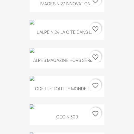
favorite_border
IMAGES N 27 INNOVATION...
favorite_border
L ALPE N 24 LA CITE DANS LA...
favorite_border
ALPES MAGAZINE HORS SERIE N...
favorite_border
ODETTE TOUT LE MONDE T.546
favorite_border
GEO N 309