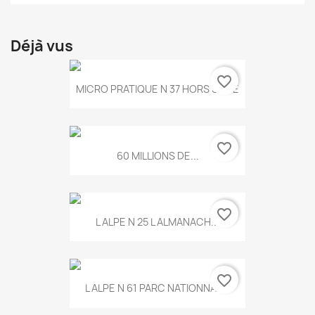
Déjà vus
favorite_border
MICRO PRATIQUE N 37 HORS SERIE
favorite_border
60 MILLIONS DE...
favorite_border
L ALPE N 25 L ALMANACH...
favorite_border
L ALPE N 61 PARC NATIONNAL...