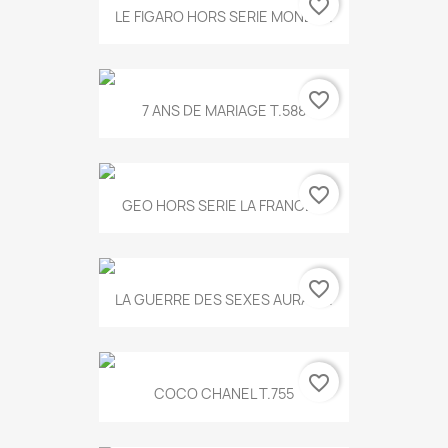
favorite_border
LE FIGARO HORS SERIE MONET...
favorite_border
7 ANS DE MARIAGE T.588
favorite_border
GEO HORS SERIE LA FRANCE...
favorite_border
LA GUERRE DES SEXES AURA T...
favorite_border
COCO CHANEL T.755