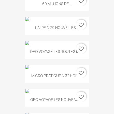
favorite_border
60 MILLIONS DE...
favorite_border
L ALPE N 29 NOUVELLES...
favorite_border
GEO VOYAGE LES ROUTES DE...
favorite_border
MICRO PRATIQUE N 32 HORS...
favorite_border
GEO VOYAGE LES NOUVEAUX...