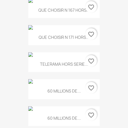
favorite_border
QUE CHOISIR N 167 HORS...
favorite_border
QUE CHOISIR N 171 HORS...
favorite_border
TELERAMA HORS SERIE...
favorite_border
60 MILLIONS DE...
favorite_border
60 MILLIONS DE...