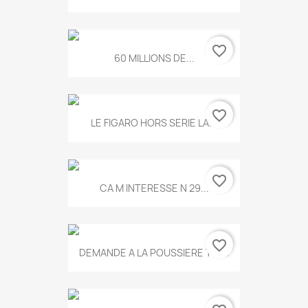
favorite_border
60 MILLIONS DE...
favorite_border
LE FIGARO HORS SERIE LA...
favorite_border
CA M INTERESSE N 29...
favorite_border
DEMANDE A LA POUSSIERE T.778