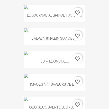
favorite_border
LE JOURNAL DE BRIDGET JONES...
favorite_border
L ALPE N 81 PLEIN SUD DES...
favorite_border
60 MILLIONS DE...
favorite_border
IMAGES N 11 SAVEURS DE LA...
favorite_border
GEO DECOUVERTE LES PLUS...