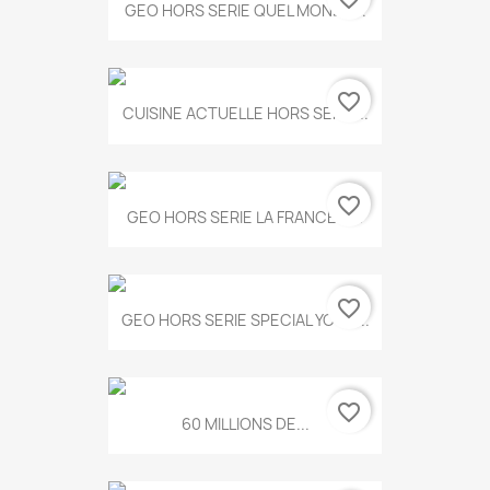
GEO HORS SERIE QUEL MONDE...
favorite_border
CUISINE ACTUELLE HORS SERIE...
favorite_border
GEO HORS SERIE LA FRANCE A...
favorite_border
GEO HORS SERIE SPECIAL YOGA...
favorite_border
60 MILLIONS DE...