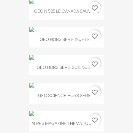
favorite_border
GEO N 525 LE CANADA SAUVAGE
favorite_border
GEO HORS SERIE INDE LE...
favorite_border
GEO HORS SERIE SCIENCES...
favorite_border
GEO SCIENCE HORS SERIE...
favorite_border
ALPES MAGAZINE THEMATIQUE N...