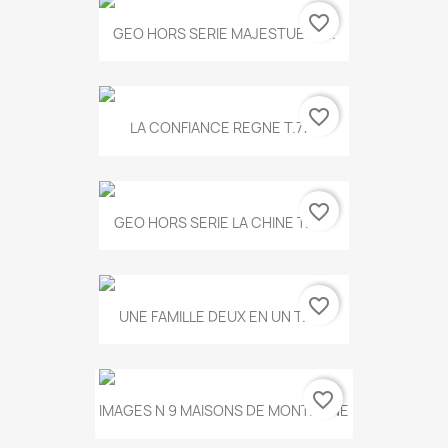
favorite_border
GEO HORS SERIE MAJESTUEUX...
favorite_border
LA CONFIANCE REGNE T.778
favorite_border
GEO HORS SERIE LA CHINE T.497
favorite_border
UNE FAMILLE DEUX EN UN T.675
favorite_border
IMAGES N 9 MAISONS DE MONTAGNE