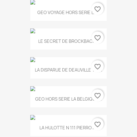
favorite_border
GEO VOYAGE HORS SERIE LA...
favorite_border
LE SECRET DE BROCKBACK...
favorite_border
LA DISPARUE DE DEAUVILLE T.551
favorite_border
GEO HORS SERIE LA BELGIQUE...
favorite_border
LA HULOTTE N 111 PIERROT...