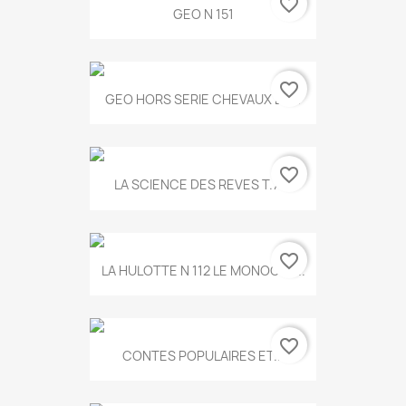
favorite_border
GEO N 151
favorite_border
GEO HORS SERIE CHEVAUX ET...
favorite_border
LA SCIENCE DES REVES T.787
favorite_border
LA HULOTTE N 112 LE MONOCLE...
favorite_border
CONTES POPULAIRES ET...