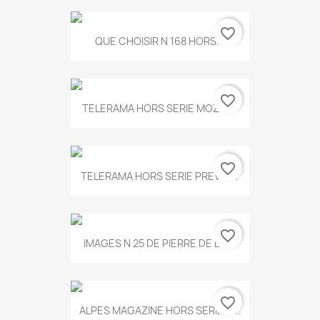
favorite_border
QUE CHOISIR N 168 HORS...
favorite_border
TELERAMA HORS SERIE MOZART
favorite_border
TELERAMA HORS SERIE PREVERT
favorite_border
IMAGES N 25 DE PIERRE DE BOIS
favorite_border
ALPES MAGAZINE HORS SERIE N...