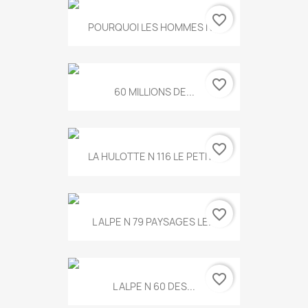
favorite_border
POURQUOI LES HOMMES N...
favorite_border
60 MILLIONS DE...
favorite_border
LA HULOTTE N 116 LE PETIT...
favorite_border
L ALPE N 79 PAYSAGES LE...
favorite_border
L ALPE N 60 DES...