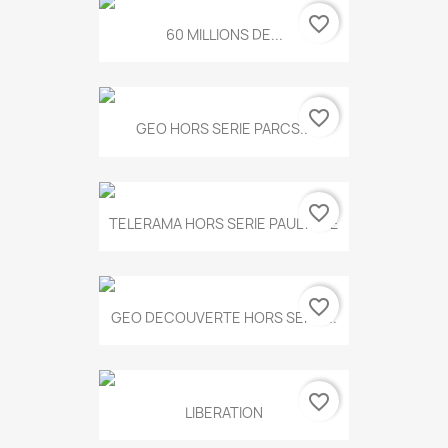
favorite_border
60 MILLIONS DE...
favorite_border
GEO HORS SERIE PARCS...
favorite_border
TELERAMA HORS SERIE PAUL KLEE
favorite_border
GEO DECOUVERTE HORS SERIE...
favorite_border
LIBERATION