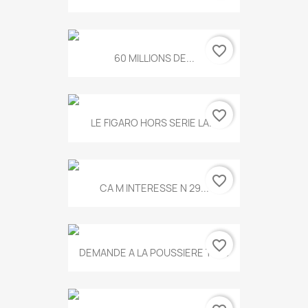
favorite_border
60 MILLIONS DE...
favorite_border
LE FIGARO HORS SERIE LA...
favorite_border
CA M INTERESSE N 29...
favorite_border
DEMANDE A LA POUSSIERE T.778