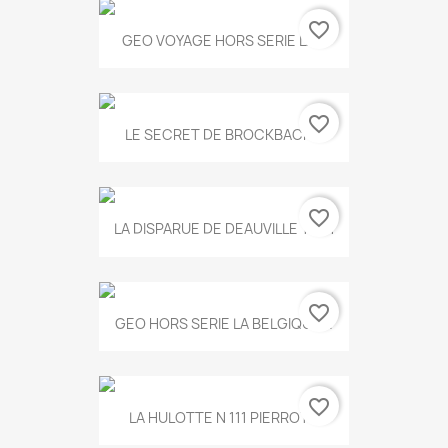
favorite_border
GEO VOYAGE HORS SERIE LA...
favorite_border
LE SECRET DE BROCKBACK...
favorite_border
LA DISPARUE DE DEAUVILLE T.551
favorite_border
GEO HORS SERIE LA BELGIQUE...
favorite_border
LA HULOTTE N 111 PIERROT...