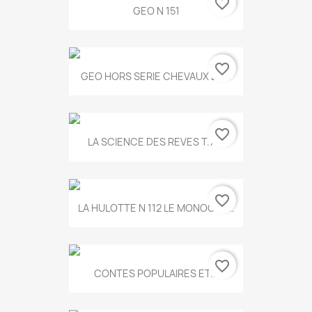
favorite_border
GEO N 151
favorite_border
GEO HORS SERIE CHEVAUX ET...
favorite_border
LA SCIENCE DES REVES T.787
favorite_border
LA HULOTTE N 112 LE MONOCLE...
favorite_border
CONTES POPULAIRES ET...