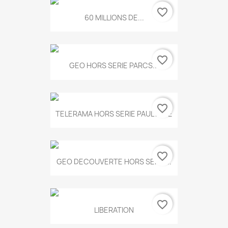
favorite_border
60 MILLIONS DE...
favorite_border
GEO HORS SERIE PARCS...
favorite_border
TELERAMA HORS SERIE PAUL KLEE
favorite_border
GEO DECOUVERTE HORS SERIE...
favorite_border
LIBERATION