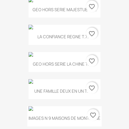
favorite_border
GEO HORS SERIE MAJESTUEUX...
favorite_border
LA CONFIANCE REGNE T.778
favorite_border
GEO HORS SERIE LA CHINE T.497
favorite_border
UNE FAMILLE DEUX EN UN T.675
favorite_border
IMAGES N 9 MAISONS DE MONTAGNE