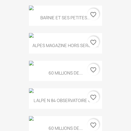
favorite_border
BARNIE ET SES PETITES...
favorite_border
ALPES MAGAZINE HORS SERIE N...
favorite_border
60 MILLIONS DE...
favorite_border
L ALPE N 84 OBSERVATOIRE UN...
favorite_border
60 MILLIONS DE...