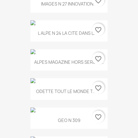
favorite_border
IMAGES N 27 INNOVATION...
favorite_border
L ALPE N 24 LA CITE DANS LA...
favorite_border
ALPES MAGAZINE HORS SERIE N...
favorite_border
ODETTE TOUT LE MONDE T.546
favorite_border
GEO N 309