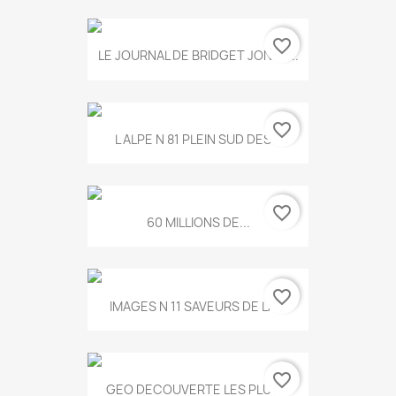
favorite_border
LE JOURNAL DE BRIDGET JONES...
favorite_border
L ALPE N 81 PLEIN SUD DES...
favorite_border
60 MILLIONS DE...
favorite_border
IMAGES N 11 SAVEURS DE LA...
favorite_border
GEO DECOUVERTE LES PLUS...