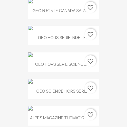
favorite_border
GEO N 525 LE CANADA SAUVAGE
favorite_border
GEO HORS SERIE INDE LE...
favorite_border
GEO HORS SERIE SCIENCES...
favorite_border
GEO SCIENCE HORS SERIE...
favorite_border
ALPES MAGAZINE THEMATIQUE N...