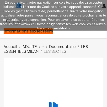
En poursuivant votre navigation sur ce site, vous devez accepter


l’utilisation et l'écriture de Cookies sur votre appareil connecté. Ces
Cookies (petits fichiers texte) permettent de suivre votre navigation,
actualiser votre panier, vous reconnaitre lors de votre prochaine visite
et sécuriser votre connexion. Pour en savoir plus et paramétrer les
search
traceurs: http://www.cnil.fr/vos-obligations/sites-web-cookies-et-autres-
traceurs/que-dit-la-loi/
Informations aux lecteurs
Accueil
ADULTE
-
Documentaire
LES
ESSENTIELS MILAN
LES SECTES