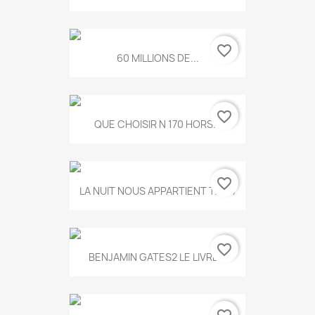
favorite_border
60 MILLIONS DE...
favorite_border
QUE CHOISIR N 170 HORS...
favorite_border
LA NUIT NOUS APPARTIENT T.634
favorite_border
BENJAMIN GATES2 LE LIVRE...