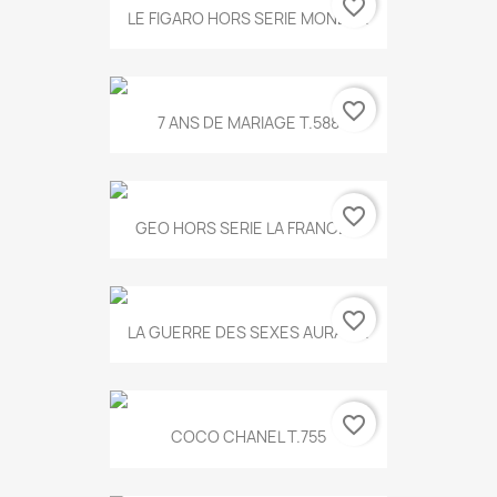
favorite_border
LE FIGARO HORS SERIE MONET...
favorite_border
7 ANS DE MARIAGE T.588
favorite_border
GEO HORS SERIE LA FRANCE...
favorite_border
LA GUERRE DES SEXES AURA T...
favorite_border
COCO CHANEL T.755