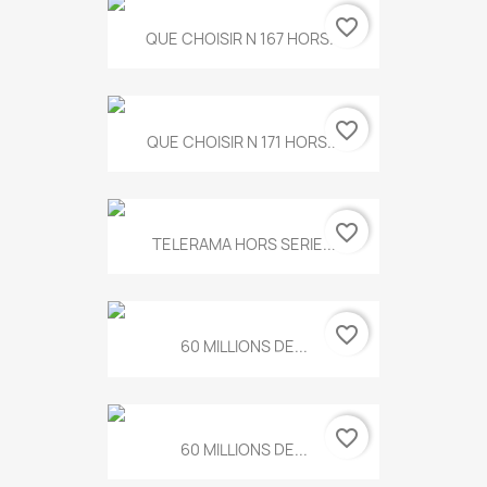
favorite_border
QUE CHOISIR N 167 HORS...
favorite_border
QUE CHOISIR N 171 HORS...
favorite_border
TELERAMA HORS SERIE...
favorite_border
60 MILLIONS DE...
favorite_border
60 MILLIONS DE...