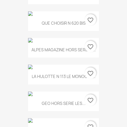
favorite_border
QUE CHOISIR N 620 BIS
favorite_border
ALPES MAGAZINE HORS SERIE N...
favorite_border
LA HULOTTE N 113 LE MONOCLE...
favorite_border
GEO HORS SERIE LES...