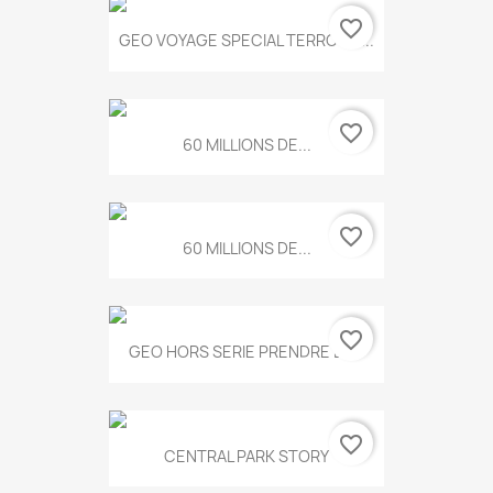
favorite_border
GEO VOYAGE SPECIAL TERROIRS...
favorite_border
60 MILLIONS DE...
favorite_border
60 MILLIONS DE...
favorite_border
GEO HORS SERIE PRENDRE LE...
favorite_border
CENTRAL PARK STORY