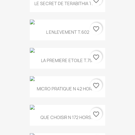
favorite_border
LE SECRET DE TERABITHIA T.560
favorite_border
L ENLEVEMENT T.602
favorite_border
LA PREMIERE ETOILE T.755
favorite_border
MICRO PRATIQUE N 42 HORS...
favorite_border
QUE CHOISIR N 172 HORS...