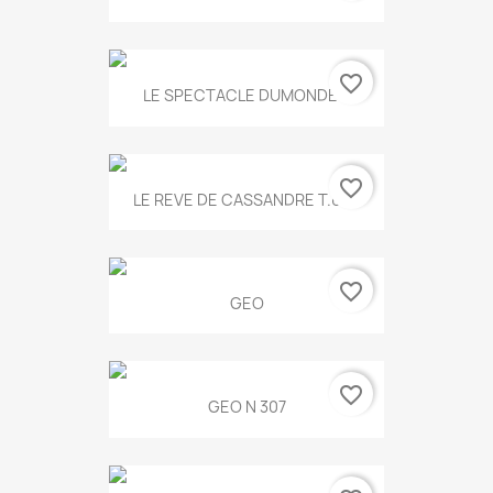
favorite_border
LE SPECTACLE DUMONDE...
favorite_border
LE REVE DE CASSANDRE T.634
favorite_border
GEO
favorite_border
GEO N 307