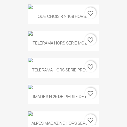
favorite_border
QUE CHOISIR N 168 HORS...
favorite_border
TELERAMA HORS SERIE MOZART
favorite_border
TELERAMA HORS SERIE PREVERT
favorite_border
IMAGES N 25 DE PIERRE DE BOIS
favorite_border
ALPES MAGAZINE HORS SERIE N...