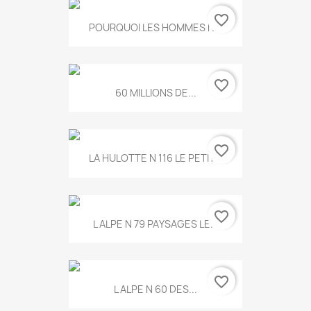
favorite_border
POURQUOI LES HOMMES N...
favorite_border
60 MILLIONS DE...
favorite_border
LA HULOTTE N 116 LE PETIT...
favorite_border
L ALPE N 79 PAYSAGES LE...
favorite_border
L ALPE N 60 DES...