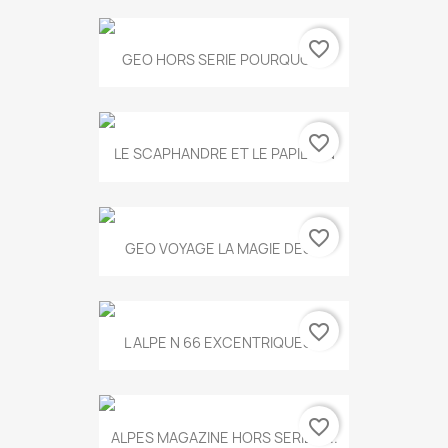
favorite_border
GEO HORS SERIE POURQUOI...
favorite_border
LE SCAPHANDRE ET LE PAPILLON
favorite_border
GEO VOYAGE LA MAGIE DES...
favorite_border
L ALPE N 66 EXCENTRIQUES...
favorite_border
ALPES MAGAZINE HORS SERIE N...