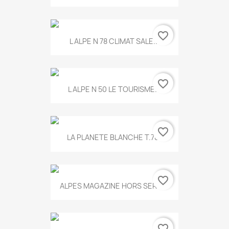
favorite_border
L ALPE N 78 CLIMAT SALE...
favorite_border
L ALPE N 50 LE TOURISME...
favorite_border
LA PLANETE BLANCHE T.785
favorite_border
ALPES MAGAZINE HORS SERIE...
favorite_border