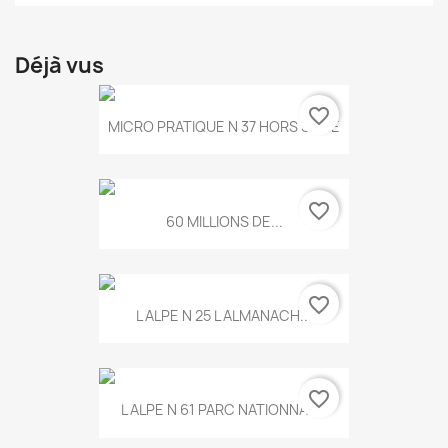
Déjà vus
favorite_border
MICRO PRATIQUE N 37 HORS SERIE
favorite_border
60 MILLIONS DE...
favorite_border
L ALPE N 25 L ALMANACH...
favorite_border
L ALPE N 61 PARC NATIONNAL...