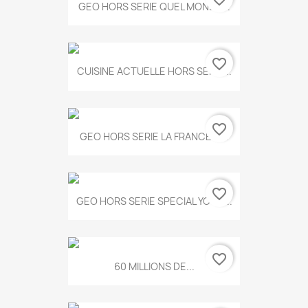
GEO HORS SERIE QUEL MONDE...
favorite_border
CUISINE ACTUELLE HORS SERIE...
favorite_border
GEO HORS SERIE LA FRANCE A...
favorite_border
GEO HORS SERIE SPECIAL YOGA...
favorite_border
60 MILLIONS DE...