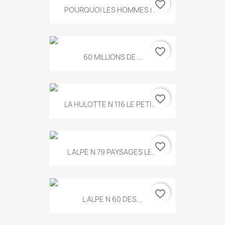
favorite_border
POURQUOI LES HOMMES N...
favorite_border
60 MILLIONS DE...
favorite_border
LA HULOTTE N 116 LE PETIT...
favorite_border
L ALPE N 79 PAYSAGES LE...
favorite_border
L ALPE N 60 DES...