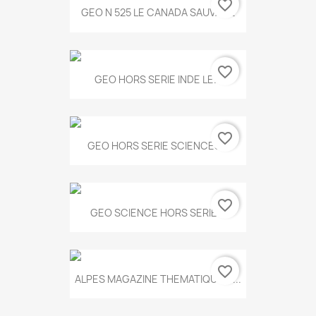
favorite_border
GEO N 525 LE CANADA SAUVAGE
favorite_border
GEO HORS SERIE INDE LE...
favorite_border
GEO HORS SERIE SCIENCES...
favorite_border
GEO SCIENCE HORS SERIE...
favorite_border
ALPES MAGAZINE THEMATIQUE N...