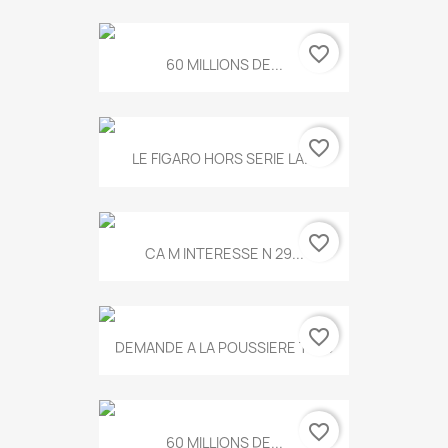
favorite_border
60 MILLIONS DE...
favorite_border
LE FIGARO HORS SERIE LA...
favorite_border
CA M INTERESSE N 29...
favorite_border
DEMANDE A LA POUSSIERE T.778
favorite_border
60 MILLIONS DE...