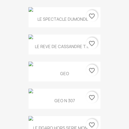
favorite_border
LE SPECTACLE DUMONDE...
favorite_border
LE REVE DE CASSANDRE T.634
favorite_border
GEO
favorite_border
GEO N 307
favorite_border
LE FIGARO HORS SERIE MONET...