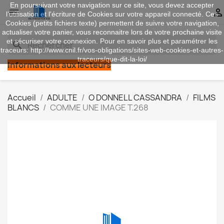
En poursuivant votre navigation sur ce site, vous devez accepter


l’utilisation et l'écriture de Cookies sur votre appareil connecté. Ces
Cookies (petits fichiers texte) permettent de suivre votre navigation,
actualiser votre panier, vous reconnaitre lors de votre prochaine visite
et sécuriser votre connexion. Pour en savoir plus et paramétrer les
search
traceurs: http://www.cnil.fr/vos-obligations/sites-web-cookies-et-autres-
traceurs/que-dit-la-loi/
Informations aux lecteurs
Accueil
ADULTE
O DONNELL CASSANDRA
FILMS
BLANCS
COMME UNE IMAGE T.268