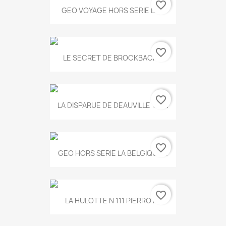
favorite_border
GEO VOYAGE HORS SERIE LA...
favorite_border
LE SECRET DE BROCKBACK...
favorite_border
LA DISPARUE DE DEAUVILLE T.551
favorite_border
GEO HORS SERIE LA BELGIQUE...
favorite_border
LA HULOTTE N 111 PIERROT...