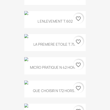
favorite_border
L ENLEVEMENT T.602
favorite_border
LA PREMIERE ETOILE T.755
favorite_border
MICRO PRATIQUE N 42 HORS...
favorite_border
QUE CHOISIR N 172 HORS...