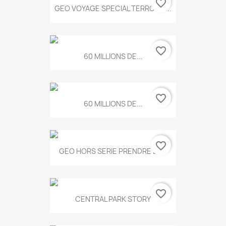
favorite_border
GEO VOYAGE SPECIAL TERROIRS...
favorite_border
60 MILLIONS DE...
favorite_border
60 MILLIONS DE...
favorite_border
GEO HORS SERIE PRENDRE LE...
favorite_border
CENTRAL PARK STORY