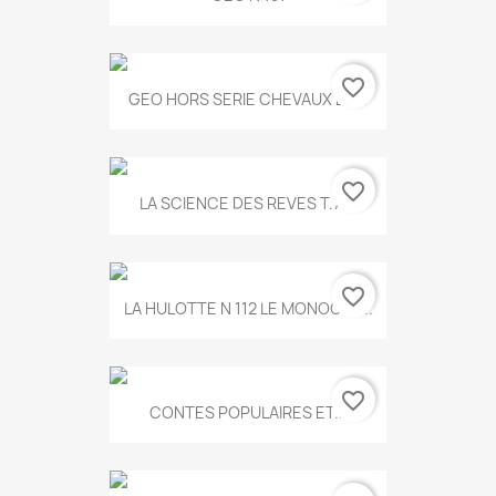
favorite_border
GEO HORS SERIE CHEVAUX ET...
favorite_border
LA SCIENCE DES REVES T.787
favorite_border
LA HULOTTE N 112 LE MONOCLE...
favorite_border
CONTES POPULAIRES ET...