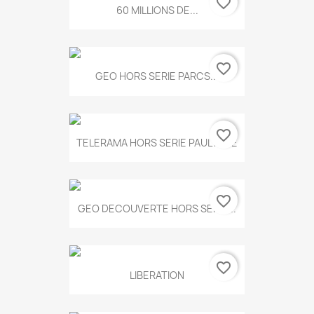
favorite_border
60 MILLIONS DE...
favorite_border
GEO HORS SERIE PARCS...
favorite_border
TELERAMA HORS SERIE PAUL KLEE
favorite_border
GEO DECOUVERTE HORS SERIE...
favorite_border
LIBERATION