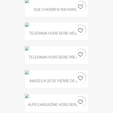
favorite_border
QUE CHOISIR N 168 HORS...
favorite_border
TELERAMA HORS SERIE MOZART
favorite_border
TELERAMA HORS SERIE PREVERT
favorite_border
IMAGES N 25 DE PIERRE DE BOIS
favorite_border
ALPES MAGAZINE HORS SERIE N...