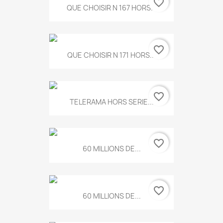
favorite_border
QUE CHOISIR N 167 HORS...
favorite_border
QUE CHOISIR N 171 HORS...
favorite_border
TELERAMA HORS SERIE...
favorite_border
60 MILLIONS DE...
favorite_border
60 MILLIONS DE...