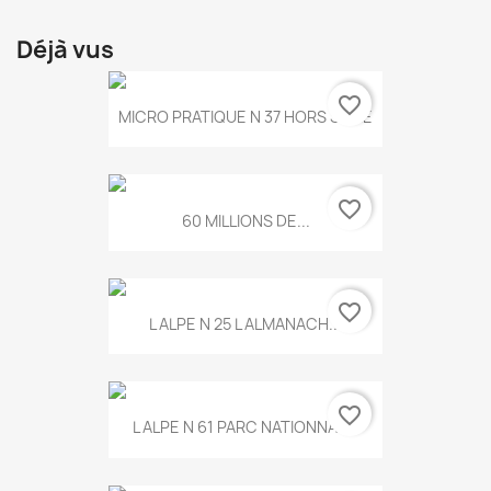
Déjà vus
favorite_border
MICRO PRATIQUE N 37 HORS SERIE
favorite_border
60 MILLIONS DE...
favorite_border
L ALPE N 25 L ALMANACH...
favorite_border
L ALPE N 61 PARC NATIONNAL...