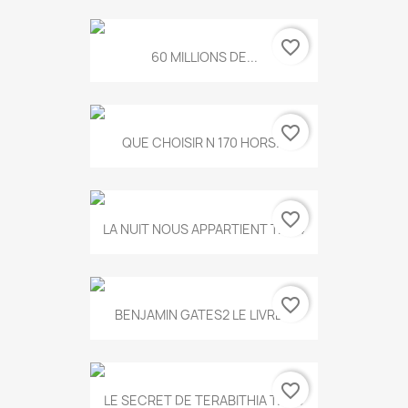
favorite_border
60 MILLIONS DE...
favorite_border
QUE CHOISIR N 170 HORS...
favorite_border
LA NUIT NOUS APPARTIENT T.634
favorite_border
BENJAMIN GATES2 LE LIVRE...
favorite_border
LE SECRET DE TERABITHIA T.560