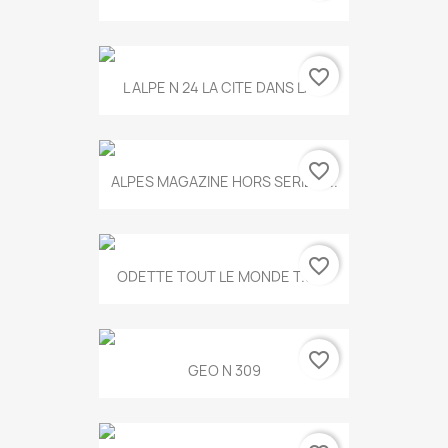
favorite_border
L ALPE N 24 LA CITE DANS LA...
favorite_border
ALPES MAGAZINE HORS SERIE N...
favorite_border
ODETTE TOUT LE MONDE T.546
favorite_border
GEO N 309