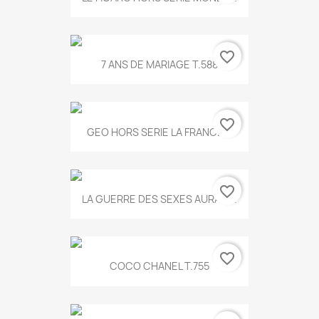
favorite_border
7 ANS DE MARIAGE T.588
favorite_border
GEO HORS SERIE LA FRANCE...
favorite_border
LA GUERRE DES SEXES AURA T...
favorite_border
COCO CHANEL T.755