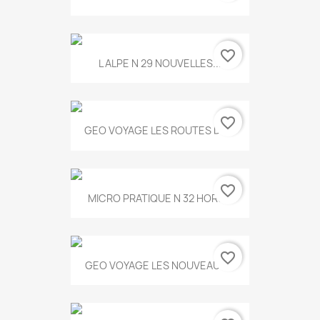
favorite_border
L ALPE N 29 NOUVELLES...
favorite_border
GEO VOYAGE LES ROUTES DE...
favorite_border
MICRO PRATIQUE N 32 HORS...
favorite_border
GEO VOYAGE LES NOUVEAUX...