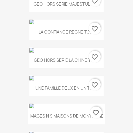
favorite_border
GEO HORS SERIE MAJESTUEUX...
favorite_border
LA CONFIANCE REGNE T.778
favorite_border
GEO HORS SERIE LA CHINE T.497
favorite_border
UNE FAMILLE DEUX EN UN T.675
favorite_border
IMAGES N 9 MAISONS DE MONTAGNE