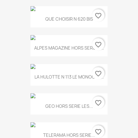
favorite_border
QUE CHOISIR N 620 BIS
favorite_border
ALPES MAGAZINE HORS SERIE N...
favorite_border
LA HULOTTE N 113 LE MONOCLE...
favorite_border
GEO HORS SERIE LES...
favorite_border
TELERAMA HORS SERIE...