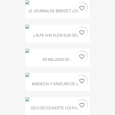
favorite_border
LE JOURNAL DE BRIDGET JONES...
favorite_border
L ALPE N 81 PLEIN SUD DES...
favorite_border
60 MILLIONS DE...
favorite_border
IMAGES N 11 SAVEURS DE LA...
favorite_border
GEO DECOUVERTE LES PLUS...