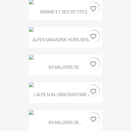
favorite_border
BARNIE ET SES PETITES...
favorite_border
ALPES MAGAZINE HORS SERIE N...
favorite_border
60 MILLIONS DE...
favorite_border
L ALPE N 84 OBSERVATOIRE UN...
favorite_border
60 MILLIONS DE...