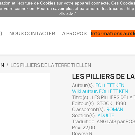
sation et l'écriture de Cookies sur votre appareil connecté. Ces Cookies 
ser votre connexion. Pour en savoir plus et paramétrer les traceurs: http
dit-la-loi/
)
NOUS CONTACTER
A PROPOS
Informations aux 
AN
LES PILLIERS DE LA TERRE TI ELLEN
LES PILLIERS DE LA
Auteur(s):
FOLLETT KEN
Wiki auteur: FOLLETT KEN
Titre(s) : LES PILLIERS DE L
Editeur(s): STOCK , 1990
Classement(s):
ROMAN
Section(s):
ADULTE
Traduit de: ANGLAIS par R
Prix: 22,00
Dewey: R