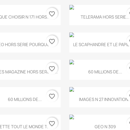
favorite_border
fa
Aperçu rapide
Aperçu rapide


QUE CHOISIR N 171 HORS...
TELERAMA HORS SERIE...
favorite_border
fa
Aperçu rapide
Aperçu rapide


O HORS SERIE POURQUOI...
LE SCAPHANDRE ET LE PAPI
favorite_border
fa
Aperçu rapide
Aperçu rapide


ES MAGAZINE HORS SERIE N...
60 MILLIONS DE...
favorite_border
fa
Aperçu rapide
Aperçu rapide


60 MILLIONS DE...
IMAGES N 27 INNOVATION..
favorite_border
fa
Aperçu rapide
Aperçu rapide


ETTE TOUT LE MONDE T.546
GEO N 309