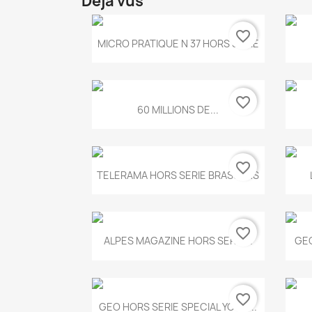
Déjà vus
favorite_border
Aperçu rapide

MICRO PRATIQUE N 37 HORS SERIE
favorite_border
Aperçu rapide

60 MILLIONS DE...
favorite_border
Aperçu rapide

TELERAMA HORS SERIE BRASSENS
favorite_border
Aperçu rapide

ALPES MAGAZINE HORS SERIE...
GEO
favorite_border
Aperçu rapide

GEO HORS SERIE SPECIAL YOGA...