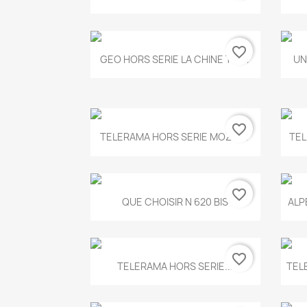
favorite_border
Aperçu rapide

GEO HORS SERIE LA CHINE T.497
UN
favorite_border
Aperçu rapide

TELERAMA HORS SERIE MOZART
TEL
favorite_border
Aperçu rapide

QUE CHOISIR N 620 BIS
ALP
favorite_border
Aperçu rapide

TELERAMA HORS SERIE...
TEL