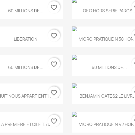
favorite_border
fa
Aperçu rapide
Aperçu rapide


60 MILLIONS DE...
GEO HORS SERIE PARCS..
favorite_border
fa
Aperçu rapide
Aperçu rapide


LIBERATION
MICRO PRATIQUE N 38 HORS
favorite_border
fa
Aperçu rapide
Aperçu rapide


60 MILLIONS DE...
60 MILLIONS DE...
favorite_border
fa
Aperçu rapide
Aperçu rapide


NUIT NOUS APPARTIENT T.634
BENJAMIN GATES2 LE LIVRE.
favorite_border
fa
Aperçu rapide
Aperçu rapide


LA PREMIERE ETOILE T.755
MICRO PRATIQUE N 42 HORS