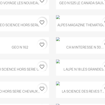
favorite_border
fa
Aperçu rapide
Aperçu rapide


O VOYAGE LES NOUVEAUX...
GEO N 525 LE CANADA SAUV
favorite_border
fa
Aperçu rapide
Aperçu rapide


EO SCIENCE HORS SERIE...
ALPES MAGAZINE THEMATIQUE
favorite_border
fa
Aperçu rapide
Aperçu rapide


GEO N 162
CA M INTERESSE N 30...
favorite_border
fa
Aperçu rapide
Aperçu rapide


 SCIENCE HORS SERIE UNE...
L ALPE N 18 LES GRANDES..
favorite_border
fa
Aperçu rapide
Aperçu rapide


O HORS SERIE CHEVAUX ET...
LA SCIENCE DES REVES T.7