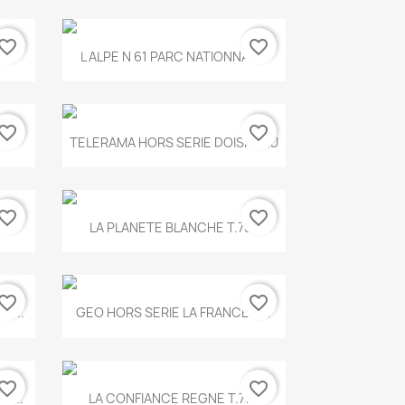
vorite_border
favorite_border
Aperçu rapide

.
L ALPE N 61 PARC NATIONNAL...
vorite_border
favorite_border
Aperçu rapide

TELERAMA HORS SERIE DOISNEAU
vorite_border
favorite_border
Aperçu rapide

.
LA PLANETE BLANCHE T.785
vorite_border
favorite_border
Aperçu rapide

E...
GEO HORS SERIE LA FRANCE A...
vorite_border
favorite_border
Aperçu rapide

X...
LA CONFIANCE REGNE T.778