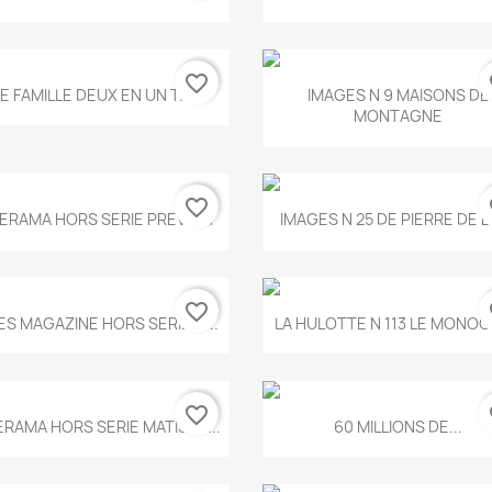
favorite_border
fa
Aperçu rapide
Aperçu rapide


E FAMILLE DEUX EN UN T.675
IMAGES N 9 MAISONS DE
MONTAGNE
favorite_border
fa
Aperçu rapide
Aperçu rapide


ERAMA HORS SERIE PREVERT
IMAGES N 25 DE PIERRE DE 
favorite_border
fa
Aperçu rapide
Aperçu rapide


ES MAGAZINE HORS SERIE N...
LA HULOTTE N 113 LE MONOCL
favorite_border
fa
Aperçu rapide
Aperçu rapide


ERAMA HORS SERIE MATISSE...
60 MILLIONS DE...