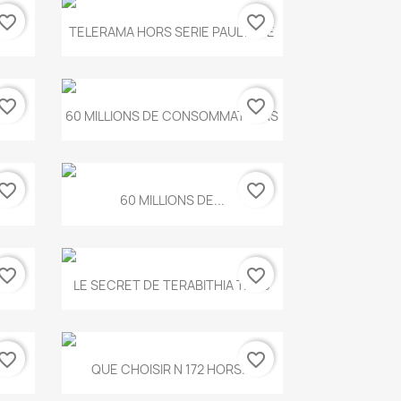
vorite_border
favorite_border
Aperçu rapide

.
TELERAMA HORS SERIE PAUL KLEE
vorite_border
favorite_border
Aperçu rapide

...
60 MILLIONS DE CONSOMMATEURS
vorite_border
favorite_border
Aperçu rapide

60 MILLIONS DE...
vorite_border
favorite_border
Aperçu rapide

..
LE SECRET DE TERABITHIA T.560
vorite_border
favorite_border
Aperçu rapide

...
QUE CHOISIR N 172 HORS...