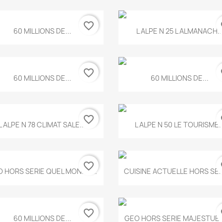
favorite_border
fa
Aperçu rapide
Aperçu rapide


60 MILLIONS DE...
L ALPE N 25 L ALMANACH..
favorite_border
fa
Aperçu rapide
Aperçu rapide


60 MILLIONS DE...
60 MILLIONS DE...
favorite_border
fa
Aperçu rapide
Aperçu rapide


L ALPE N 78 CLIMAT SALE...
L ALPE N 50 LE TOURISME..
favorite_border
fa
Aperçu rapide
Aperçu rapide


 HORS SERIE QUEL MONDE...
CUISINE ACTUELLE HORS SERI
favorite_border
fa
Aperçu rapide
Aperçu rapide


60 MILLIONS DE...
GEO HORS SERIE MAJESTUEU