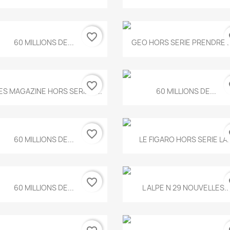
favorite_border
fa
Aperçu rapide
Aperçu rapide


60 MILLIONS DE...
GEO HORS SERIE PRENDRE LE
favorite_border
fa
Aperçu rapide
Aperçu rapide


ES MAGAZINE HORS SERIE N...
60 MILLIONS DE...
favorite_border
fa
Aperçu rapide
Aperçu rapide


60 MILLIONS DE...
LE FIGARO HORS SERIE LA..
favorite_border
fa
Aperçu rapide
Aperçu rapide


60 MILLIONS DE...
L ALPE N 29 NOUVELLES..