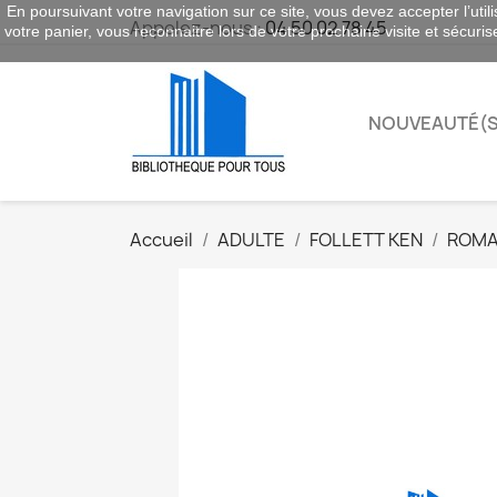
En poursuivant votre navigation sur ce site, vous devez accepter l’utili
Appelez-nous :
04 50 02 78 45
votre panier, vous reconnaitre lors de votre prochaine visite et sécuri
NOUVEAUTÉ(S
Accueil
ADULTE
FOLLETT KEN
ROM