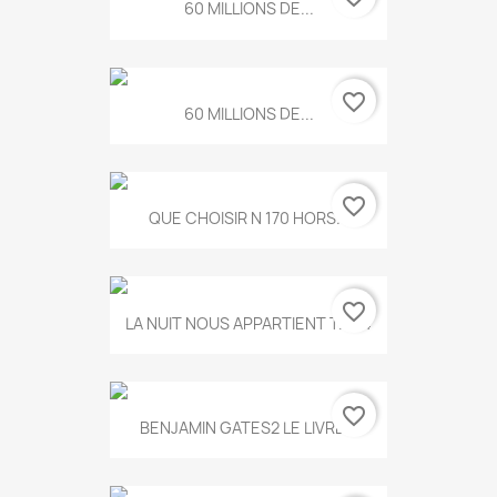
60 MILLIONS DE...
favorite_border
60 MILLIONS DE...
favorite_border
QUE CHOISIR N 170 HORS...
favorite_border
LA NUIT NOUS APPARTIENT T.634
favorite_border
BENJAMIN GATES2 LE LIVRE...