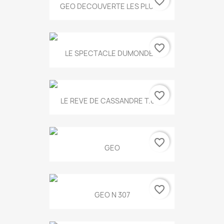
favorite_border
GEO DECOUVERTE LES PLUS...
favorite_border
LE SPECTACLE DUMONDE...
favorite_border
LE REVE DE CASSANDRE T.634
favorite_border
GEO
favorite_border
GEO N 307