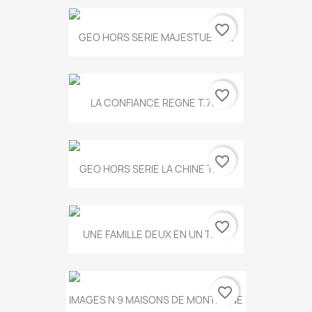
favorite_border
GEO HORS SERIE MAJESTUEUX...
favorite_border
LA CONFIANCE REGNE T.778
favorite_border
GEO HORS SERIE LA CHINE T.497
favorite_border
UNE FAMILLE DEUX EN UN T.675
favorite_border
IMAGES N 9 MAISONS DE MONTAGNE