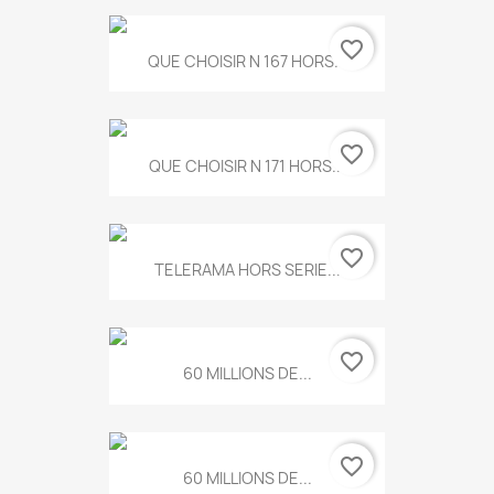
favorite_border
QUE CHOISIR N 167 HORS...
favorite_border
QUE CHOISIR N 171 HORS...
favorite_border
TELERAMA HORS SERIE...
favorite_border
60 MILLIONS DE...
favorite_border
60 MILLIONS DE...