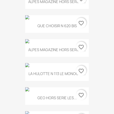
ALPES MAGAZINE HORS SERIE N...
favorite_border
QUE CHOISIR N 620 BIS
favorite_border
ALPES MAGAZINE HORS SERIE N...
favorite_border
LA HULOTTE N 113 LE MONOCLE...
favorite_border
GEO HORS SERIE LES...