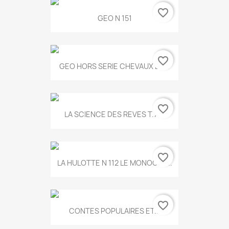
favorite_border
GEO N 151
favorite_border
GEO HORS SERIE CHEVAUX ET...
favorite_border
LA SCIENCE DES REVES T.787
favorite_border
LA HULOTTE N 112 LE MONOCLE...
favorite_border
CONTES POPULAIRES ET...