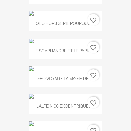
favorite_border
GEO HORS SERIE POURQUOI...
favorite_border
LE SCAPHANDRE ET LE PAPILLON
favorite_border
GEO VOYAGE LA MAGIE DES...
favorite_border
L ALPE N 66 EXCENTRIQUES...
favorite_border