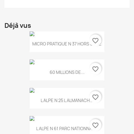
Déjà vus
favorite_border
MICRO PRATIQUE N 37 HORS SERIE
favorite_border
60 MILLIONS DE...
favorite_border
L ALPE N 25 L ALMANACH...
favorite_border
L ALPE N 61 PARC NATIONNAL...