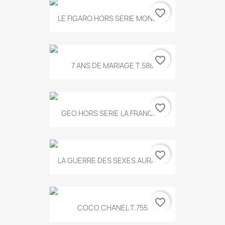
favorite_border
LE FIGARO HORS SERIE MONET...
favorite_border
7 ANS DE MARIAGE T.588
favorite_border
GEO HORS SERIE LA FRANCE...
favorite_border
LA GUERRE DES SEXES AURA T...
favorite_border
COCO CHANEL T.755