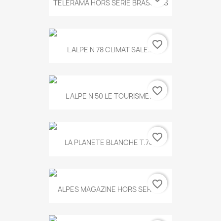
TELERAMA HORS SERIE BRASSENS
favorite_border
L ALPE N 78 CLIMAT SALE...
favorite_border
L ALPE N 50 LE TOURISME...
favorite_border
LA PLANETE BLANCHE T.785
favorite_border
ALPES MAGAZINE HORS SERIE...