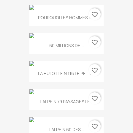
favorite_border
POURQUOI LES HOMMES N...
favorite_border
60 MILLIONS DE...
favorite_border
LA HULOTTE N 116 LE PETIT...
favorite_border
L ALPE N 79 PAYSAGES LE...
favorite_border
L ALPE N 60 DES...