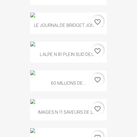
favorite_border
LE JOURNAL DE BRIDGET JONES...
favorite_border
L ALPE N 81 PLEIN SUD DES...
favorite_border
60 MILLIONS DE...
favorite_border
IMAGES N 11 SAVEURS DE LA...