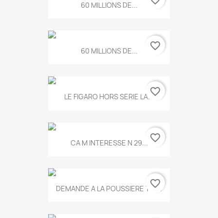
60 MILLIONS DE...
favorite_border
60 MILLIONS DE...
favorite_border
LE FIGARO HORS SERIE LA...
favorite_border
CA M INTERESSE N 29...
favorite_border
DEMANDE A LA POUSSIERE T.778