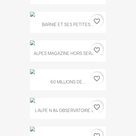
favorite_border
BARNIE ET SES PETITES...
favorite_border
ALPES MAGAZINE HORS SERIE N...
favorite_border
60 MILLIONS DE...
favorite_border
L ALPE N 84 OBSERVATOIRE UN...
favorite_border