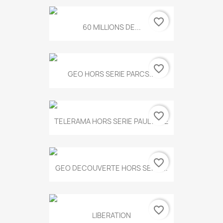
favorite_border
60 MILLIONS DE...
favorite_border
GEO HORS SERIE PARCS...
favorite_border
TELERAMA HORS SERIE PAUL KLEE
favorite_border
GEO DECOUVERTE HORS SERIE...
favorite_border
LIBERATION