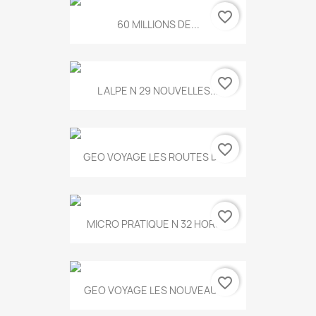
favorite_border
60 MILLIONS DE...
favorite_border
L ALPE N 29 NOUVELLES...
favorite_border
GEO VOYAGE LES ROUTES DE...
favorite_border
MICRO PRATIQUE N 32 HORS...
favorite_border
GEO VOYAGE LES NOUVEAUX...