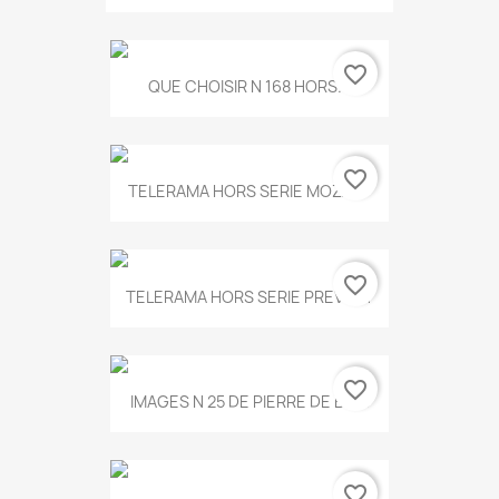
favorite_border
QUE CHOISIR N 168 HORS...
favorite_border
TELERAMA HORS SERIE MOZART
favorite_border
TELERAMA HORS SERIE PREVERT
favorite_border
IMAGES N 25 DE PIERRE DE BOIS
favorite_border