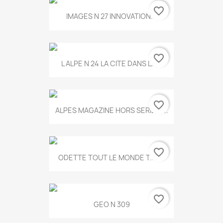
favorite_border
IMAGES N 27 INNOVATION...
favorite_border
L ALPE N 24 LA CITE DANS LA...
favorite_border
ALPES MAGAZINE HORS SERIE N...
favorite_border
ODETTE TOUT LE MONDE T.546
favorite_border
GEO N 309