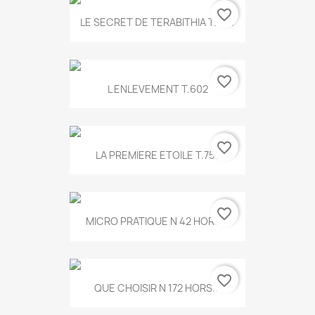
favorite_border
LE SECRET DE TERABITHIA T.560
favorite_border
L ENLEVEMENT T.602
favorite_border
LA PREMIERE ETOILE T.755
favorite_border
MICRO PRATIQUE N 42 HORS...
favorite_border
QUE CHOISIR N 172 HORS...