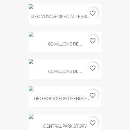
favorite_border
GEO VOYAGE SPECIAL TERROIRS...
favorite_border
60 MILLIONS DE...
favorite_border
60 MILLIONS DE...
favorite_border
GEO HORS SERIE PRENDRE LE...
favorite_border
CENTRAL PARK STORY