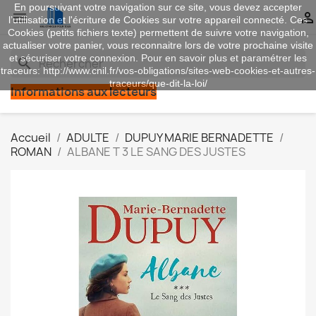
En poursuivant votre navigation sur ce site, vous devez accepter


l’utilisation et l'écriture de Cookies sur votre appareil connecté. Ces
Cookies (petits fichiers texte) permettent de suivre votre navigation,
actualiser votre panier, vous reconnaitre lors de votre prochaine visite
et sécuriser votre connexion. Pour en savoir plus et paramétrer les
search
traceurs: http://www.cnil.fr/vos-obligations/sites-web-cookies-et-autres-
traceurs/que-dit-la-loi/
Informations aux lecteurs
Accueil
ADULTE
DUPUY MARIE BERNADETTE
ROMAN
ALBANE T 3 LE SANG DES JUSTES