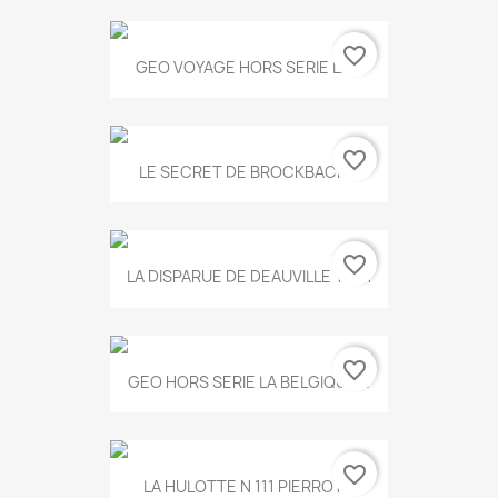
favorite_border
GEO VOYAGE HORS SERIE LA...
favorite_border
LE SECRET DE BROCKBACK...
favorite_border
LA DISPARUE DE DEAUVILLE T.551
favorite_border
GEO HORS SERIE LA BELGIQUE...
favorite_border
LA HULOTTE N 111 PIERROT...