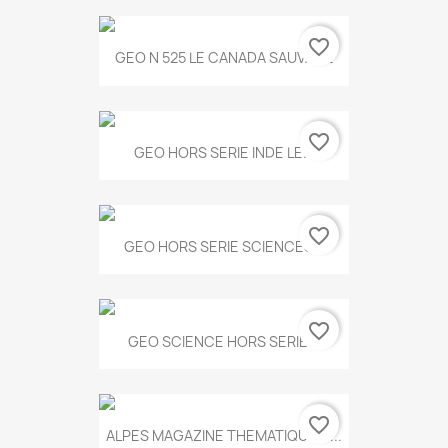
favorite_border
GEO N 525 LE CANADA SAUVAGE
favorite_border
GEO HORS SERIE INDE LE...
favorite_border
GEO HORS SERIE SCIENCES...
favorite_border
GEO SCIENCE HORS SERIE...
favorite_border
ALPES MAGAZINE THEMATIQUE N...