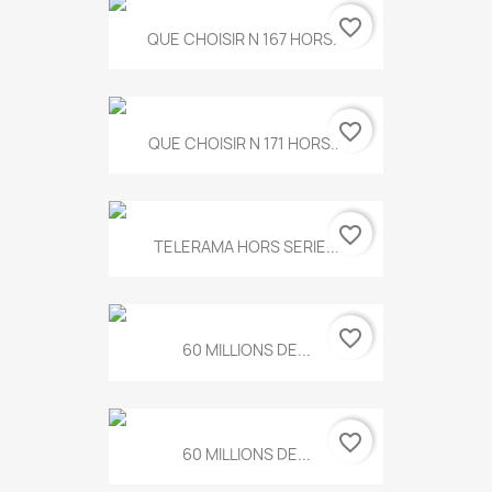
favorite_border
QUE CHOISIR N 167 HORS...
favorite_border
QUE CHOISIR N 171 HORS...
favorite_border
TELERAMA HORS SERIE...
favorite_border
60 MILLIONS DE...
favorite_border
60 MILLIONS DE...