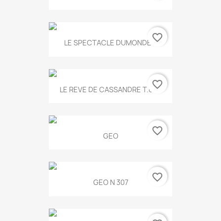
favorite_border
LE SPECTACLE DUMONDE...
favorite_border
LE REVE DE CASSANDRE T.634
favorite_border
GEO
favorite_border
GEO N 307