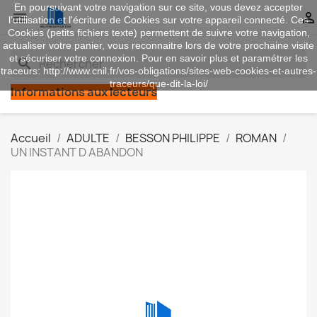
En poursuivant votre navigation sur ce site, vous devez accepter


l’utilisation et l'écriture de Cookies sur votre appareil connecté. Ces
Cookies (petits fichiers texte) permettent de suivre votre navigation,
actualiser votre panier, vous reconnaitre lors de votre prochaine visite
et sécuriser votre connexion. Pour en savoir plus et paramétrer les
search
traceurs: http://www.cnil.fr/vos-obligations/sites-web-cookies-et-autres-
traceurs/que-dit-la-loi/
Informations aux lecteurs
Accueil
ADULTE
BESSON PHILIPPE
ROMAN
UN INSTANT D ABANDON