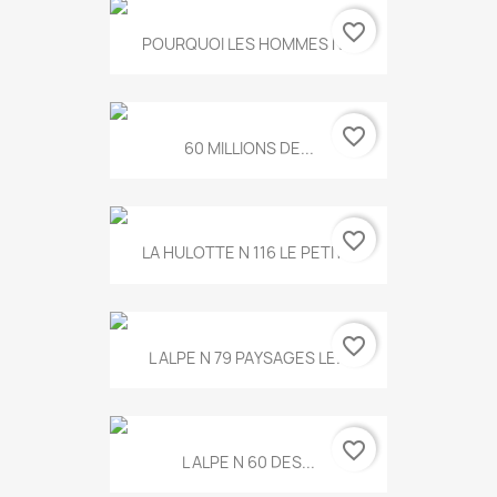
favorite_border
POURQUOI LES HOMMES N...
favorite_border
60 MILLIONS DE...
favorite_border
LA HULOTTE N 116 LE PETIT...
favorite_border
L ALPE N 79 PAYSAGES LE...
favorite_border
L ALPE N 60 DES...