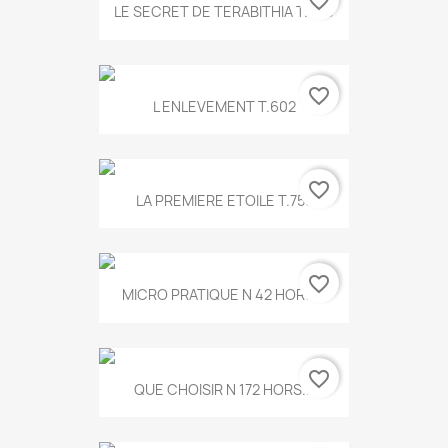
favorite_border
LE SECRET DE TERABITHIA T.560
favorite_border
L ENLEVEMENT T.602
favorite_border
LA PREMIERE ETOILE T.755
favorite_border
MICRO PRATIQUE N 42 HORS...
favorite_border
QUE CHOISIR N 172 HORS...