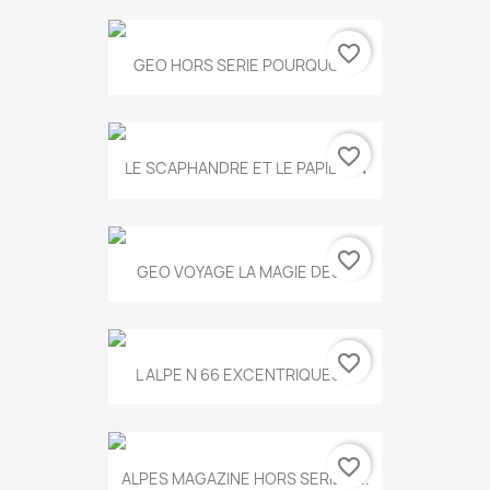
favorite_border
GEO HORS SERIE POURQUOI...
favorite_border
LE SCAPHANDRE ET LE PAPILLON
favorite_border
GEO VOYAGE LA MAGIE DES...
favorite_border
L ALPE N 66 EXCENTRIQUES...
favorite_border
ALPES MAGAZINE HORS SERIE N...