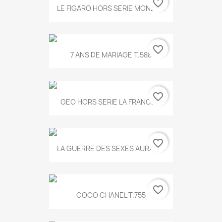
favorite_border
LE FIGARO HORS SERIE MONET...
favorite_border
7 ANS DE MARIAGE T.588
favorite_border
GEO HORS SERIE LA FRANCE...
favorite_border
LA GUERRE DES SEXES AURA T...
favorite_border
COCO CHANEL T.755