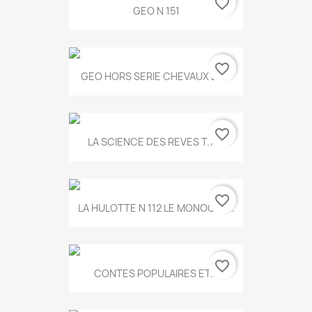
favorite_border
GEO N 151
favorite_border
GEO HORS SERIE CHEVAUX ET...
favorite_border
LA SCIENCE DES REVES T.787
favorite_border
LA HULOTTE N 112 LE MONOCLE...
favorite_border
CONTES POPULAIRES ET...