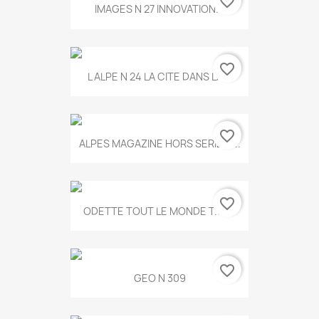
favorite_border
IMAGES N 27 INNOVATION...
favorite_border
L ALPE N 24 LA CITE DANS LA...
favorite_border
ALPES MAGAZINE HORS SERIE N...
favorite_border
ODETTE TOUT LE MONDE T.546
favorite_border
GEO N 309