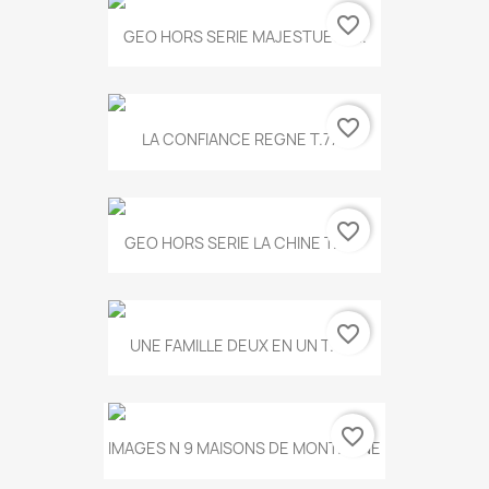
favorite_border
GEO HORS SERIE MAJESTUEUX...
favorite_border
LA CONFIANCE REGNE T.778
favorite_border
GEO HORS SERIE LA CHINE T.497
favorite_border
UNE FAMILLE DEUX EN UN T.675
favorite_border
IMAGES N 9 MAISONS DE MONTAGNE