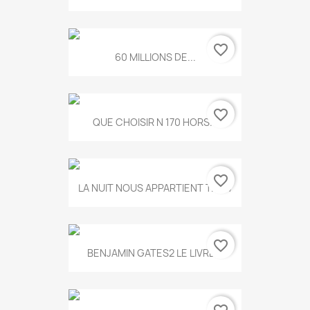
favorite_border
60 MILLIONS DE...
favorite_border
QUE CHOISIR N 170 HORS...
favorite_border
LA NUIT NOUS APPARTIENT T.634
favorite_border
BENJAMIN GATES2 LE LIVRE...