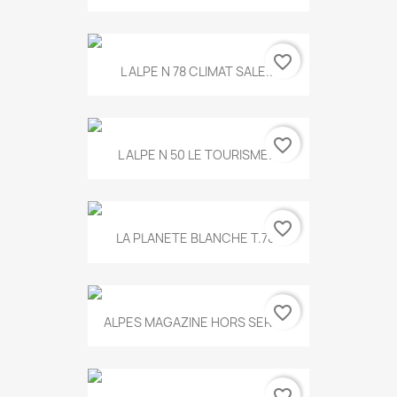
favorite_border
L ALPE N 78 CLIMAT SALE...
favorite_border
L ALPE N 50 LE TOURISME...
favorite_border
LA PLANETE BLANCHE T.785
favorite_border
ALPES MAGAZINE HORS SERIE...
favorite_border