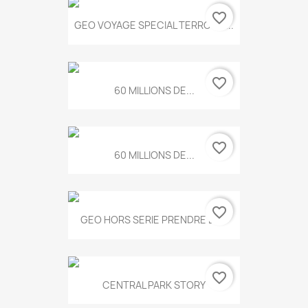
favorite_border
GEO VOYAGE SPECIAL TERROIRS...
favorite_border
60 MILLIONS DE...
favorite_border
60 MILLIONS DE...
favorite_border
GEO HORS SERIE PRENDRE LE...
favorite_border
CENTRAL PARK STORY