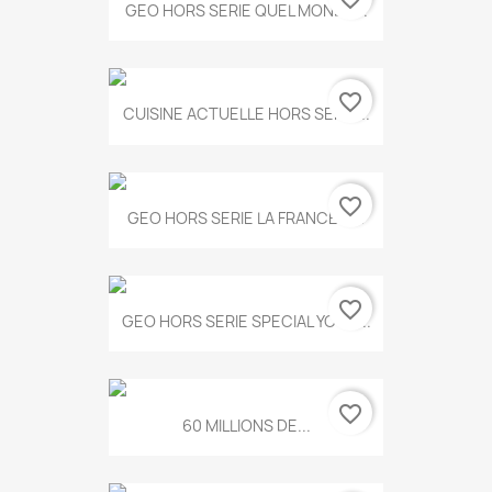
GEO HORS SERIE QUEL MONDE...
favorite_border
CUISINE ACTUELLE HORS SERIE...
favorite_border
GEO HORS SERIE LA FRANCE A...
favorite_border
GEO HORS SERIE SPECIAL YOGA...
favorite_border
60 MILLIONS DE...