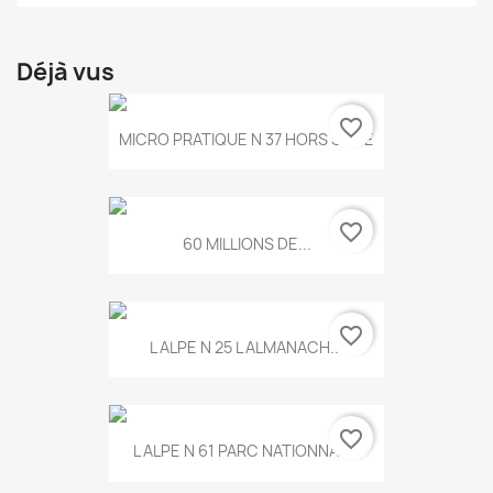
Déjà vus
favorite_border
MICRO PRATIQUE N 37 HORS SERIE
favorite_border
60 MILLIONS DE...
favorite_border
L ALPE N 25 L ALMANACH...
favorite_border
L ALPE N 61 PARC NATIONNAL...