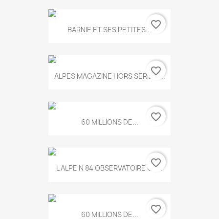
favorite_border
BARNIE ET SES PETITES...
favorite_border
ALPES MAGAZINE HORS SERIE N...
favorite_border
60 MILLIONS DE...
favorite_border
L ALPE N 84 OBSERVATOIRE UN...
favorite_border
60 MILLIONS DE...