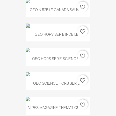
favorite_border
GEO N 525 LE CANADA SAUVAGE
favorite_border
GEO HORS SERIE INDE LE...
favorite_border
GEO HORS SERIE SCIENCES...
favorite_border
GEO SCIENCE HORS SERIE...
favorite_border
ALPES MAGAZINE THEMATIQUE N...