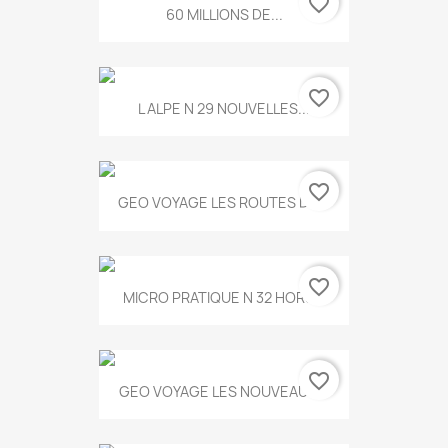
favorite_border
60 MILLIONS DE...
favorite_border
L ALPE N 29 NOUVELLES...
favorite_border
GEO VOYAGE LES ROUTES DE...
favorite_border
MICRO PRATIQUE N 32 HORS...
favorite_border
GEO VOYAGE LES NOUVEAUX...