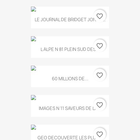
favorite_border
LE JOURNAL DE BRIDGET JONES...
favorite_border
L ALPE N 81 PLEIN SUD DES...
favorite_border
60 MILLIONS DE...
favorite_border
IMAGES N 11 SAVEURS DE LA...
favorite_border
GEO DECOUVERTE LES PLUS...