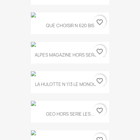
favorite_border
QUE CHOISIR N 620 BIS
favorite_border
ALPES MAGAZINE HORS SERIE N...
favorite_border
LA HULOTTE N 113 LE MONOCLE...
favorite_border
GEO HORS SERIE LES...