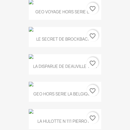
favorite_border
GEO VOYAGE HORS SERIE LA...
favorite_border
LE SECRET DE BROCKBACK...
favorite_border
LA DISPARUE DE DEAUVILLE T.551
favorite_border
GEO HORS SERIE LA BELGIQUE...
favorite_border
LA HULOTTE N 111 PIERROT...