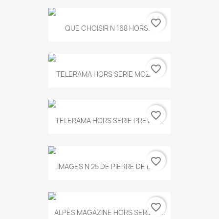
favorite_border
QUE CHOISIR N 168 HORS...
favorite_border
TELERAMA HORS SERIE MOZART
favorite_border
TELERAMA HORS SERIE PREVERT
favorite_border
IMAGES N 25 DE PIERRE DE BOIS
favorite_border
ALPES MAGAZINE HORS SERIE N...