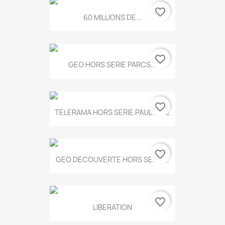
favorite_border
60 MILLIONS DE...
favorite_border
GEO HORS SERIE PARCS...
favorite_border
TELERAMA HORS SERIE PAUL KLEE
favorite_border
GEO DECOUVERTE HORS SERIE...
favorite_border
LIBERATION