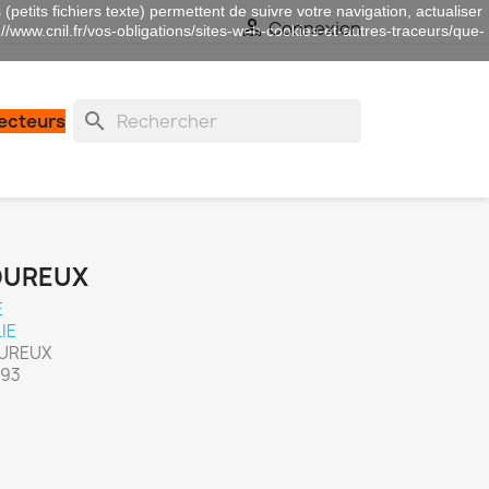
(petits fichiers texte) permettent de suivre votre navigation, actualiser

Connexion
://www.cnil.fr/vos-obligations/sites-web-cookies-et-autres-traceurs/que-
search
lecteurs
OUREUX
E
IE
OUREUX
993