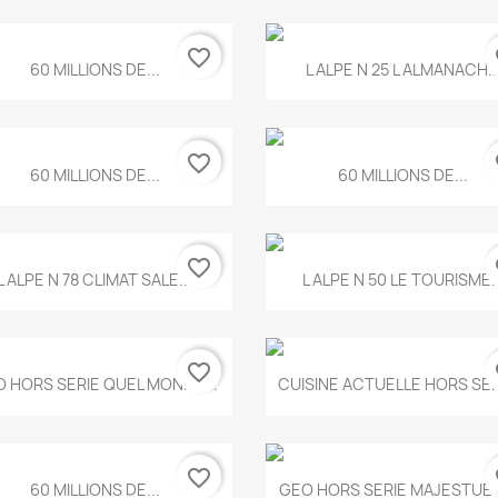
favorite_border
fa
Aperçu rapide
Aperçu rapide


60 MILLIONS DE...
L ALPE N 25 L ALMANACH..
favorite_border
fa
Aperçu rapide
Aperçu rapide


60 MILLIONS DE...
60 MILLIONS DE...
favorite_border
fa
Aperçu rapide
Aperçu rapide


L ALPE N 78 CLIMAT SALE...
L ALPE N 50 LE TOURISME..
favorite_border
fa
Aperçu rapide
Aperçu rapide


 HORS SERIE QUEL MONDE...
CUISINE ACTUELLE HORS SERI
favorite_border
fa
Aperçu rapide
Aperçu rapide


60 MILLIONS DE...
GEO HORS SERIE MAJESTUEU