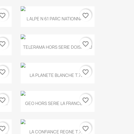
vorite_border
favorite_border
Aperçu rapide

.
L ALPE N 61 PARC NATIONNAL...
vorite_border
favorite_border
Aperçu rapide

TELERAMA HORS SERIE DOISNEAU
vorite_border
favorite_border
Aperçu rapide

.
LA PLANETE BLANCHE T.785
vorite_border
favorite_border
Aperçu rapide

E...
GEO HORS SERIE LA FRANCE A...
vorite_border
favorite_border
Aperçu rapide

X...
LA CONFIANCE REGNE T.778