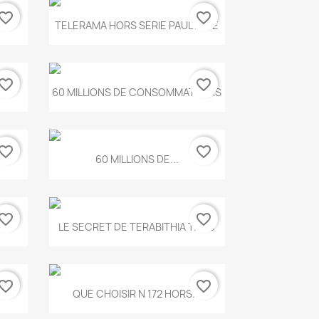
vorite_border
favorite_border
Aperçu rapide

.
TELERAMA HORS SERIE PAUL KLEE
vorite_border
favorite_border
Aperçu rapide

...
60 MILLIONS DE CONSOMMATEURS
vorite_border
favorite_border
Aperçu rapide

60 MILLIONS DE...
vorite_border
favorite_border
Aperçu rapide

..
LE SECRET DE TERABITHIA T.560
vorite_border
favorite_border
Aperçu rapide

...
QUE CHOISIR N 172 HORS...