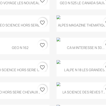
favorite_border
fa
Aperçu rapide
Aperçu rapide


O VOYAGE LES NOUVEAUX...
GEO N 525 LE CANADA SAUV
favorite_border
fa
Aperçu rapide
Aperçu rapide


EO SCIENCE HORS SERIE...
ALPES MAGAZINE THEMATIQUE
favorite_border
fa
Aperçu rapide
Aperçu rapide


GEO N 162
CA M INTERESSE N 30...
favorite_border
fa
Aperçu rapide
Aperçu rapide


 SCIENCE HORS SERIE UNE...
L ALPE N 18 LES GRANDES..
favorite_border
fa
Aperçu rapide
Aperçu rapide


O HORS SERIE CHEVAUX ET...
LA SCIENCE DES REVES T.7