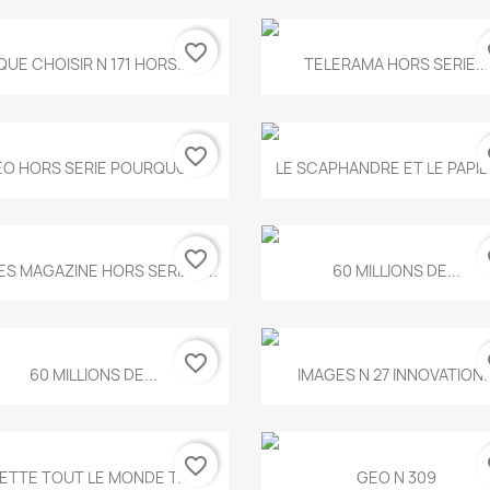
favorite_border
fa
Aperçu rapide
Aperçu rapide


QUE CHOISIR N 171 HORS...
TELERAMA HORS SERIE...
favorite_border
fa
Aperçu rapide
Aperçu rapide


O HORS SERIE POURQUOI...
LE SCAPHANDRE ET LE PAPI
favorite_border
fa
Aperçu rapide
Aperçu rapide


ES MAGAZINE HORS SERIE N...
60 MILLIONS DE...
favorite_border
fa
Aperçu rapide
Aperçu rapide


60 MILLIONS DE...
IMAGES N 27 INNOVATION..
favorite_border
fa
Aperçu rapide
Aperçu rapide


ETTE TOUT LE MONDE T.546
GEO N 309