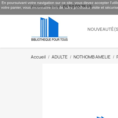
En poursuivant votre navigation sur ce site, vous devez accepter l’utili
Appelez-nous :
04 50 02 78 45
votre panier, vous reconnaitre lors de votre prochaine visite et sécuri
NOUVEAUTÉ(S
Accueil
ADULTE
NOTHOMB AMELIE