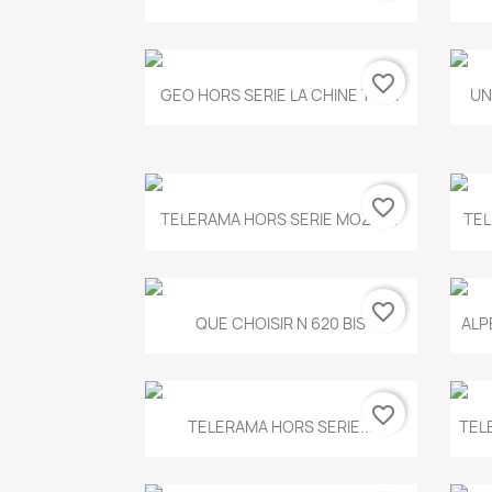
favorite_border
Aperçu rapide

GEO HORS SERIE LA CHINE T.497
UN
favorite_border
Aperçu rapide

TELERAMA HORS SERIE MOZART
TEL
favorite_border
Aperçu rapide

QUE CHOISIR N 620 BIS
ALP
favorite_border
Aperçu rapide

TELERAMA HORS SERIE...
TEL