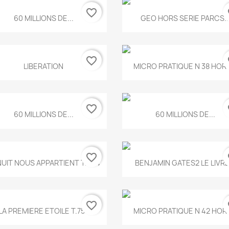
favorite_border
fa
Aperçu rapide
Aperçu rapide


60 MILLIONS DE...
GEO HORS SERIE PARCS..
favorite_border
fa
Aperçu rapide
Aperçu rapide


LIBERATION
MICRO PRATIQUE N 38 HORS
favorite_border
fa
Aperçu rapide
Aperçu rapide


60 MILLIONS DE...
60 MILLIONS DE...
favorite_border
fa
Aperçu rapide
Aperçu rapide


NUIT NOUS APPARTIENT T.634
BENJAMIN GATES2 LE LIVRE.
favorite_border
fa
Aperçu rapide
Aperçu rapide


LA PREMIERE ETOILE T.755
MICRO PRATIQUE N 42 HORS