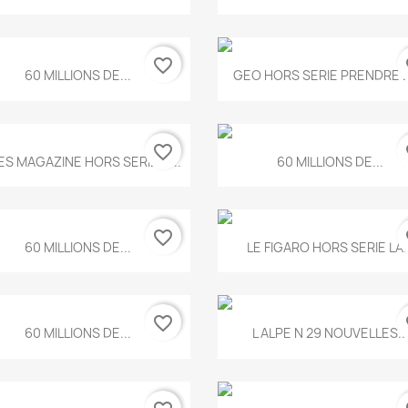
favorite_border
fa
Aperçu rapide
Aperçu rapide


60 MILLIONS DE...
GEO HORS SERIE PRENDRE LE
favorite_border
fa
Aperçu rapide
Aperçu rapide


ES MAGAZINE HORS SERIE N...
60 MILLIONS DE...
favorite_border
fa
Aperçu rapide
Aperçu rapide


60 MILLIONS DE...
LE FIGARO HORS SERIE LA..
favorite_border
fa
Aperçu rapide
Aperçu rapide


60 MILLIONS DE...
L ALPE N 29 NOUVELLES..