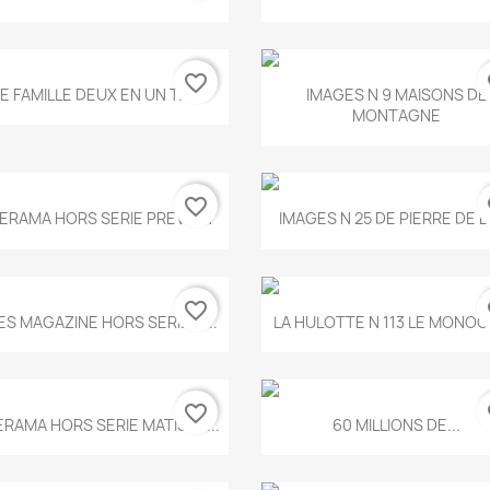
favorite_border
fa
Aperçu rapide
Aperçu rapide


E FAMILLE DEUX EN UN T.675
IMAGES N 9 MAISONS DE
MONTAGNE
favorite_border
fa
Aperçu rapide
Aperçu rapide


ERAMA HORS SERIE PREVERT
IMAGES N 25 DE PIERRE DE 
favorite_border
fa
Aperçu rapide
Aperçu rapide


ES MAGAZINE HORS SERIE N...
LA HULOTTE N 113 LE MONOCL
favorite_border
fa
Aperçu rapide
Aperçu rapide


ERAMA HORS SERIE MATISSE...
60 MILLIONS DE...