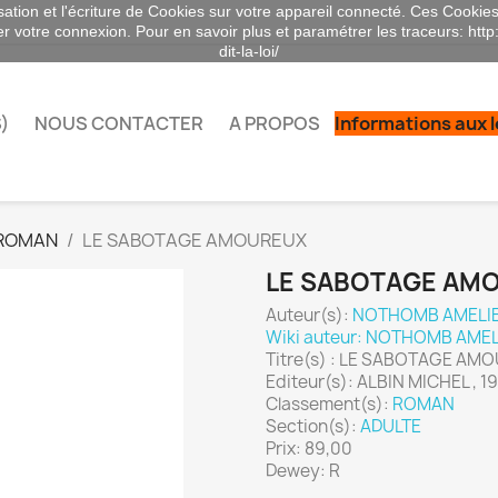
sation et l'écriture de Cookies sur votre appareil connecté. Ces Cookies 
ser votre connexion. Pour en savoir plus et paramétrer les traceurs: http
dit-la-loi/
)
NOUS CONTACTER
A PROPOS
Informations aux 
ROMAN
LE SABOTAGE AMOUREUX
LE SABOTAGE AM
Auteur(s):
NOTHOMB AMELI
Wiki auteur: NOTHOMB AMEL
Titre(s) : LE SABOTAGE AM
Editeur(s): ALBIN MICHEL , 1
Classement(s):
ROMAN
Section(s):
ADULTE
Prix: 89,00
Dewey: R