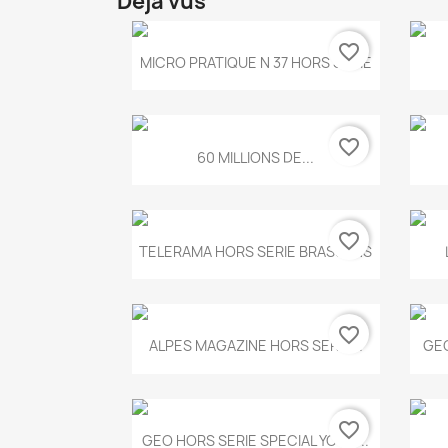
Déjà vus
favorite_border
Aperçu rapide

MICRO PRATIQUE N 37 HORS SERIE
favorite_border
Aperçu rapide

60 MILLIONS DE...
favorite_border
Aperçu rapide

TELERAMA HORS SERIE BRASSENS
favorite_border
Aperçu rapide

ALPES MAGAZINE HORS SERIE...
GEO
favorite_border
Aperçu rapide

GEO HORS SERIE SPECIAL YOGA...