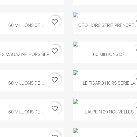
favorite_border
fa
Aperçu rapide
Aperçu rapide


60 MILLIONS DE...
GEO HORS SERIE PRENDRE LE
favorite_border
fa
Aperçu rapide
Aperçu rapide


ES MAGAZINE HORS SERIE N...
60 MILLIONS DE...
favorite_border
fa
Aperçu rapide
Aperçu rapide


60 MILLIONS DE...
LE FIGARO HORS SERIE LA..
favorite_border
fa
Aperçu rapide
Aperçu rapide


60 MILLIONS DE...
L ALPE N 29 NOUVELLES..