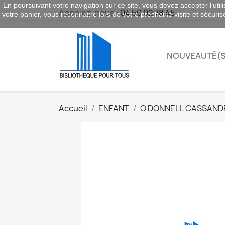
En poursuivant votre navigation sur ce site, vous devez accepter l’utili
Appelez-nous :
04 50 02 78 45
votre panier, vous reconnaitre lors de votre prochaine visite et sécuri
NOUVEAUTÉ(S
Accueil
ENFANT
O DONNELL CASSAND