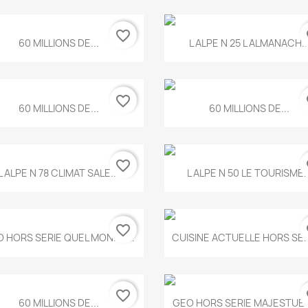
favorite_border
fa
Aperçu rapide
Aperçu rapide


60 MILLIONS DE...
L ALPE N 25 L ALMANACH..
favorite_border
fa
Aperçu rapide
Aperçu rapide


60 MILLIONS DE...
60 MILLIONS DE...
favorite_border
fa
Aperçu rapide
Aperçu rapide


L ALPE N 78 CLIMAT SALE...
L ALPE N 50 LE TOURISME..
favorite_border
fa
Aperçu rapide
Aperçu rapide


 HORS SERIE QUEL MONDE...
CUISINE ACTUELLE HORS SERI
favorite_border
fa
Aperçu rapide
Aperçu rapide


60 MILLIONS DE...
GEO HORS SERIE MAJESTUEU