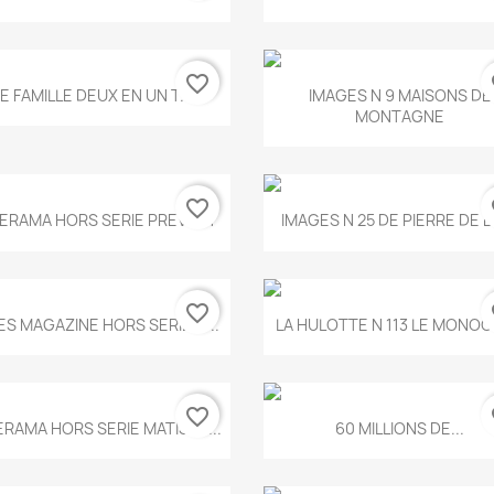
favorite_border
fa
Aperçu rapide
Aperçu rapide


E FAMILLE DEUX EN UN T.675
IMAGES N 9 MAISONS DE
MONTAGNE
favorite_border
fa
Aperçu rapide
Aperçu rapide


ERAMA HORS SERIE PREVERT
IMAGES N 25 DE PIERRE DE 
favorite_border
fa
Aperçu rapide
Aperçu rapide


ES MAGAZINE HORS SERIE N...
LA HULOTTE N 113 LE MONOCL
favorite_border
fa
Aperçu rapide
Aperçu rapide


ERAMA HORS SERIE MATISSE...
60 MILLIONS DE...