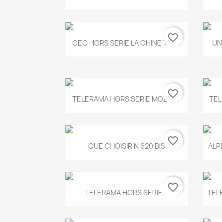
favorite_border
Aperçu rapide

GEO HORS SERIE LA CHINE T.497
UN
favorite_border
Aperçu rapide

TELERAMA HORS SERIE MOZART
TEL
favorite_border
Aperçu rapide

QUE CHOISIR N 620 BIS
ALP
favorite_border
Aperçu rapide

TELERAMA HORS SERIE...
TEL