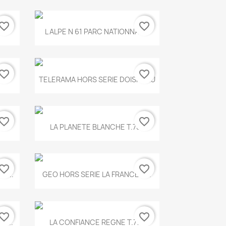
vorite_border
favorite_border
Aperçu rapide

.
L ALPE N 61 PARC NATIONNAL...
vorite_border
favorite_border
Aperçu rapide

TELERAMA HORS SERIE DOISNEAU
vorite_border
favorite_border
Aperçu rapide

.
LA PLANETE BLANCHE T.785
vorite_border
favorite_border
Aperçu rapide

E...
GEO HORS SERIE LA FRANCE A...
vorite_border
favorite_border
Aperçu rapide

X...
LA CONFIANCE REGNE T.778