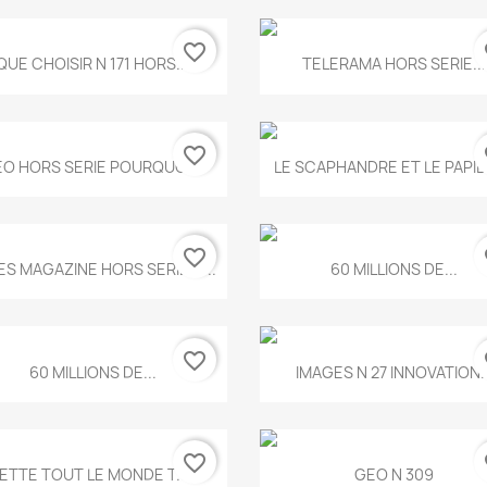
favorite_border
fa
Aperçu rapide
Aperçu rapide


QUE CHOISIR N 171 HORS...
TELERAMA HORS SERIE...
favorite_border
fa
Aperçu rapide
Aperçu rapide


O HORS SERIE POURQUOI...
LE SCAPHANDRE ET LE PAPI
favorite_border
fa
Aperçu rapide
Aperçu rapide


ES MAGAZINE HORS SERIE N...
60 MILLIONS DE...
favorite_border
fa
Aperçu rapide
Aperçu rapide


60 MILLIONS DE...
IMAGES N 27 INNOVATION..
favorite_border
fa
Aperçu rapide
Aperçu rapide


ETTE TOUT LE MONDE T.546
GEO N 309