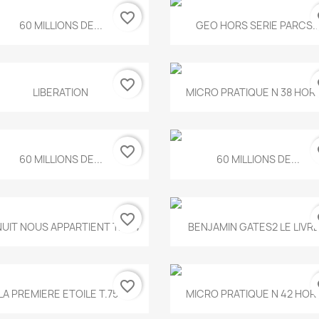
favorite_border
fa
Aperçu rapide
Aperçu rapide


60 MILLIONS DE...
GEO HORS SERIE PARCS..
favorite_border
fa
Aperçu rapide
Aperçu rapide


LIBERATION
MICRO PRATIQUE N 38 HORS
favorite_border
fa
Aperçu rapide
Aperçu rapide


60 MILLIONS DE...
60 MILLIONS DE...
favorite_border
fa
Aperçu rapide
Aperçu rapide


NUIT NOUS APPARTIENT T.634
BENJAMIN GATES2 LE LIVRE.
favorite_border
fa
Aperçu rapide
Aperçu rapide


LA PREMIERE ETOILE T.755
MICRO PRATIQUE N 42 HORS