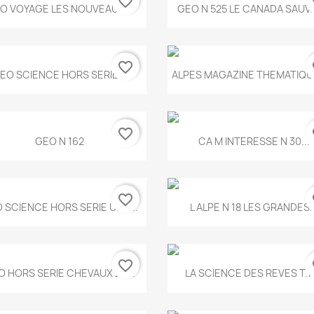
favorite_border
fa
Aperçu rapide
Aperçu rapide


O VOYAGE LES NOUVEAUX...
GEO N 525 LE CANADA SAUV
favorite_border
fa
Aperçu rapide
Aperçu rapide


EO SCIENCE HORS SERIE...
ALPES MAGAZINE THEMATIQUE
favorite_border
fa
Aperçu rapide
Aperçu rapide


GEO N 162
CA M INTERESSE N 30...
favorite_border
fa
Aperçu rapide
Aperçu rapide


 SCIENCE HORS SERIE UNE...
L ALPE N 18 LES GRANDES..
favorite_border
fa
Aperçu rapide
Aperçu rapide


O HORS SERIE CHEVAUX ET...
LA SCIENCE DES REVES T.7