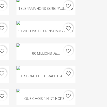
vorite_border
favorite_border
Aperçu rapide

.
TELERAMA HORS SERIE PAUL KLEE
vorite_border
favorite_border
Aperçu rapide

...
60 MILLIONS DE CONSOMMATEURS
vorite_border
favorite_border
Aperçu rapide

60 MILLIONS DE...
vorite_border
favorite_border
Aperçu rapide

..
LE SECRET DE TERABITHIA T.560
vorite_border
favorite_border
Aperçu rapide

...
QUE CHOISIR N 172 HORS...