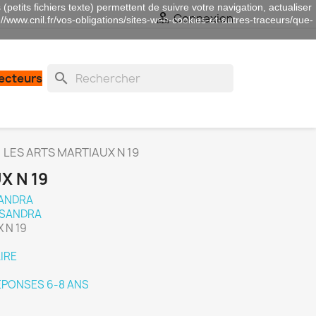
(petits fichiers texte) permettent de suivre votre navigation, actualiser

Connexion
://www.cnil.fr/vos-obligations/sites-web-cookies-et-autres-traceurs/que-
search
lecteurs
LES ARTS MARTIAUX N 19
X N 19
SANDRA
ASSANDRA
X N 19
IRE
PONSES 6-8 ANS