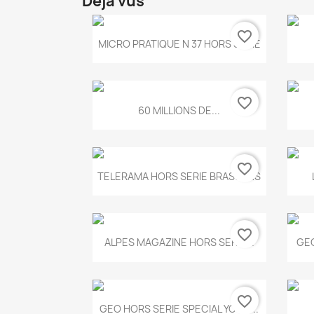
Déjà vus
favorite_border
Aperçu rapide

MICRO PRATIQUE N 37 HORS SERIE
favorite_border
Aperçu rapide

60 MILLIONS DE...
favorite_border
Aperçu rapide

TELERAMA HORS SERIE BRASSENS
favorite_border
Aperçu rapide

ALPES MAGAZINE HORS SERIE...
GEO
favorite_border
Aperçu rapide

GEO HORS SERIE SPECIAL YOGA...