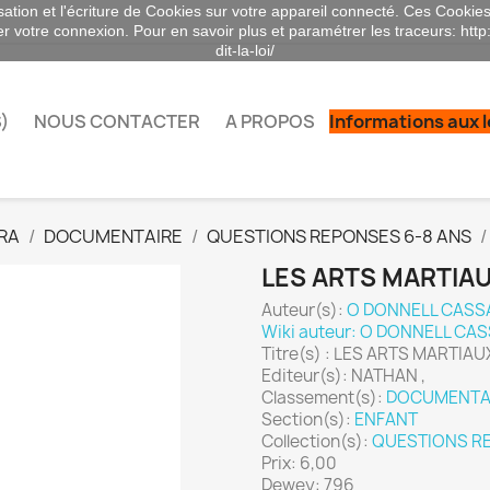
sation et l'écriture de Cookies sur votre appareil connecté. Ces Cookies 
ser votre connexion. Pour en savoir plus et paramétrer les traceurs: http
dit-la-loi/
)
NOUS CONTACTER
A PROPOS
Informations aux 
RA
DOCUMENTAIRE
QUESTIONS REPONSES 6-8 ANS
LES ARTS MARTIAU
Auteur(s):
O DONNELL CAS
Wiki auteur: O DONNELL C
Titre(s) : LES ARTS MARTIAU
Editeur(s): NATHAN ,
Classement(s):
DOCUMENTA
Section(s):
ENFANT
Collection(s):
QUESTIONS RE
Prix: 6,00
Dewey: 796