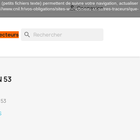
(petits fichiers texte) permettent de suivre votre navigation, actualiser

Connexion
://www.cnil.fr/vos-obligations/sites-web-cookies-et-autres-traceurs/que-
search
lecteurs
 53
 53
S