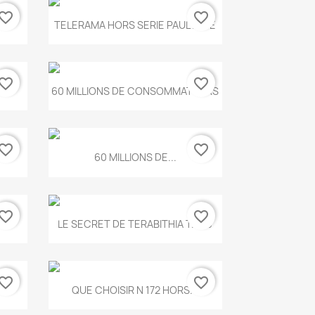
vorite_border
favorite_border
Aperçu rapide

.
TELERAMA HORS SERIE PAUL KLEE
vorite_border
favorite_border
Aperçu rapide

...
60 MILLIONS DE CONSOMMATEURS
vorite_border
favorite_border
Aperçu rapide

60 MILLIONS DE...
vorite_border
favorite_border
Aperçu rapide

..
LE SECRET DE TERABITHIA T.560
vorite_border
favorite_border
Aperçu rapide

...
QUE CHOISIR N 172 HORS...