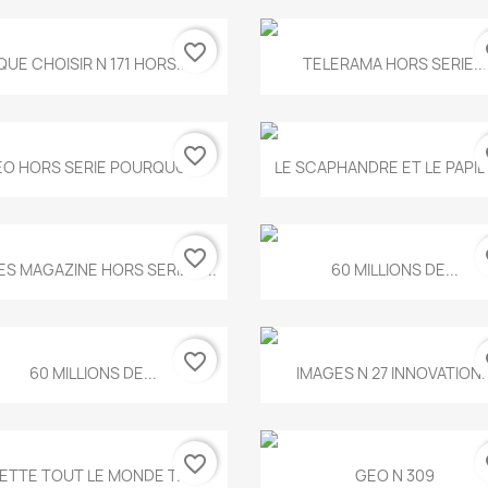
favorite_border
fa
Aperçu rapide
Aperçu rapide


QUE CHOISIR N 171 HORS...
TELERAMA HORS SERIE...
favorite_border
fa
Aperçu rapide
Aperçu rapide


O HORS SERIE POURQUOI...
LE SCAPHANDRE ET LE PAPI
favorite_border
fa
Aperçu rapide
Aperçu rapide


ES MAGAZINE HORS SERIE N...
60 MILLIONS DE...
favorite_border
fa
Aperçu rapide
Aperçu rapide


60 MILLIONS DE...
IMAGES N 27 INNOVATION..
favorite_border
fa
Aperçu rapide
Aperçu rapide


ETTE TOUT LE MONDE T.546
GEO N 309