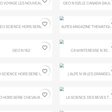
favorite_border
fa
Aperçu rapide
Aperçu rapide


O VOYAGE LES NOUVEAUX...
GEO N 525 LE CANADA SAUV
favorite_border
fa
Aperçu rapide
Aperçu rapide


EO SCIENCE HORS SERIE...
ALPES MAGAZINE THEMATIQUE
favorite_border
fa
Aperçu rapide
Aperçu rapide


GEO N 162
CA M INTERESSE N 30...
favorite_border
fa
Aperçu rapide
Aperçu rapide


 SCIENCE HORS SERIE UNE...
L ALPE N 18 LES GRANDES..
favorite_border
fa
Aperçu rapide
Aperçu rapide


O HORS SERIE CHEVAUX ET...
LA SCIENCE DES REVES T.7