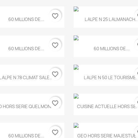
favorite_border
fa
Aperçu rapide
Aperçu rapide


60 MILLIONS DE...
L ALPE N 25 L ALMANACH..
favorite_border
fa
Aperçu rapide
Aperçu rapide


60 MILLIONS DE...
60 MILLIONS DE...
favorite_border
fa
Aperçu rapide
Aperçu rapide


L ALPE N 78 CLIMAT SALE...
L ALPE N 50 LE TOURISME..
favorite_border
fa
Aperçu rapide
Aperçu rapide


 HORS SERIE QUEL MONDE...
CUISINE ACTUELLE HORS SERI
favorite_border
fa
Aperçu rapide
Aperçu rapide


60 MILLIONS DE...
GEO HORS SERIE MAJESTUEU