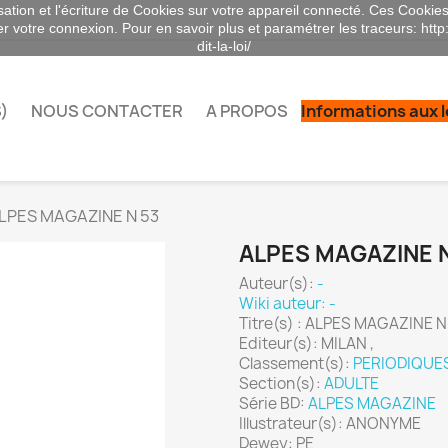
sation et l'écriture de Cookies sur votre appareil connecté. Ces Cookies 
ser votre connexion. Pour en savoir plus et paramétrer les traceurs: http
dit-la-loi/
)
NOUS CONTACTER
A PROPOS
Informations aux 
LPES MAGAZINE N 53
ALPES MAGAZINE N
Auteur(s):
-
Wiki auteur: -
Titre(s) : ALPES MAGAZINE N
Editeur(s): MILAN ,
Classement(s):
PERIODIQUE
Section(s):
ADULTE
Série BD:
ALPES MAGAZINE
Illustrateur(s): ANONYME
Dewey: PE