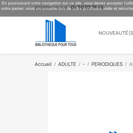
En poursuivant votre navigation sur ce site, vous devez accepter l’utili
Appelez-nous :
04 50 02 78 45
votre panier, vous reconnaitre lors de votre prochaine visite et sécuri
NOUVEAUTÉ(S
Accueil
ADULTE
-
PERIODIQUES
A