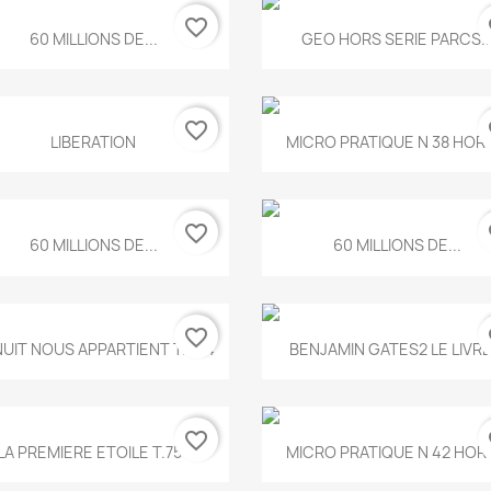
favorite_border
fa
Aperçu rapide
Aperçu rapide


60 MILLIONS DE...
GEO HORS SERIE PARCS..
favorite_border
fa
Aperçu rapide
Aperçu rapide


LIBERATION
MICRO PRATIQUE N 38 HORS
favorite_border
fa
Aperçu rapide
Aperçu rapide


60 MILLIONS DE...
60 MILLIONS DE...
favorite_border
fa
Aperçu rapide
Aperçu rapide


NUIT NOUS APPARTIENT T.634
BENJAMIN GATES2 LE LIVRE.
favorite_border
fa
Aperçu rapide
Aperçu rapide


LA PREMIERE ETOILE T.755
MICRO PRATIQUE N 42 HORS