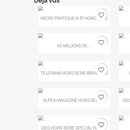
Déjà vus
favorite_border
Aperçu rapide

MICRO PRATIQUE N 37 HORS SERIE
favorite_border
Aperçu rapide

60 MILLIONS DE...
favorite_border
Aperçu rapide

TELERAMA HORS SERIE BRASSENS
favorite_border
Aperçu rapide

ALPES MAGAZINE HORS SERIE...
GEO
favorite_border
Aperçu rapide

GEO HORS SERIE SPECIAL YOGA...