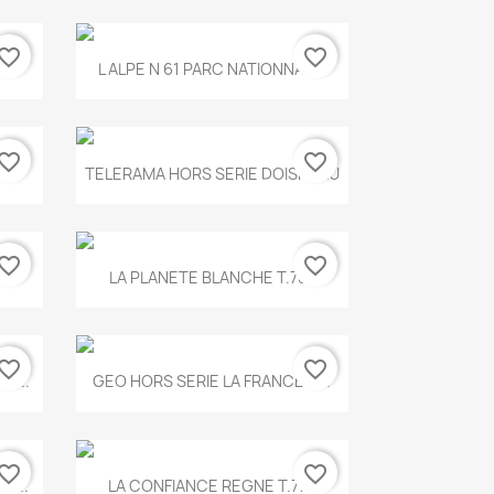
vorite_border
favorite_border
Aperçu rapide

.
L ALPE N 61 PARC NATIONNAL...
vorite_border
favorite_border
Aperçu rapide

TELERAMA HORS SERIE DOISNEAU
vorite_border
favorite_border
Aperçu rapide

.
LA PLANETE BLANCHE T.785
vorite_border
favorite_border
Aperçu rapide

E...
GEO HORS SERIE LA FRANCE A...
vorite_border
favorite_border
Aperçu rapide

X...
LA CONFIANCE REGNE T.778