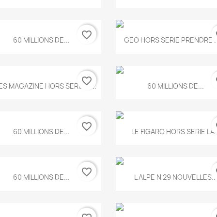
favorite_border
fa
Aperçu rapide
Aperçu rapide


60 MILLIONS DE...
GEO HORS SERIE PRENDRE LE
favorite_border
fa
Aperçu rapide
Aperçu rapide


ES MAGAZINE HORS SERIE N...
60 MILLIONS DE...
favorite_border
fa
Aperçu rapide
Aperçu rapide


60 MILLIONS DE...
LE FIGARO HORS SERIE LA..
favorite_border
fa
Aperçu rapide
Aperçu rapide


60 MILLIONS DE...
L ALPE N 29 NOUVELLES..