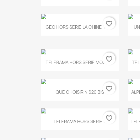
favorite_border
Aperçu rapide

GEO HORS SERIE LA CHINE T.497
UN
favorite_border
Aperçu rapide

TELERAMA HORS SERIE MOZART
TEL
favorite_border
Aperçu rapide

QUE CHOISIR N 620 BIS
ALP
favorite_border
Aperçu rapide

TELERAMA HORS SERIE...
TEL