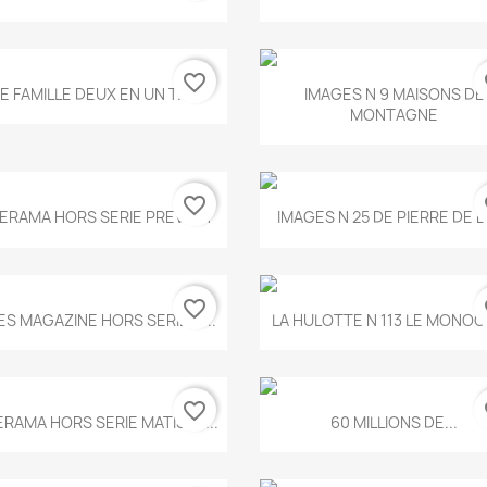
favorite_border
fa
Aperçu rapide
Aperçu rapide


E FAMILLE DEUX EN UN T.675
IMAGES N 9 MAISONS DE
MONTAGNE
favorite_border
fa
Aperçu rapide
Aperçu rapide


ERAMA HORS SERIE PREVERT
IMAGES N 25 DE PIERRE DE 
favorite_border
fa
Aperçu rapide
Aperçu rapide


ES MAGAZINE HORS SERIE N...
LA HULOTTE N 113 LE MONOCL
favorite_border
fa
Aperçu rapide
Aperçu rapide


ERAMA HORS SERIE MATISSE...
60 MILLIONS DE...