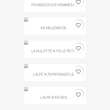
favorite_border
POURQUOI LES HOMMES N...
favorite_border
60 MILLIONS DE...
favorite_border
LA HULOTTE N 116 LE PETIT...
favorite_border
L ALPE N 79 PAYSAGES LE...
favorite_border
L ALPE N 60 DES...