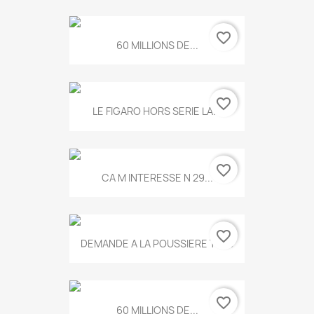
favorite_border
60 MILLIONS DE...
favorite_border
LE FIGARO HORS SERIE LA...
favorite_border
CA M INTERESSE N 29...
favorite_border
DEMANDE A LA POUSSIERE T.778
favorite_border
60 MILLIONS DE...