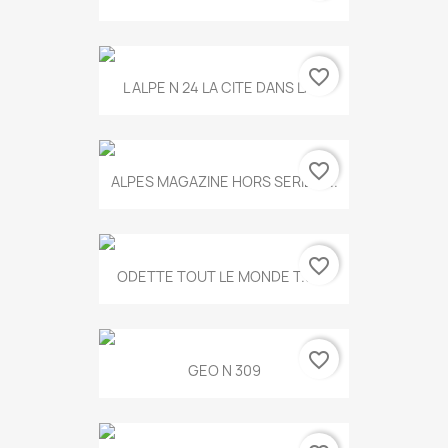
favorite_border
L ALPE N 24 LA CITE DANS LA...
favorite_border
ALPES MAGAZINE HORS SERIE N...
favorite_border
ODETTE TOUT LE MONDE T.546
favorite_border
GEO N 309