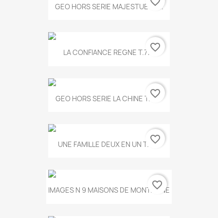
favorite_border
GEO HORS SERIE MAJESTUEUX...
favorite_border
LA CONFIANCE REGNE T.778
favorite_border
GEO HORS SERIE LA CHINE T.497
favorite_border
UNE FAMILLE DEUX EN UN T.675
favorite_border
IMAGES N 9 MAISONS DE MONTAGNE