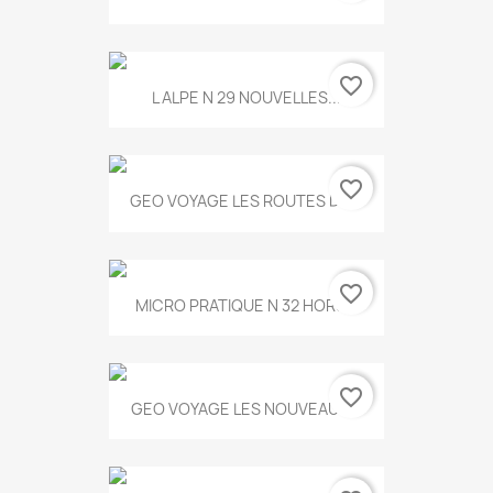
favorite_border
L ALPE N 29 NOUVELLES...
favorite_border
GEO VOYAGE LES ROUTES DE...
favorite_border
MICRO PRATIQUE N 32 HORS...
favorite_border
GEO VOYAGE LES NOUVEAUX...