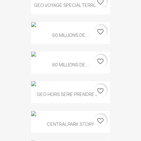
favorite_border
GEO VOYAGE SPECIAL TERROIRS...
favorite_border
60 MILLIONS DE...
favorite_border
60 MILLIONS DE...
favorite_border
GEO HORS SERIE PRENDRE LE...
favorite_border
CENTRAL PARK STORY