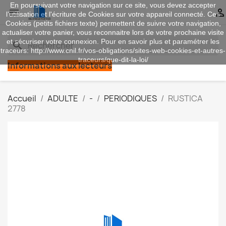
En poursuivant votre navigation sur ce site, vous devez accepter


l’utilisation et l'écriture de Cookies sur votre appareil connecté. Ces
Cookies (petits fichiers texte) permettent de suivre votre navigation,
actualiser votre panier, vous reconnaitre lors de votre prochaine visite
et sécuriser votre connexion. Pour en savoir plus et paramétrer les
search
traceurs: http://www.cnil.fr/vos-obligations/sites-web-cookies-et-autres-
traceurs/que-dit-la-loi/
Informations aux lecteurs
Accueil
ADULTE
-
PERIODIQUES
RUSTICA
2778