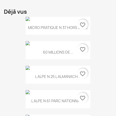
Déjà vus
favorite_border
MICRO PRATIQUE N 37 HORS SERIE
favorite_border
60 MILLIONS DE...
favorite_border
L ALPE N 25 L ALMANACH...
favorite_border
L ALPE N 61 PARC NATIONNAL...