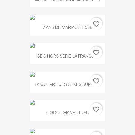
favorite_border
7 ANS DE MARIAGE T.588
favorite_border
GEO HORS SERIE LA FRANCE...
favorite_border
LA GUERRE DES SEXES AURA T...
favorite_border
COCO CHANEL T.755