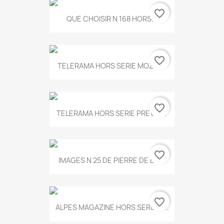
favorite_border
QUE CHOISIR N 168 HORS...
favorite_border
TELERAMA HORS SERIE MOZART
favorite_border
TELERAMA HORS SERIE PREVERT
favorite_border
IMAGES N 25 DE PIERRE DE BOIS
favorite_border
ALPES MAGAZINE HORS SERIE N...