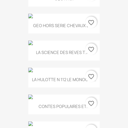
favorite_border
GEO HORS SERIE CHEVAUX ET...
favorite_border
LA SCIENCE DES REVES T.787
favorite_border
LA HULOTTE N 112 LE MONOCLE...
favorite_border
CONTES POPULAIRES ET...