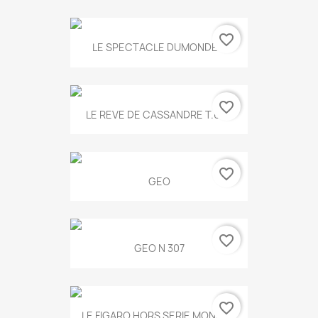
favorite_border
LE SPECTACLE DUMONDE...
favorite_border
LE REVE DE CASSANDRE T.634
favorite_border
GEO
favorite_border
GEO N 307
favorite_border
LE FIGARO HORS SERIE MONET...