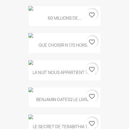
favorite_border
60 MILLIONS DE...
favorite_border
QUE CHOISIR N 170 HORS...
favorite_border
LA NUIT NOUS APPARTIENT T.634
favorite_border
BENJAMIN GATES2 LE LIVRE...
favorite_border
LE SECRET DE TERABITHIA T.560