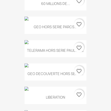
favorite_border
60 MILLIONS DE...
favorite_border
GEO HORS SERIE PARCS...
favorite_border
TELERAMA HORS SERIE PAUL KLEE
favorite_border
GEO DECOUVERTE HORS SERIE...
favorite_border
LIBERATION