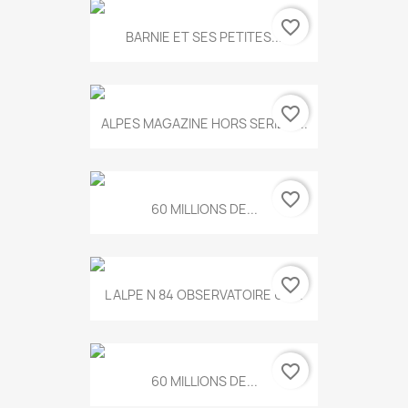
favorite_border
BARNIE ET SES PETITES...
favorite_border
ALPES MAGAZINE HORS SERIE N...
favorite_border
60 MILLIONS DE...
favorite_border
L ALPE N 84 OBSERVATOIRE UN...
favorite_border
60 MILLIONS DE...