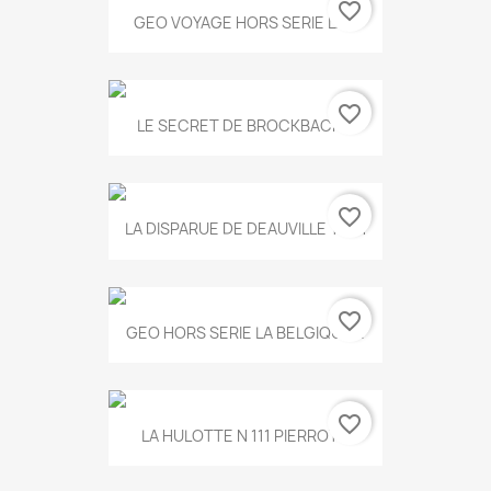
favorite_border
GEO VOYAGE HORS SERIE LA...
favorite_border
LE SECRET DE BROCKBACK...
favorite_border
LA DISPARUE DE DEAUVILLE T.551
favorite_border
GEO HORS SERIE LA BELGIQUE...
favorite_border
LA HULOTTE N 111 PIERROT...