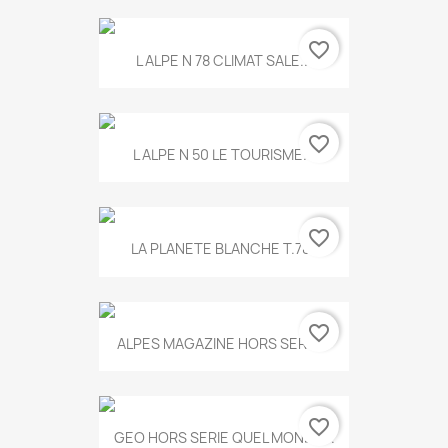
favorite_border
L ALPE N 78 CLIMAT SALE...
favorite_border
L ALPE N 50 LE TOURISME...
favorite_border
LA PLANETE BLANCHE T.785
favorite_border
ALPES MAGAZINE HORS SERIE...
favorite_border
GEO HORS SERIE QUEL MONDE...