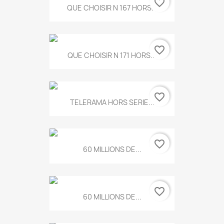
favorite_border
QUE CHOISIR N 167 HORS...
favorite_border
QUE CHOISIR N 171 HORS...
favorite_border
TELERAMA HORS SERIE...
favorite_border
60 MILLIONS DE...
favorite_border
60 MILLIONS DE...