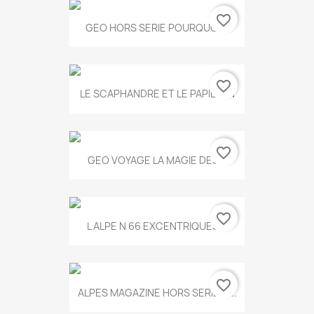
favorite_border
GEO HORS SERIE POURQUOI...
favorite_border
LE SCAPHANDRE ET LE PAPILLON
favorite_border
GEO VOYAGE LA MAGIE DES...
favorite_border
L ALPE N 66 EXCENTRIQUES...
favorite_border
ALPES MAGAZINE HORS SERIE N...