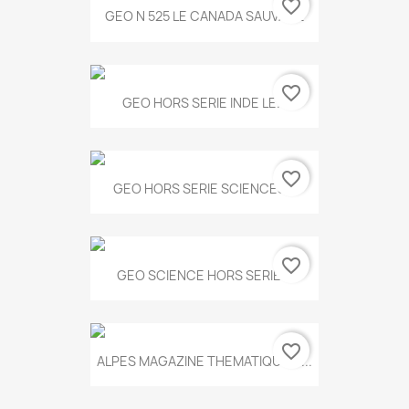
favorite_border
GEO N 525 LE CANADA SAUVAGE
favorite_border
GEO HORS SERIE INDE LE...
favorite_border
GEO HORS SERIE SCIENCES...
favorite_border
GEO SCIENCE HORS SERIE...
favorite_border
ALPES MAGAZINE THEMATIQUE N...