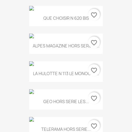
favorite_border
QUE CHOISIR N 620 BIS
favorite_border
ALPES MAGAZINE HORS SERIE N...
favorite_border
LA HULOTTE N 113 LE MONOCLE...
favorite_border
GEO HORS SERIE LES...
favorite_border
TELERAMA HORS SERIE...