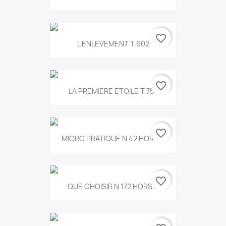
favorite_border
L ENLEVEMENT T.602
favorite_border
LA PREMIERE ETOILE T.755
favorite_border
MICRO PRATIQUE N 42 HORS...
favorite_border
QUE CHOISIR N 172 HORS...