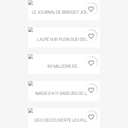
favorite_border
LE JOURNAL DE BRIDGET JONES...
favorite_border
L ALPE N 81 PLEIN SUD DES...
favorite_border
60 MILLIONS DE...
favorite_border
IMAGES N 11 SAVEURS DE LA...
favorite_border
GEO DECOUVERTE LES PLUS...