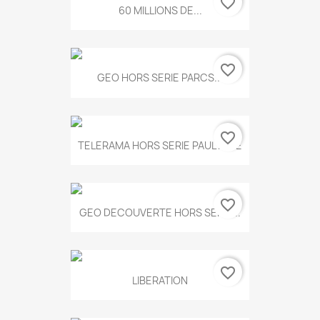
favorite_border
60 MILLIONS DE...
favorite_border
GEO HORS SERIE PARCS...
favorite_border
TELERAMA HORS SERIE PAUL KLEE
favorite_border
GEO DECOUVERTE HORS SERIE...
favorite_border
LIBERATION