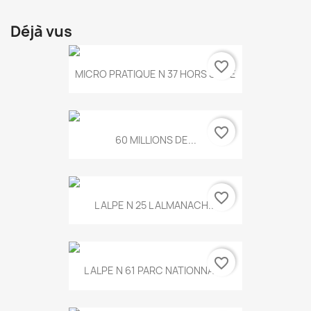
Déjà vus
favorite_border
MICRO PRATIQUE N 37 HORS SERIE
favorite_border
60 MILLIONS DE...
favorite_border
L ALPE N 25 L ALMANACH...
favorite_border
L ALPE N 61 PARC NATIONNAL...