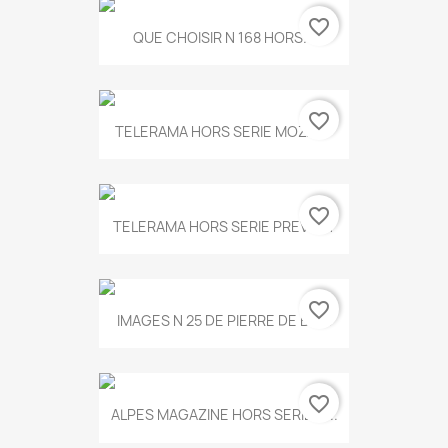
favorite_border
QUE CHOISIR N 168 HORS...
favorite_border
TELERAMA HORS SERIE MOZART
favorite_border
TELERAMA HORS SERIE PREVERT
favorite_border
IMAGES N 25 DE PIERRE DE BOIS
favorite_border
ALPES MAGAZINE HORS SERIE N...