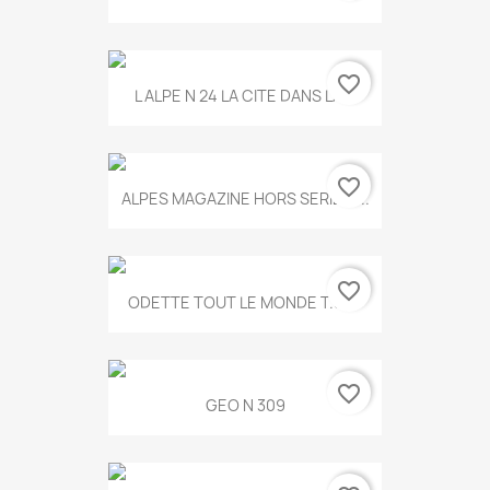
favorite_border
L ALPE N 24 LA CITE DANS LA...
favorite_border
ALPES MAGAZINE HORS SERIE N...
favorite_border
ODETTE TOUT LE MONDE T.546
favorite_border
GEO N 309