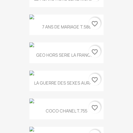
favorite_border
7 ANS DE MARIAGE T.588
favorite_border
GEO HORS SERIE LA FRANCE...
favorite_border
LA GUERRE DES SEXES AURA T...
favorite_border
COCO CHANEL T.755