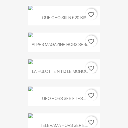
favorite_border
QUE CHOISIR N 620 BIS
favorite_border
ALPES MAGAZINE HORS SERIE N...
favorite_border
LA HULOTTE N 113 LE MONOCLE...
favorite_border
GEO HORS SERIE LES...
favorite_border
TELERAMA HORS SERIE...