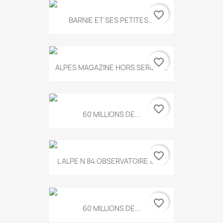
favorite_border
BARNIE ET SES PETITES...
favorite_border
ALPES MAGAZINE HORS SERIE N...
favorite_border
60 MILLIONS DE...
favorite_border
L ALPE N 84 OBSERVATOIRE UN...
favorite_border
60 MILLIONS DE...