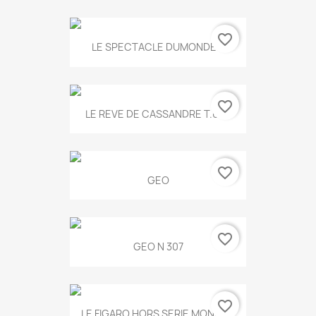
favorite_border
LE SPECTACLE DUMONDE...
favorite_border
LE REVE DE CASSANDRE T.634
favorite_border
GEO
favorite_border
GEO N 307
favorite_border
LE FIGARO HORS SERIE MONET...