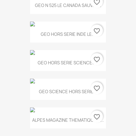
favorite_border
GEO N 525 LE CANADA SAUVAGE
favorite_border
GEO HORS SERIE INDE LE...
favorite_border
GEO HORS SERIE SCIENCES...
favorite_border
GEO SCIENCE HORS SERIE...
favorite_border
ALPES MAGAZINE THEMATIQUE N...