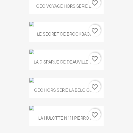
favorite_border
GEO VOYAGE HORS SERIE LA...
favorite_border
LE SECRET DE BROCKBACK...
favorite_border
LA DISPARUE DE DEAUVILLE T.551
favorite_border
GEO HORS SERIE LA BELGIQUE...
favorite_border
LA HULOTTE N 111 PIERROT...