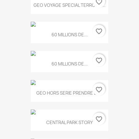
favorite_border
GEO VOYAGE SPECIAL TERROIRS...
favorite_border
60 MILLIONS DE...
favorite_border
60 MILLIONS DE...
favorite_border
GEO HORS SERIE PRENDRE LE...
favorite_border
CENTRAL PARK STORY