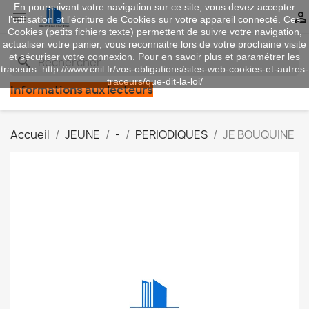
En poursuivant votre navigation sur ce site, vous devez accepter


l’utilisation et l'écriture de Cookies sur votre appareil connecté. Ces
Cookies (petits fichiers texte) permettent de suivre votre navigation,
actualiser votre panier, vous reconnaitre lors de votre prochaine visite
et sécuriser votre connexion. Pour en savoir plus et paramétrer les
search
traceurs: http://www.cnil.fr/vos-obligations/sites-web-cookies-et-autres-
traceurs/que-dit-la-loi/
Informations aux lecteurs
Accueil
JEUNE
-
PERIODIQUES
JE BOUQUINE