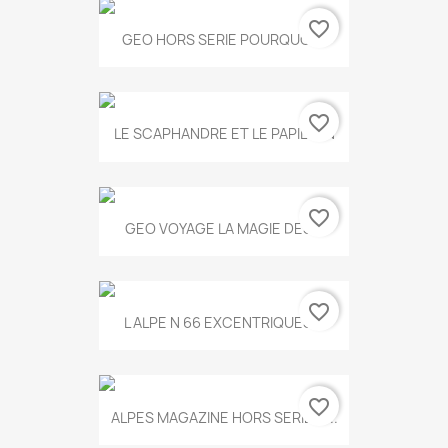
favorite_border
GEO HORS SERIE POURQUOI...
favorite_border
LE SCAPHANDRE ET LE PAPILLON
favorite_border
GEO VOYAGE LA MAGIE DES...
favorite_border
L ALPE N 66 EXCENTRIQUES...
favorite_border
ALPES MAGAZINE HORS SERIE N...