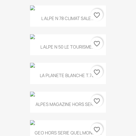
favorite_border
L ALPE N 78 CLIMAT SALE...
favorite_border
L ALPE N 50 LE TOURISME...
favorite_border
LA PLANETE BLANCHE T.785
favorite_border
ALPES MAGAZINE HORS SERIE...
favorite_border
GEO HORS SERIE QUEL MONDE...