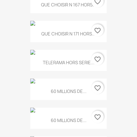
favorite_border
QUE CHOISIR N 167 HORS...
favorite_border
QUE CHOISIR N 171 HORS...
favorite_border
TELERAMA HORS SERIE...
favorite_border
60 MILLIONS DE...
favorite_border
60 MILLIONS DE...