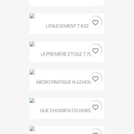
favorite_border
L ENLEVEMENT T.602
favorite_border
LA PREMIERE ETOILE T.755
favorite_border
MICRO PRATIQUE N 42 HORS...
favorite_border
QUE CHOISIR N 172 HORS...