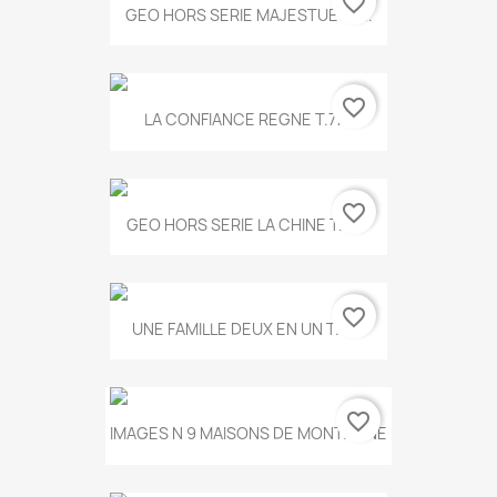
favorite_border
GEO HORS SERIE MAJESTUEUX...
favorite_border
LA CONFIANCE REGNE T.778
favorite_border
GEO HORS SERIE LA CHINE T.497
favorite_border
UNE FAMILLE DEUX EN UN T.675
favorite_border
IMAGES N 9 MAISONS DE MONTAGNE