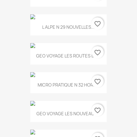
favorite_border
L ALPE N 29 NOUVELLES...
favorite_border
GEO VOYAGE LES ROUTES DE...
favorite_border
MICRO PRATIQUE N 32 HORS...
favorite_border
GEO VOYAGE LES NOUVEAUX...