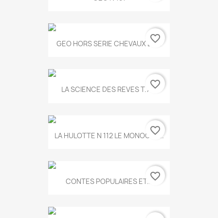
favorite_border
GEO HORS SERIE CHEVAUX ET...
favorite_border
LA SCIENCE DES REVES T.787
favorite_border
LA HULOTTE N 112 LE MONOCLE...
favorite_border
CONTES POPULAIRES ET...