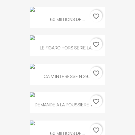
favorite_border
60 MILLIONS DE...
favorite_border
LE FIGARO HORS SERIE LA...
favorite_border
CA M INTERESSE N 29...
favorite_border
DEMANDE A LA POUSSIERE T.778
favorite_border
60 MILLIONS DE...