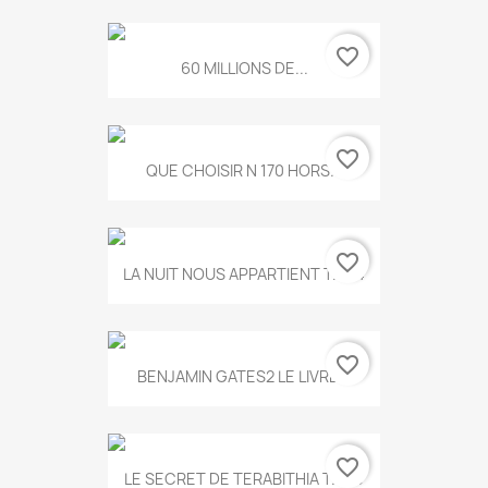
favorite_border
60 MILLIONS DE...
favorite_border
QUE CHOISIR N 170 HORS...
favorite_border
LA NUIT NOUS APPARTIENT T.634
favorite_border
BENJAMIN GATES2 LE LIVRE...
favorite_border
LE SECRET DE TERABITHIA T.560