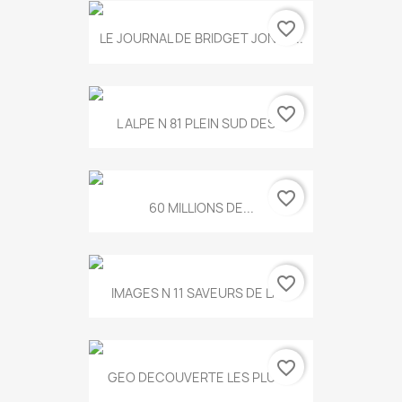
favorite_border
LE JOURNAL DE BRIDGET JONES...
favorite_border
L ALPE N 81 PLEIN SUD DES...
favorite_border
60 MILLIONS DE...
favorite_border
IMAGES N 11 SAVEURS DE LA...
favorite_border
GEO DECOUVERTE LES PLUS...