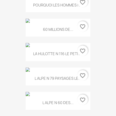
favorite_border
POURQUOI LES HOMMES N...
favorite_border
60 MILLIONS DE...
favorite_border
LA HULOTTE N 116 LE PETIT...
favorite_border
L ALPE N 79 PAYSAGES LE...
favorite_border
L ALPE N 60 DES...