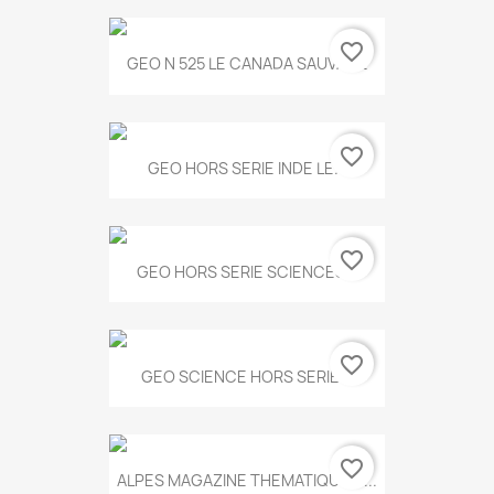
favorite_border
GEO N 525 LE CANADA SAUVAGE
favorite_border
GEO HORS SERIE INDE LE...
favorite_border
GEO HORS SERIE SCIENCES...
favorite_border
GEO SCIENCE HORS SERIE...
favorite_border
ALPES MAGAZINE THEMATIQUE N...