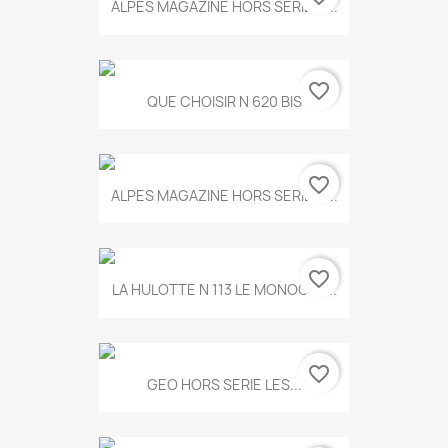
ALPES MAGAZINE HORS SERIE N...
favorite_border
QUE CHOISIR N 620 BIS
favorite_border
ALPES MAGAZINE HORS SERIE N...
favorite_border
LA HULOTTE N 113 LE MONOCLE...
favorite_border
GEO HORS SERIE LES...