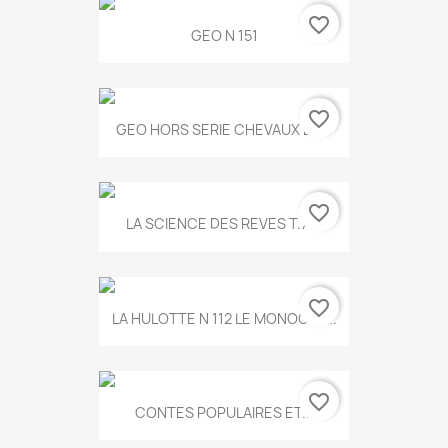
favorite_border
GEO N 151
favorite_border
GEO HORS SERIE CHEVAUX ET...
favorite_border
LA SCIENCE DES REVES T.787
favorite_border
LA HULOTTE N 112 LE MONOCLE...
favorite_border
CONTES POPULAIRES ET...