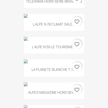
TELERAMA HORS SERIE BRASSENS
favorite_border
L ALPE N 78 CLIMAT SALE...
favorite_border
L ALPE N 50 LE TOURISME...
favorite_border
LA PLANETE BLANCHE T.785
favorite_border
ALPES MAGAZINE HORS SERIE...