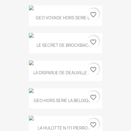
favorite_border
GEO VOYAGE HORS SERIE LA...
favorite_border
LE SECRET DE BROCKBACK...
favorite_border
LA DISPARUE DE DEAUVILLE T.551
favorite_border
GEO HORS SERIE LA BELGIQUE...
favorite_border
LA HULOTTE N 111 PIERROT...