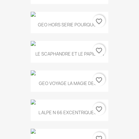
favorite_border
GEO HORS SERIE POURQUOI...
favorite_border
LE SCAPHANDRE ET LE PAPILLON
favorite_border
GEO VOYAGE LA MAGIE DES...
favorite_border
L ALPE N 66 EXCENTRIQUES...
favorite_border