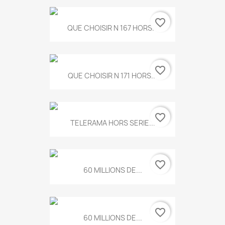
favorite_border
QUE CHOISIR N 167 HORS...
favorite_border
QUE CHOISIR N 171 HORS...
favorite_border
TELERAMA HORS SERIE...
favorite_border
60 MILLIONS DE...
favorite_border
60 MILLIONS DE...