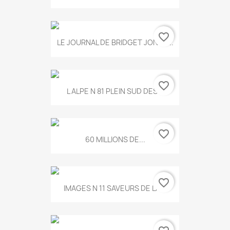
favorite_border
LE JOURNAL DE BRIDGET JONES...
favorite_border
L ALPE N 81 PLEIN SUD DES...
favorite_border
60 MILLIONS DE...
favorite_border
IMAGES N 11 SAVEURS DE LA...