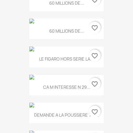
60 MILLIONS DE...
favorite_border
60 MILLIONS DE...
favorite_border
LE FIGARO HORS SERIE LA...
favorite_border
CA M INTERESSE N 29...
favorite_border
DEMANDE A LA POUSSIERE T.778