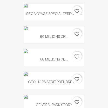
favorite_border
GEO VOYAGE SPECIAL TERROIRS...
favorite_border
60 MILLIONS DE...
favorite_border
60 MILLIONS DE...
favorite_border
GEO HORS SERIE PRENDRE LE...
favorite_border
CENTRAL PARK STORY