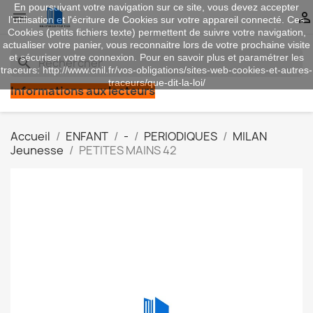
En poursuivant votre navigation sur ce site, vous devez accepter


l’utilisation et l'écriture de Cookies sur votre appareil connecté. Ces
Cookies (petits fichiers texte) permettent de suivre votre navigation,
actualiser votre panier, vous reconnaitre lors de votre prochaine visite
et sécuriser votre connexion. Pour en savoir plus et paramétrer les
search
traceurs: http://www.cnil.fr/vos-obligations/sites-web-cookies-et-autres-
traceurs/que-dit-la-loi/
Informations aux lecteurs
Accueil
ENFANT
-
PERIODIQUES
MILAN
Jeunesse
PETITES MAINS 42