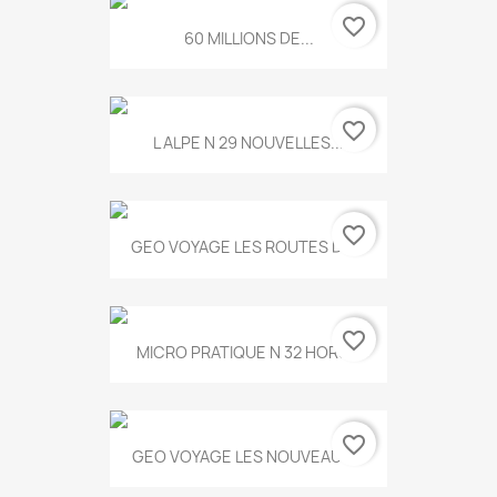
favorite_border
60 MILLIONS DE...
favorite_border
L ALPE N 29 NOUVELLES...
favorite_border
GEO VOYAGE LES ROUTES DE...
favorite_border
MICRO PRATIQUE N 32 HORS...
favorite_border
GEO VOYAGE LES NOUVEAUX...