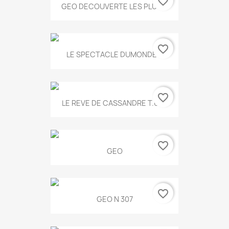
favorite_border
GEO DECOUVERTE LES PLUS...
favorite_border
LE SPECTACLE DUMONDE...
favorite_border
LE REVE DE CASSANDRE T.634
favorite_border
GEO
favorite_border
GEO N 307