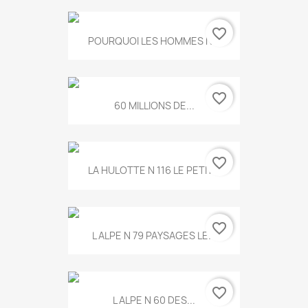
favorite_border
POURQUOI LES HOMMES N...
favorite_border
60 MILLIONS DE...
favorite_border
LA HULOTTE N 116 LE PETIT...
favorite_border
L ALPE N 79 PAYSAGES LE...
favorite_border
L ALPE N 60 DES...