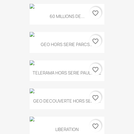
favorite_border
60 MILLIONS DE...
favorite_border
GEO HORS SERIE PARCS...
favorite_border
TELERAMA HORS SERIE PAUL KLEE
favorite_border
GEO DECOUVERTE HORS SERIE...
favorite_border
LIBERATION