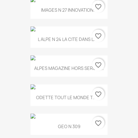
favorite_border
IMAGES N 27 INNOVATION...
favorite_border
L ALPE N 24 LA CITE DANS LA...
favorite_border
ALPES MAGAZINE HORS SERIE N...
favorite_border
ODETTE TOUT LE MONDE T.546
favorite_border
GEO N 309