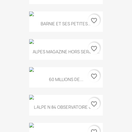
favorite_border
BARNIE ET SES PETITES...
favorite_border
ALPES MAGAZINE HORS SERIE N...
favorite_border
60 MILLIONS DE...
favorite_border
L ALPE N 84 OBSERVATOIRE UN...
favorite_border