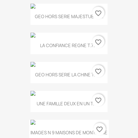
favorite_border
GEO HORS SERIE MAJESTUEUX...
favorite_border
LA CONFIANCE REGNE T.778
favorite_border
GEO HORS SERIE LA CHINE T.497
favorite_border
UNE FAMILLE DEUX EN UN T.675
favorite_border
IMAGES N 9 MAISONS DE MONTAGNE