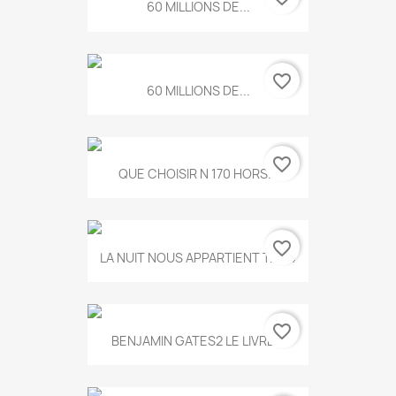
60 MILLIONS DE...
favorite_border
60 MILLIONS DE...
favorite_border
QUE CHOISIR N 170 HORS...
favorite_border
LA NUIT NOUS APPARTIENT T.634
favorite_border
BENJAMIN GATES2 LE LIVRE...