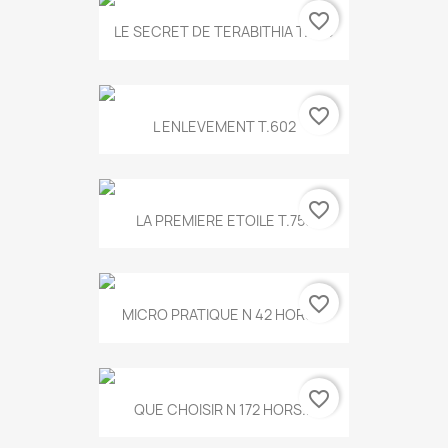
favorite_border
LE SECRET DE TERABITHIA T.560
favorite_border
L ENLEVEMENT T.602
favorite_border
LA PREMIERE ETOILE T.755
favorite_border
MICRO PRATIQUE N 42 HORS...
favorite_border
QUE CHOISIR N 172 HORS...