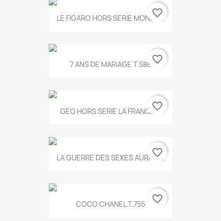
favorite_border
LE FIGARO HORS SERIE MONET...
favorite_border
7 ANS DE MARIAGE T.588
favorite_border
GEO HORS SERIE LA FRANCE...
favorite_border
LA GUERRE DES SEXES AURA T...
favorite_border
COCO CHANEL T.755