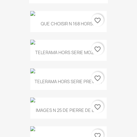
favorite_border
QUE CHOISIR N 168 HORS...
favorite_border
TELERAMA HORS SERIE MOZART
favorite_border
TELERAMA HORS SERIE PREVERT
favorite_border
IMAGES N 25 DE PIERRE DE BOIS
favorite_border