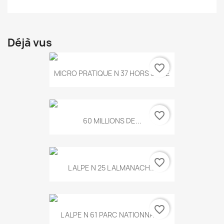
Déjà vus
favorite_border
MICRO PRATIQUE N 37 HORS SERIE
favorite_border
60 MILLIONS DE...
favorite_border
L ALPE N 25 L ALMANACH...
favorite_border
L ALPE N 61 PARC NATIONNAL...