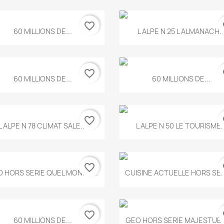
favorite_border
fa
Aperçu rapide
Aperçu rapide


60 MILLIONS DE...
L ALPE N 25 L ALMANACH..
favorite_border
fa
Aperçu rapide
Aperçu rapide


60 MILLIONS DE...
60 MILLIONS DE...
favorite_border
fa
Aperçu rapide
Aperçu rapide


L ALPE N 78 CLIMAT SALE...
L ALPE N 50 LE TOURISME..
favorite_border
fa
Aperçu rapide
Aperçu rapide


 HORS SERIE QUEL MONDE...
CUISINE ACTUELLE HORS SERI
favorite_border
fa
Aperçu rapide
Aperçu rapide


60 MILLIONS DE...
GEO HORS SERIE MAJESTUEU