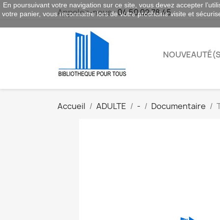
En poursuivant votre navigation sur ce site, vous devez accepter l’utili
Appelez-nous :
04 50 02 78 45
votre panier, vous reconnaitre lors de votre prochaine visite et sécuri
NOUVEAUTÉ(S
Accueil
ADULTE
-
Documentaire