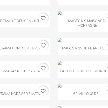
favorite_border
fa
Aperçu rapide
Aperçu rapide


E FAMILLE DEUX EN UN T.675
IMAGES N 9 MAISONS DE
MONTAGNE
favorite_border
fa
Aperçu rapide
Aperçu rapide


ERAMA HORS SERIE PREVERT
IMAGES N 25 DE PIERRE DE 
favorite_border
fa
Aperçu rapide
Aperçu rapide


ES MAGAZINE HORS SERIE N...
LA HULOTTE N 113 LE MONOCL
favorite_border
fa
Aperçu rapide
Aperçu rapide


ERAMA HORS SERIE MATISSE...
60 MILLIONS DE...