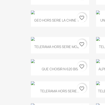
favorite_border
Aperçu rapide

GEO HORS SERIE LA CHINE T.497
UN
favorite_border
Aperçu rapide

TELERAMA HORS SERIE MOZART
TEL
favorite_border
Aperçu rapide

QUE CHOISIR N 620 BIS
ALP
favorite_border
Aperçu rapide

TELERAMA HORS SERIE...
TEL