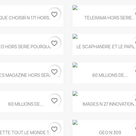
favorite_border
fa
Aperçu rapide
Aperçu rapide


QUE CHOISIR N 171 HORS...
TELERAMA HORS SERIE...
favorite_border
fa
Aperçu rapide
Aperçu rapide


O HORS SERIE POURQUOI...
LE SCAPHANDRE ET LE PAPI
favorite_border
fa
Aperçu rapide
Aperçu rapide


ES MAGAZINE HORS SERIE N...
60 MILLIONS DE...
favorite_border
fa
Aperçu rapide
Aperçu rapide


60 MILLIONS DE...
IMAGES N 27 INNOVATION..
favorite_border
fa
Aperçu rapide
Aperçu rapide


ETTE TOUT LE MONDE T.546
GEO N 309