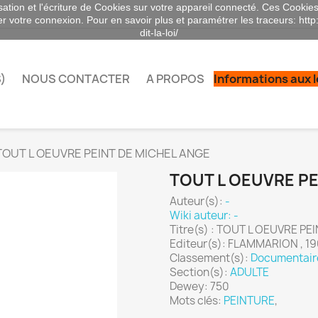
sation et l'écriture de Cookies sur votre appareil connecté. Ces Cookies 
ser votre connexion. Pour en savoir plus et paramétrer les traceurs: http
dit-la-loi/
)
NOUS CONTACTER
A PROPOS
Informations aux 
TOUT L OEUVRE PEINT DE MICHEL ANGE
TOUT L OEUVRE PE
Auteur(s):
-
Wiki auteur: -
Titre(s) : TOUT L OEUVRE P
Editeur(s): FLAMMARION , 1
Classement(s):
Documentair
Section(s):
ADULTE
Dewey: 750
Mots clés:
PEINTURE
,