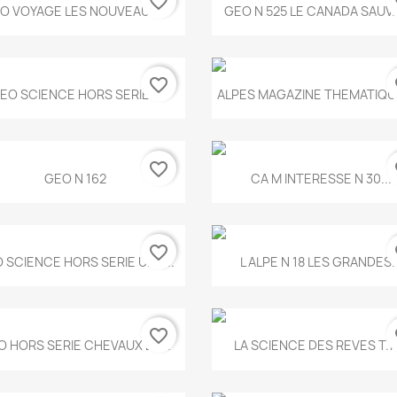
favorite_border
fa
Aperçu rapide
Aperçu rapide


O VOYAGE LES NOUVEAUX...
GEO N 525 LE CANADA SAUV
favorite_border
fa
Aperçu rapide
Aperçu rapide


EO SCIENCE HORS SERIE...
ALPES MAGAZINE THEMATIQUE
favorite_border
fa
Aperçu rapide
Aperçu rapide


GEO N 162
CA M INTERESSE N 30...
favorite_border
fa
Aperçu rapide
Aperçu rapide


 SCIENCE HORS SERIE UNE...
L ALPE N 18 LES GRANDES..
favorite_border
fa
Aperçu rapide
Aperçu rapide


O HORS SERIE CHEVAUX ET...
LA SCIENCE DES REVES T.7