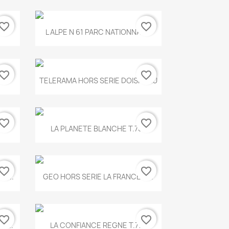
vorite_border
favorite_border
Aperçu rapide

.
L ALPE N 61 PARC NATIONNAL...
vorite_border
favorite_border
Aperçu rapide

TELERAMA HORS SERIE DOISNEAU
vorite_border
favorite_border
Aperçu rapide

.
LA PLANETE BLANCHE T.785
vorite_border
favorite_border
Aperçu rapide

E...
GEO HORS SERIE LA FRANCE A...
vorite_border
favorite_border
Aperçu rapide

X...
LA CONFIANCE REGNE T.778