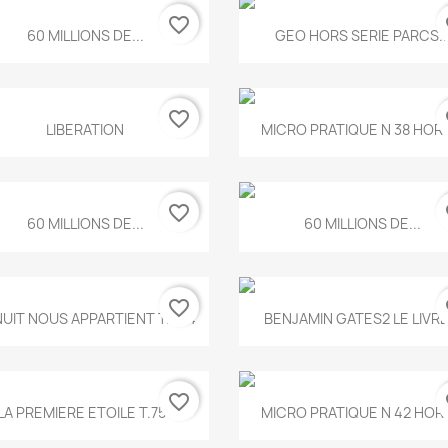
favorite_border
fa
Aperçu rapide
Aperçu rapide


60 MILLIONS DE...
GEO HORS SERIE PARCS..
favorite_border
fa
Aperçu rapide
Aperçu rapide


LIBERATION
MICRO PRATIQUE N 38 HORS
favorite_border
fa
Aperçu rapide
Aperçu rapide


60 MILLIONS DE...
60 MILLIONS DE...
favorite_border
fa
Aperçu rapide
Aperçu rapide


NUIT NOUS APPARTIENT T.634
BENJAMIN GATES2 LE LIVRE.
favorite_border
fa
Aperçu rapide
Aperçu rapide


LA PREMIERE ETOILE T.755
MICRO PRATIQUE N 42 HORS