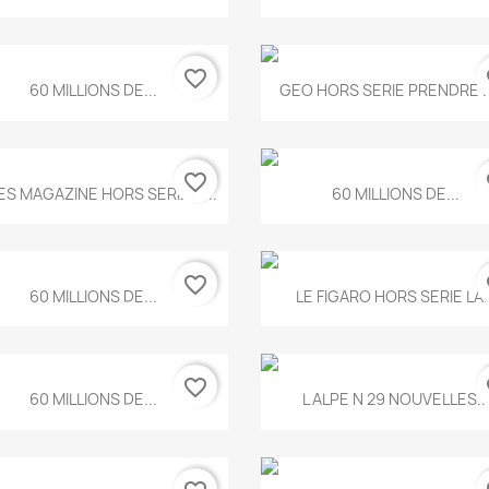
favorite_border
fa
Aperçu rapide
Aperçu rapide


60 MILLIONS DE...
GEO HORS SERIE PRENDRE LE
favorite_border
fa
Aperçu rapide
Aperçu rapide


ES MAGAZINE HORS SERIE N...
60 MILLIONS DE...
favorite_border
fa
Aperçu rapide
Aperçu rapide


60 MILLIONS DE...
LE FIGARO HORS SERIE LA..
favorite_border
fa
Aperçu rapide
Aperçu rapide


60 MILLIONS DE...
L ALPE N 29 NOUVELLES..