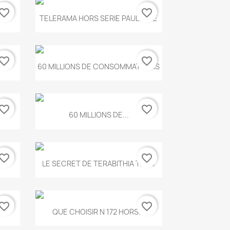
vorite_border
favorite_border
Aperçu rapide

.
TELERAMA HORS SERIE PAUL KLEE
vorite_border
favorite_border
Aperçu rapide

...
60 MILLIONS DE CONSOMMATEURS
vorite_border
favorite_border
Aperçu rapide

60 MILLIONS DE...
vorite_border
favorite_border
Aperçu rapide

..
LE SECRET DE TERABITHIA T.560
vorite_border
favorite_border
Aperçu rapide

...
QUE CHOISIR N 172 HORS...