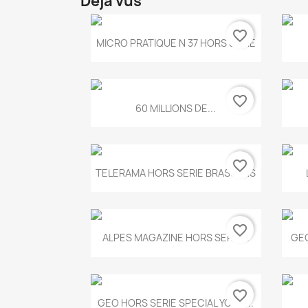
Déjà vus
favorite_border
Aperçu rapide

MICRO PRATIQUE N 37 HORS SERIE
favorite_border
Aperçu rapide

60 MILLIONS DE...
favorite_border
Aperçu rapide

TELERAMA HORS SERIE BRASSENS
favorite_border
Aperçu rapide

ALPES MAGAZINE HORS SERIE...
GEO
favorite_border
Aperçu rapide

GEO HORS SERIE SPECIAL YOGA...